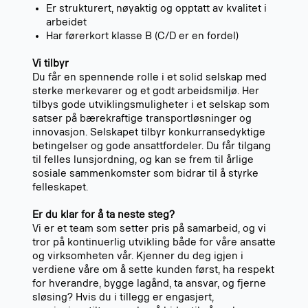
Er strukturert, nøyaktig og opptatt av kvalitet i
arbeidet
Har førerkort klasse B (C/D er en fordel)
Vi tilbyr
Du får en spennende rolle i et solid selskap med
sterke merkevarer og et godt arbeidsmiljø. Her
tilbys gode utviklingsmuligheter i et selskap som
satser på bærekraftige transportløsninger og
innovasjon. Selskapet tilbyr konkurransedyktige
betingelser og gode ansattfordeler. Du får tilgang
til felles lunsjordning, og kan se frem til årlige
sosiale sammenkomster som bidrar til å styrke
felleskapet.
Er du klar for å ta neste steg?
Vi er et team som setter pris på samarbeid, og vi
tror på kontinuerlig utvikling både for våre ansatte
og virksomheten vår. Kjenner du deg igjen i
verdiene våre om å sette kunden først, ha respekt
for hverandre, bygge lagånd, ta ansvar, og fjerne
sløsing? Hvis du i tillegg er engasjert,