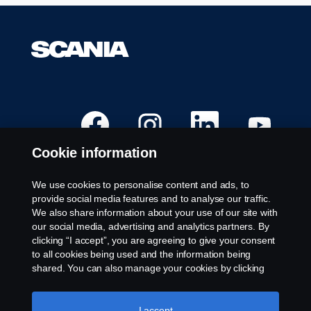
Å
Å
Å
Å
p
p
p
p
n
n
n
n
e
e
e
e
Cookie information
s
s
s
s
i
i
i
i
e
e
e
e
t
t
t
t
We use cookies to personalise content and ads, to
n
n
n
n
Ledige stillinger
provide social media features and to analyse our traffic.
y
y
y
y
t
t
t
t
We also share information about your use of our site with
Steder
t
t
t
t
our social media, advertising and analytics partners. By
f
f
f
f
Kontakt oss
a
a
a
a
clicking “I accept”, you are agreeing to give your consent
n
n
n
n
Om Scania
to all cookies being used and the information being
e
e
e
e
a
a
a
a
shared. You can also manage your cookies by clicking
r
r
r
r
the “Cookie settings” and selecting the categories you’d
k
k
k
k
Juridisk merknad
like to accept. For a more detailed explanation of how we
.
.
.
.
use cookies, please visit our cookies section, which you
I accept