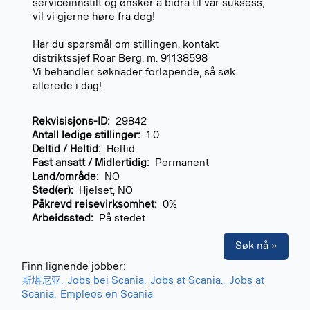
serviceinnstilt og ønsker å bidra til vår suksess,
vil vi gjerne høre fra deg!
Har du spørsmål om stillingen, kontakt
distriktssjef Roar Berg, m. 91138598
Vi behandler søknader forløpende, så søk
allerede i dag!
Rekvisisjons-ID:
29842
Antall ledige stillinger:
1.0
Deltid / Heltid:
Heltid
Fast ansatt / Midlertidig:
Permanent
Land/område:
NO
Sted(er):
Hjelset, NO
Påkrevd reisevirksomhet:
0%
Arbeidssted:
På stedet
Søk nå »
Finn lignende jobber:
斯堪尼亚,
Jobs bei Scania,
Jobs at Scania.,
Jobs at
Scania,
Empleos en Scania