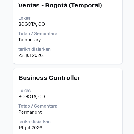
dengan
Ventas - Bogotá (Temporal)
bar
ruang
Lokasi
untuk
BOGOTA, CO
melihat
kandungan
Tetap / Sementara
penuh
Temporary
bagi
maklumat
tarikh disiarkan
kerja.
23. jul 2026.
Jawatan
Pilih
Business Controller
dengan
bar
Lokasi
ruang
BOGOTA, CO
untuk
melihat
Tetap / Sementara
kandungan
Permanent
penuh
tarikh disiarkan
bagi
16. jul 2026.
maklumat