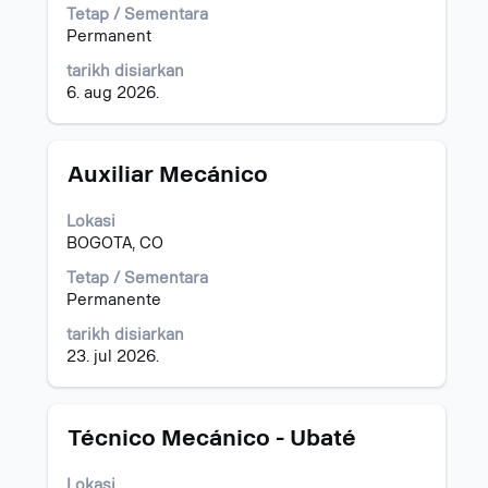
melihat
Tetap / Sementara
kandungan
Permanent
penuh
tarikh disiarkan
bagi
6. aug 2026.
maklumat
kerja.
Jawatan
Pilih
Auxiliar Mecánico
dengan
bar
Lokasi
ruang
BOGOTA, CO
untuk
melihat
Tetap / Sementara
kandungan
Permanente
penuh
tarikh disiarkan
bagi
23. jul 2026.
maklumat
kerja.
Jawatan
Pilih
Técnico Mecánico - Ubaté
dengan
bar
Lokasi