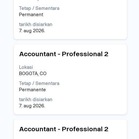
Pilih
untuk
untuk
melihat
Tetap / Sementara
melihat
kandungan
Permanent
butiran
penuh
tarikh disiarkan
penuh
bagi
7. aug 2026.
kerja.
maklumat
kerja.
Jawatan
Pilih
Accountant - Professional 2
dengan
bar
Lokasi
ruang
BOGOTA, CO
untuk
melihat
Tetap / Sementara
kandungan
Permanente
penuh
tarikh disiarkan
bagi
7. aug 2026.
maklumat
kerja.
Jawatan
Pilih
Accountant - Professional 2
dengan