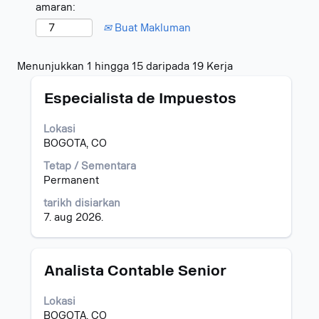
amaran:
Buat Makluman
Hasil
Menunjukkan 1 hingga 15 daripada 19 Kerja
carian
Jawatan
Pilih
untuk
Especialista de Impuestos
dengan
"colombia".
bar
Menunjukkan
Lokasi
ruang
1
BOGOTA, CO
untuk
hingga
melihat
15
Tetap / Sementara
kandungan
daripada
Permanent
penuh
19
tarikh disiarkan
bagi
Kerja
7. aug 2026.
maklumat
Gunakan
kerja.
kekunci
Tab
untuk
Jawatan
Pilih
Analista Contable Senior
menavigasi
dengan
Senarai
bar
Lokasi
Kerja.
ruang
BOGOTA, CO