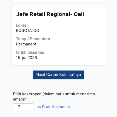
kerja.
Jawatan
Pilih
Jefe Retail Regional- Cali
dengan
bar
Lokasi
ruang
BOGOTA, CO
untuk
melihat
Tetap / Sementara
kandungan
Permanent
penuh
tarikh disiarkan
bagi
15. jul 2026.
maklumat
kerja.
Hasil Carian Selanjutnya
Pilih kekerapan (dalam hari) untuk menerima
amaran:
Buat Makluman