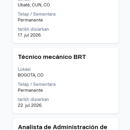
ruang
Ubaté, CUN, CO
untuk
melihat
Tetap / Sementara
kandungan
Permanente
penuh
tarikh disiarkan
bagi
17. jul 2026.
maklumat
kerja.
Jawatan
Pilih
Técnico mecánico BRT
dengan
bar
Lokasi
ruang
BOGOTA, CO
untuk
melihat
Tetap / Sementara
kandungan
Permanente
penuh
tarikh disiarkan
bagi
22. jul 2026.
maklumat
kerja.
Jawatan
Pilih
Analista de Administración de