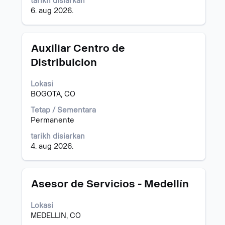
maklumat
tarikh disiarkan
kerja.
6. aug 2026.
Jawatan
Pilih
Auxiliar Centro de
dengan
Distribuicion
bar
ruang
Lokasi
untuk
BOGOTA, CO
melihat
kandungan
Tetap / Sementara
penuh
Permanente
bagi
maklumat
tarikh disiarkan
kerja.
4. aug 2026.
Jawatan
Pilih
Asesor de Servicios - Medellín
dengan
bar
Lokasi
ruang
MEDELLIN, CO
untuk