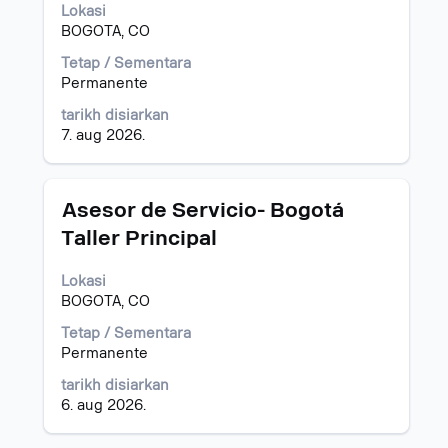
bar
Lokasi
ruang
BOGOTA, CO
untuk
melihat
Tetap / Sementara
kandungan
Permanente
penuh
tarikh disiarkan
bagi
7. aug 2026.
maklumat
kerja.
Jawatan
Pilih
Asesor de Servicio- Bogotá
dengan
Taller Principal
bar
ruang
Lokasi
untuk
BOGOTA, CO
melihat
kandungan
Tetap / Sementara
penuh
Permanente
bagi
maklumat
tarikh disiarkan
kerja.
6. aug 2026.