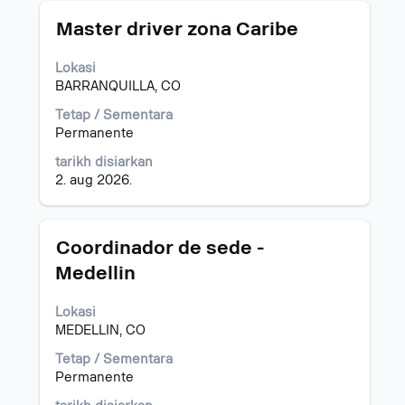
Jawatan
Pilih
Master driver zona Caribe
dengan
bar
Lokasi
ruang
BARRANQUILLA, CO
untuk
melihat
Tetap / Sementara
kandungan
Permanente
penuh
tarikh disiarkan
bagi
2. aug 2026.
maklumat
kerja.
Jawatan
Pilih
Coordinador de sede -
dengan
Medellin
bar
ruang
Lokasi
untuk
MEDELLIN, CO
melihat
kandungan
Tetap / Sementara
penuh
Permanente
bagi