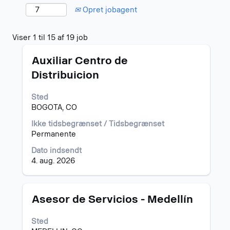
Opret jobagent
Søgeresultater
Viser 1 til 15 af 19 job
for
Stilling
Vælg
"colombia".
Auxiliar Centro de
med
Viser
Distribuicion
mellemrumstasten
1
for
til
Sted
at
15
BOGOTA, CO
se
af
det
19
Ikke tidsbegrænset / Tidsbegrænset
fulde
job
Permanente
indhold
Tryk
af
på
Dato indsendt
joboplysningerne.
tabulatortasten
4. aug. 2026
for
at
navigere
Stilling
Vælg
Asesor de Servicios - Medellín
til
med
joblisten.
mellemrumstasten
Sted
Vælg
for