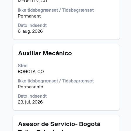
MEDELLIN, CO
for
at
at
se
Ikke tidsbegrænset / Tidsbegrænset
se
det
Permanent
alle
fulde
detaljer
Dato indsendt
indhold
for
6. aug. 2026
af
jobbet.
joboplysningerne.
Stilling
Vælg
Auxiliar Mecánico
med
mellemrumstasten
Sted
for
BOGOTA, CO
at
se
Ikke tidsbegrænset / Tidsbegrænset
det
Permanente
fulde
Dato indsendt
indhold
23. jul. 2026
af
joboplysningerne.
Stilling
Vælg
Asesor de Servicio- Bogotá
med