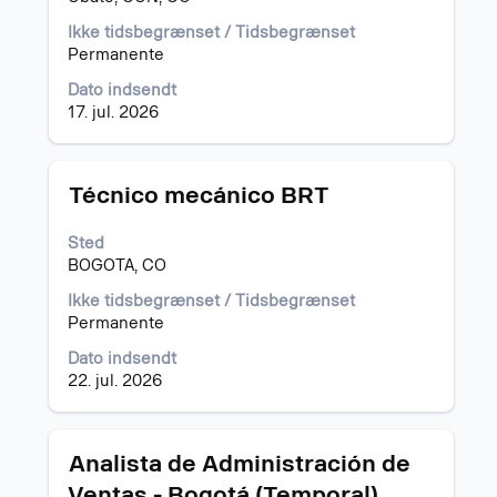
at
se
Ikke tidsbegrænset / Tidsbegrænset
det
Permanente
fulde
Dato indsendt
indhold
17. jul. 2026
af
joboplysningerne.
Stilling
Vælg
Técnico mecánico BRT
med
mellemrumstasten
Sted
for
BOGOTA, CO
at
se
Ikke tidsbegrænset / Tidsbegrænset
det
Permanente
fulde
Dato indsendt
indhold
22. jul. 2026
af
joboplysningerne.
Stilling
Vælg
Analista de Administración de
med
Ventas - Bogotá (Temporal)