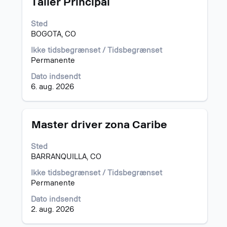
Taller Principal
mellemrumstasten
for
Sted
at
BOGOTA, CO
se
det
Ikke tidsbegrænset / Tidsbegrænset
fulde
Permanente
indhold
af
Dato indsendt
joboplysningerne.
6. aug. 2026
Stilling
Vælg
Master driver zona Caribe
med
mellemrumstasten
Sted
for
BARRANQUILLA, CO
at
se
Ikke tidsbegrænset / Tidsbegrænset
det
Permanente
fulde
Dato indsendt
indhold
2. aug. 2026
af
joboplysningerne.