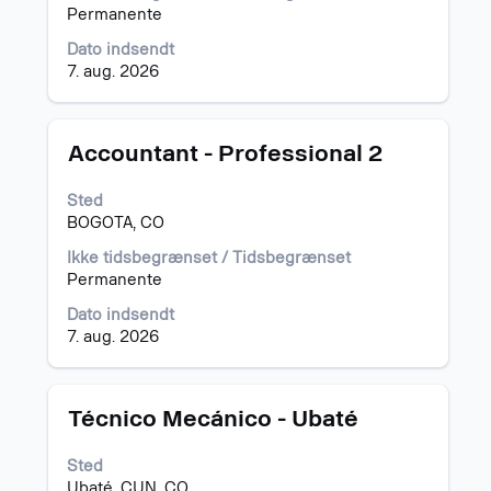
det
Permanente
fulde
Dato indsendt
indhold
7. aug. 2026
af
joboplysningerne.
Stilling
Vælg
Accountant - Professional 2
med
mellemrumstasten
Sted
for
BOGOTA, CO
at
se
Ikke tidsbegrænset / Tidsbegrænset
det
Permanente
fulde
Dato indsendt
indhold
7. aug. 2026
af
joboplysningerne.
Stilling
Vælg
Técnico Mecánico - Ubaté
med
mellemrumstasten
Sted
for
Ubaté, CUN, CO