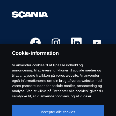
Å
Å
Å
Å
b
b
b
b
n
n
n
n
e
e
e
e
Cookie-information
r
r
r
r
i
i
i
i
e
e
e
e
n
n
n
n
Vi anvender cookies til at tilpasse indhold og
n
n
n
n
Ledige stillinger
annoncering, til at levere funktioner til sociale medier og
y
y
y
y
f
f
f
f
til at analysere trafikken på vores website. Vi anvender
Karriere lokationer
a
a
a
a
også informationerne om din brug af vores website med
n
n
n
n
Kontakt os
e
e
e
e
vores partnere inden for sociale medier, annoncering og
.
.
.
.
Om Scania
analyse. Ved at klikke på "Accepter alle cookies" giver du
samtykke til, at vi anvender cookies, og at vi deler
informationerne. For yderligere information om, hvordan
Juridisk meddelelse
vi bruger cookies, kan du besøge vores afsnit om
cookies, som du kan finde ved enten at klikke på linket
Accepter alle cookies
Fortrolighedserklæring