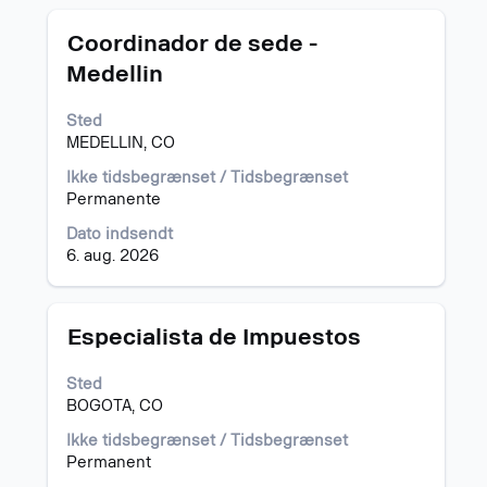
Stilling
Vælg
Coordinador de sede -
med
Medellin
mellemrumstasten
for
Sted
at
MEDELLIN, CO
se
det
Ikke tidsbegrænset / Tidsbegrænset
fulde
Permanente
indhold
af
Dato indsendt
joboplysningerne.
6. aug. 2026
Stilling
Vælg
Especialista de Impuestos
med
mellemrumstasten
Sted
for
BOGOTA, CO
at
se
Ikke tidsbegrænset / Tidsbegrænset
det
Permanent
fulde