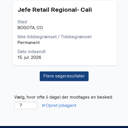
Stilling
Vælg
Jefe Retail Regional- Cali
med
mellemrumstasten
Sted
for
BOGOTA, CO
at
se
Ikke tidsbegrænset / Tidsbegrænset
det
Permanent
fulde
Dato indsendt
indhold
15. jul. 2026
af
joboplysningerne.
Flere søgeresultater
Vælg, hvor ofte (i dage) der modtages en besked:
Opret jobagent