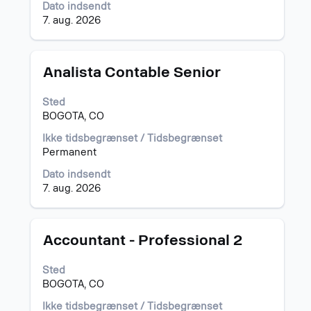
Dato indsendt
indhold
7. aug. 2026
af
joboplysningerne.
Stilling
Vælg
Analista Contable Senior
med
mellemrumstasten
Sted
for
BOGOTA, CO
at
se
Ikke tidsbegrænset / Tidsbegrænset
det
Permanent
fulde
Dato indsendt
indhold
7. aug. 2026
af
joboplysningerne.
Stilling
Vælg
Accountant - Professional 2
med
mellemrumstasten
Sted
for
BOGOTA, CO
at
se
Ikke tidsbegrænset / Tidsbegrænset