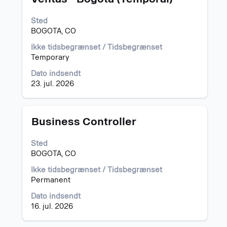
mellemrumstasten
for
Sted
at
BOGOTA, CO
se
det
Ikke tidsbegrænset / Tidsbegrænset
fulde
Temporary
indhold
af
Dato indsendt
joboplysningerne.
23. jul. 2026
Stilling
Vælg
Business Controller
med
mellemrumstasten
Sted
for
BOGOTA, CO
at
se
Ikke tidsbegrænset / Tidsbegrænset
det
Permanent
fulde
Dato indsendt
indhold
16. jul. 2026
af
joboplysningerne.