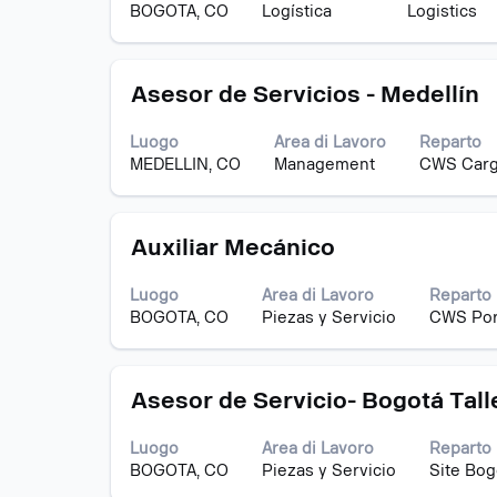
con
Visualizzazion
BOGOTA, CO
Logística
Logistics
la
da
barra
1
spaziatrice
a
Titolo
Effettuare
per
Asesor de Servicios - Medellín
15
una
visualizzare
di
selezione
i
19
Luogo
Area di Lavoro
Reparto
con
contenuti
offerte
MEDELLIN, CO
Management
CWS Carg
la
integrali
Utilizza
barra
delle
il
spaziatrice
informazioni
tasto
Titolo
Effettuare
per
Auxiliar Mecánico
lavoro.
Tab
una
visualizzare
per
selezione
i
navigare
Luogo
Area di Lavoro
Reparto
con
contenuti
nell'elenco
BOGOTA, CO
Piezas y Servicio
CWS Por
la
integrali
lavori.
barra
delle
Seleziona
spaziatrice
informazioni
per
Titolo
Effettuare
per
Asesor de Servicio- Bogotá Talle
lavoro.
visualizzare
una
visualizzare
i
selezione
i
dettagli
Luogo
Area di Lavoro
Reparto
con
contenuti
completi
BOGOTA, CO
Piezas y Servicio
Site Bog
la
integrali
del