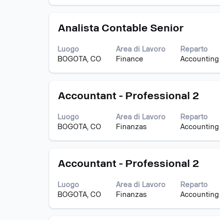
barra
delle
spaziatrice
informazioni
Titolo
Effettuare
per
Analista Contable Senior
lavoro.
una
visualizzare
selezione
i
Luogo
Area di Lavoro
Reparto
con
contenuti
BOGOTA, CO
Finance
Accounting
la
integrali
barra
delle
spaziatrice
informazioni
Titolo
Effettuare
per
Accountant - Professional 2
lavoro.
una
visualizzare
selezione
i
Luogo
Area di Lavoro
Reparto
con
contenuti
BOGOTA, CO
Finanzas
Accounting
la
integrali
barra
delle
spaziatrice
informazioni
Titolo
Effettuare
per
Accountant - Professional 2
lavoro.
una
visualizzare
selezione
i
Luogo
Area di Lavoro
Reparto
con
contenuti
BOGOTA, CO
Finanzas
Accounting
la
integrali
barra
delle
spaziatrice