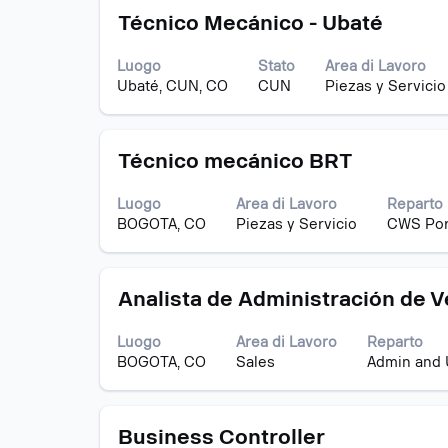
informazioni
Titolo
Effettuare
per
Técnico Mecánico - Ubaté
lavoro.
una
visualizzare
selezione
i
Luogo
Stato
Area di Lavoro
con
contenuti
Ubaté, CUN, CO
CUN
Piezas y Servicio
la
integrali
barra
delle
spaziatrice
informazioni
Titolo
Effettuare
per
Técnico mecánico BRT
lavoro.
una
visualizzare
selezione
i
Luogo
Area di Lavoro
Reparto
con
contenuti
BOGOTA, CO
Piezas y Servicio
CWS Por
la
integrali
barra
delle
spaziatrice
informazioni
Titolo
Effettuare
per
Analista de Administración de V
lavoro.
una
visualizzare
selezione
i
Luogo
Area di Lavoro
Reparto
con
contenuti
BOGOTA, CO
Sales
Admin and 
la
integrali
barra
delle
spaziatrice
informazioni
Titolo
Effettuare
per
Business Controller
lavoro.