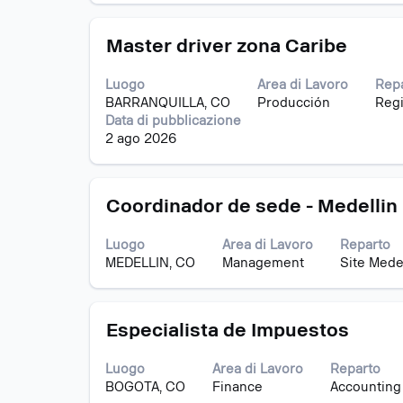
barra
delle
lavoro.
spaziatrice
informazioni
Titolo
Effettuare
per
Master driver zona Caribe
lavoro.
una
visualizzare
selezione
i
Luogo
Area di Lavoro
Rep
con
contenuti
BARRANQUILLA, CO
Producción
Regi
la
integrali
Data di pubblicazione
barra
delle
2 ago 2026
spaziatrice
informazioni
per
lavoro.
visualizzare
Titolo
Effettuare
i
Coordinador de sede - Medellin
una
contenuti
selezione
integrali
Luogo
Area di Lavoro
Reparto
con
delle
MEDELLIN, CO
Management
Site Mede
la
informazioni
barra
lavoro.
spaziatrice
Titolo
Effettuare
per
Especialista de Impuestos
una
visualizzare
selezione
i
Luogo
Area di Lavoro
Reparto
con
contenuti
BOGOTA, CO
Finance
Accounting
la
integrali