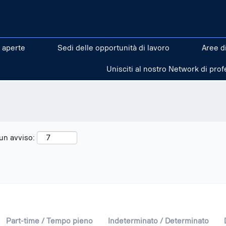
(pagina
corrente)
".
 aperte
Sedi delle opportunità di lavoro
Aree d
Unisciti al nostro Network di prof
 un avviso:
Part-time / Tempo pieno
Indeterminato / Determinato