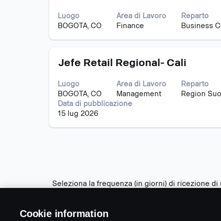
una
visualizzare
selezione
i
Luogo
Area di Lavoro
Reparto
con
contenuti
BOGOTA, CO
Finance
Business C
la
integrali
barra
delle
spaziatrice
informazioni
Titolo
Effettuare
per
Jefe Retail Regional- Cali
lavoro.
una
visualizzare
selezione
i
Luogo
Area di Lavoro
Reparto
con
contenuti
BOGOTA, CO
Management
Region Suo
la
integrali
Data di pubblicazione
barra
delle
15 lug 2026
spaziatrice
informazioni
per
lavoro.
visualizzare
i
contenuti
integrali
delle
Seleziona la frequenza (in giorni) di ricezione di
informazioni
Crea avviso
lavoro.
Cookie information