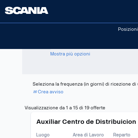
Pagina iniziale
|
Colombia in Scania
Risultati di ricerca per
"colombia
Posizioni
Cerca per parola chiave
Mostra più opzioni
Seleziona la frequenza (in giorni) di ricezione di
Crea avviso
Risultati
Visualizzazione da 1 a 15 di 19 offerte
di
Titolo
Effettuare
ricerca
Auxiliar Centro de Distribuicion
una
per
selezione
"colombia".
Luogo
Area di Lavoro
Reparto