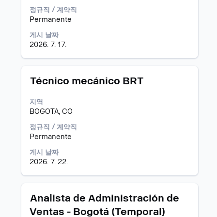
체
를
정규직 / 계약직
컨
눌
Permanente
텐
러
트
게시 날짜
선
를
2026. 7. 17.
택
조
하
회
면
할
직
모
스
Técnico mecánico BRT
수
무
집
페
있
정
공
이
습
지역
보
고
스
니
BOGOTA, CO
의
바
다.
전
를
정규직 / 계약직
체
눌
Permanente
컨
러
게시 날짜
텐
선
2026. 7. 22.
트
택
를
하
조
면
회
직
모
스
Analista de Administración de
할
무
집
페
Ventas - Bogotá (Temporal)
수
정
공
이