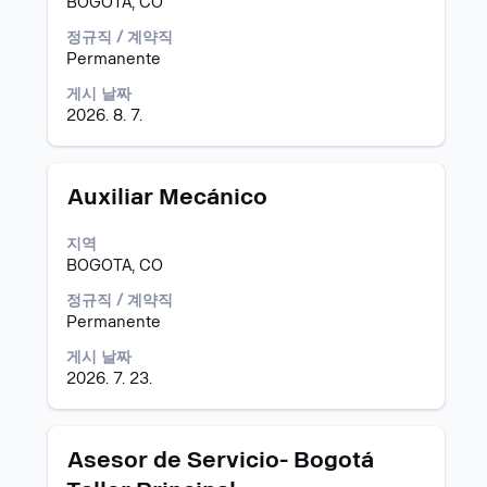
BOGOTA, CO
항
습
의
바
을
니
전
를
정규직 / 계약직
보
다.
체
눌
Permanente
려
컨
러
게시 날짜
면
텐
선
2026. 8. 7.
해
트
택
당
를
하
직
조
면
무
회
직
모
스
Auxiliar Mecánico
를
할
무
집
페
선
수
정
공
이
지역
택
있
보
고
스
BOGOTA, CO
하
습
의
바
십
니
전
를
정규직 / 계약직
시
다.
체
눌
Permanente
오.
컨
러
게시 날짜
텐
선
2026. 7. 23.
트
택
를
하
조
면
회
직
모
스
Asesor de Servicio- Bogotá
할
무
집
페