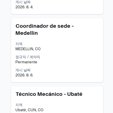
트
택
게시 날짜
를
하
2026. 8. 4.
조
면
회
직
할
무
모
스
Coordinador de sede -
수
정
집
페
있
보
Medellin
공
이
습
의
고
스
니
전
지역
바
다.
체
MEDELLIN, CO
를
컨
눌
정규직 / 계약직
텐
러
Permanente
트
선
를
택
게시 날짜
조
하
2026. 8. 6.
회
면
할
직
수
무
있
모
스
Técnico Mecánico - Ubaté
정
습
집
페
보
니
공
이
지역
의
다.
고
스
Ubaté, CUN, CO
전
바