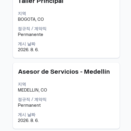
Taller Principal
수
정
공
이
있
보
고
스
습
지역
의
바
니
BOGOTA, CO
전
를
다.
체
눌
정규직 / 계약직
컨
러
Permanente
텐
선
트
택
게시 날짜
를
하
2026. 8. 6.
조
면
회
직
할
무
모
스
Asesor de Servicios - Medellín
수
정
집
페
있
보
공
이
습
지역
의
고
스
니
MEDELLIN, CO
전
바
다.
체
를
정규직 / 계약직
컨
눌
Permanent
텐
러
트
게시 날짜
선
를
2026. 8. 6.
택
조
하