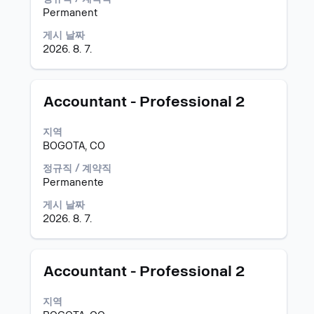
체
시
눌
Permanent
컨
Tab
러
게시 날짜
텐
키
선
2026. 8. 7.
트
로
택
를
직
하
조
무
면
회
목
직
모
스
Accountant - Professional 2
할
록
무
집
페
수
을
정
공
이
지역
있
탐
보
고
스
BOGOTA, CO
습
색
의
바
니
합
전
를
정규직 / 계약직
다.
니
체
눌
Permanente
다.
컨
러
게시 날짜
직
텐
선
2026. 8. 7.
무
트
택
의
를
하
전
조
면
체
회
직
모
스
Accountant - Professional 2
세
할
무
집
페
부
수
정
공
이
지역
사
있
보
고
스