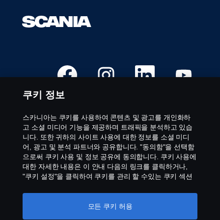
를
조
회
할
수
있
습
새
새
새
새
탭
탭
탭
탭
니
에
에
에
에
다.
서
서
서
서
쿠키 정보
열
열
열
열
립
립
립
립
니
니
니
니
다
다
다
다
스카니아는 쿠키를 사용하여 콘텐츠 및 광고를 개인화하
.
.
.
.
채용직무
고 소셜 미디어 기능을 제공하며 트래픽을 분석하고 있습
니다. 또한 귀하의 사이트 사용에 대한 정보를 소셜 미디
근무 지역
어, 광고 및 분석 파트너와 공유합니다. "동의함"을 선택함
문의하기
으로써 쿠키 사용 및 정보 공유에 동의합니다. 쿠키 사용에
Scania 정보
대한 자세한 내용은 이 안내 다음의 링크를 클릭하거나,
"쿠키 설정"을 클릭하여 쿠키를 관리 할 수있는 쿠키 섹션
을 방문하십시오.
개인 정보 보호에 대한 자세한 정보
법적 고지 사항
모든 쿠키 허용
개인정보 취급방침