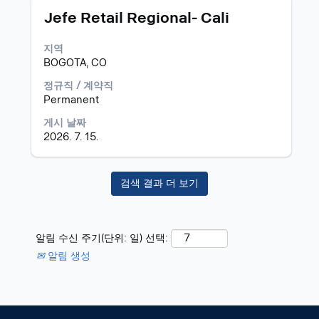
할
직
모
스
Jefe Retail Regional- Cali
수
무
집
페
있
정
공
이
습
지역
보
고
스
니
BOGOTA, CO
의
바
다.
전
를
정규직 / 계약직
체
눌
Permanent
컨
러
게시 날짜
텐
선
2026. 7. 15.
트
택
를
하
조
면
회
검색 결과 더 보기
직
할
무
수
정
있
보
알림 수신 주기(단위: 일) 선택:
습
의
니
전
알림 생성
다.
체
컨
텐
트