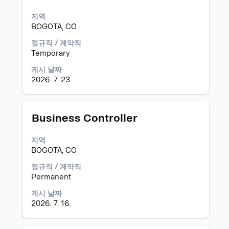
있
보
고
스
습
지역
의
바
니
BOGOTA, CO
전
를
다.
체
눌
정규직 / 계약직
컨
러
Temporary
텐
선
트
택
게시 날짜
를
하
2026. 7. 23.
조
면
회
직
할
무
모
스
Business Controller
수
정
집
페
있
보
공
이
습
지역
의
고
스
니
BOGOTA, CO
전
바
다.
체
를
정규직 / 계약직
컨
눌
Permanent
텐
러
트
게시 날짜
선
를
2026. 7. 16.
택
조
하
회
면