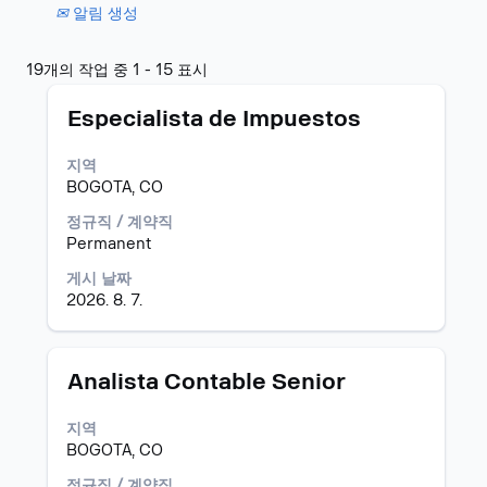
알림 생성
다
19개의 작업 중 1 - 15 표시
음
모
스
에
Especialista de Impuestos
집
페
대
공
이
한
지역
고
스
검
BOGOTA, CO
바
색
를
결
정규직 / 계약직
눌
과:
Permanent
러
"colombia".
게시 날짜
선
19
2026. 8. 7.
택
개
하
의
면
작
직
업
모
스
Analista Contable Senior
무
중
집
페
정
1
공
이
지역
보
-
고
스
BOGOTA, CO
의
15
바
전
표
를
정규직 / 계약직