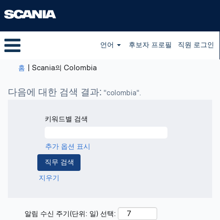
언어
후보자 프로필
직원 로그인
(현
홈
|
Scania의 Colombia
재
페
다음에 대한 검색 결과:
"colombia".
이
지)
키워드별 검색
추가 옵션 표시
지우기
알림 수신 주기(단위: 일) 선택: