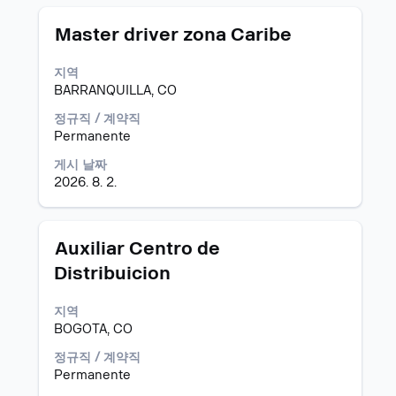
회
면
할
직
모
스
Master driver zona Caribe
수
무
집
페
있
정
공
이
습
지역
보
고
스
니
BARRANQUILLA, CO
의
바
다.
전
를
정규직 / 계약직
체
눌
Permanente
컨
러
게시 날짜
텐
선
2026. 8. 2.
트
택
를
하
조
면
회
직
모
스
Auxiliar Centro de
할
무
집
페
Distribuicion
수
정
공
이
있
보
고
스
습
지역
의
바
니
BOGOTA, CO
전
를
다.
체
눌
정규직 / 계약직
컨
러
Permanente
텐
선