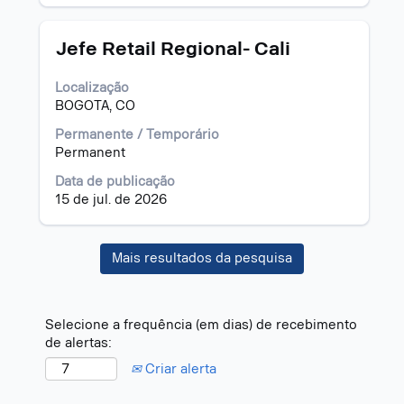
visualizar
todas
as
Título
Selecione
Jefe Retail Regional- Cali
informações
a
dela.
vaga
Localização
com
BOGOTA, CO
a
barra
Permanente / Temporário
de
Permanent
espaço
Data de publicação
pressionada
15 de jul. de 2026
para
visualizar
todas
Mais resultados da pesquisa
as
informações
dela.
Selecione a frequência (em dias) de recebimento
de alertas:
Criar alerta