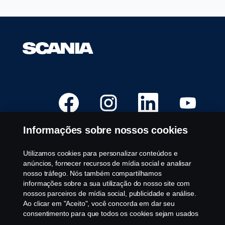
A
A
A
A
b
b
b
b
r
r
r
r
e
e
e
e
e
e
e
e
Informações sobre nossos cookies
m
m
m
m
u
u
u
u
m
m
m
m
a
a
a
a
Utilizamos cookies para personalizar conteúdos e
Vagas Disponíveis
n
n
n
n
anúncios, fornecer recursos de mídia social e analisar
o
o
o
o
Locais de Carreira
v
v
v
v
nosso tráfego. Nós também compartilhamos
a
a
a
a
Fale conosco
informações sobre a sua utilização do nosso site com
g
g
g
g
u
u
u
u
nossos parceiros de mídia social, publicidade e análise.
Sobre a Scania
i
i
i
i
Ao clicar em "Aceito", você concorda em dar seu
a
a
a
a
.
.
.
.
consentimento para que todos os cookies sejam usados
e as informações sejam compartilhadas. Você pode
Aviso legal