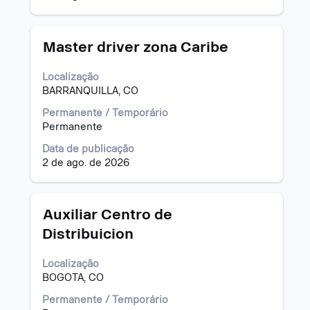
para
visualizar
todas
as
Título
Selecione
Master driver zona Caribe
informações
a
dela.
vaga
Localização
com
BARRANQUILLA, CO
a
barra
Permanente / Temporário
de
Permanente
espaço
Data de publicação
pressionada
2 de ago. de 2026
para
visualizar
todas
as
Título
Selecione
Auxiliar Centro de
informações
a
Distribuicion
dela.
vaga
com
Localização
a
BOGOTA, CO
barra
de
Permanente / Temporário
espaço