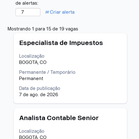
de alertas:
Criar alerta
Buscar
Mostrando 1 para 15 de 19 vagas
resultados
Título
Selecione
para
Especialista de Impuestos
a
"colombia".
vaga
Mostrando
Localização
com
1
BOGOTA, CO
a
para
barra
15
Permanente / Temporário
de
de
Permanent
espaço
19
Data de publicação
pressionada
vagas
7 de ago. de 2026
para
Use
visualizar
a
todas
tecla
as
Tab
Título
Selecione
Analista Contable Senior
informações
para
a
dela.
navegar
vaga
Localização
na
com
BOGOTA, CO