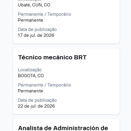
com
Ubaté, CUN, CO
a
barra
Permanente / Temporário
de
Permanente
espaço
Data de publicação
pressionada
17 de jul. de 2026
para
visualizar
todas
as
Título
Selecione
Técnico mecánico BRT
informações
a
dela.
vaga
Localização
com
BOGOTA, CO
a
barra
Permanente / Temporário
de
Permanente
espaço
Data de publicação
pressionada
22 de jul. de 2026
para
visualizar
todas
as
Título
Selecione
Analista de Administración de