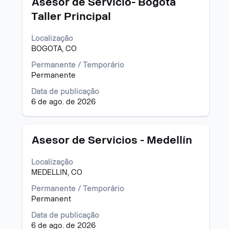
Asesor de Servicio- Bogotá
informações
a
Taller Principal
dela.
vaga
com
Localização
a
BOGOTA, CO
barra
de
Permanente / Temporário
espaço
Permanente
pressionada
para
Data de publicação
visualizar
6 de ago. de 2026
todas
as
informações
Título
Selecione
Asesor de Servicios - Medellín
dela.
a
vaga
Localização
com
MEDELLIN, CO
a
barra
Permanente / Temporário
de
Permanent
espaço
Data de publicação
pressionada
6 de ago. de 2026