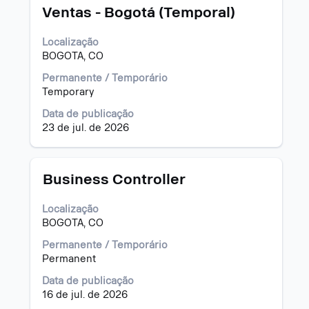
informações
a
Ventas - Bogotá (Temporal)
dela.
vaga
com
Localização
a
BOGOTA, CO
barra
de
Permanente / Temporário
espaço
Temporary
pressionada
para
Data de publicação
visualizar
23 de jul. de 2026
todas
as
informações
Título
Selecione
Business Controller
dela.
a
vaga
Localização
com
BOGOTA, CO
a
barra
Permanente / Temporário
de
Permanent
espaço
Data de publicação
pressionada
16 de jul. de 2026
para