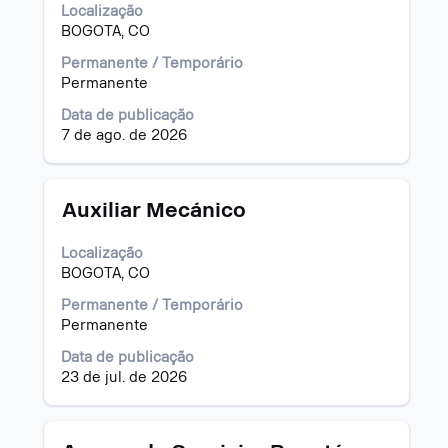
dela.
vaga
Localização
com
BOGOTA, CO
a
barra
Permanente / Temporário
de
Permanente
espaço
Data de publicação
pressionada
7 de ago. de 2026
para
visualizar
todas
as
Título
Selecione
Auxiliar Mecánico
informações
a
dela.
vaga
Localização
com
BOGOTA, CO
a
barra
Permanente / Temporário
de
Permanente
espaço
Data de publicação
pressionada
23 de jul. de 2026
para
visualizar
todas
as
Título
Selecione