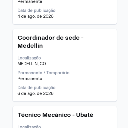
Permanente
pressionada
para
Data de publicação
visualizar
4 de ago. de 2026
todas
as
informações
Título
Selecione
Coordinador de sede -
dela.
a
Medellin
vaga
com
Localização
a
MEDELLIN, CO
barra
de
Permanente / Temporário
espaço
Permanente
pressionada
para
Data de publicação
visualizar
6 de ago. de 2026
todas
as
informações
Título
Selecione
Técnico Mecánico - Ubaté
dela.
a
vaga
Localização