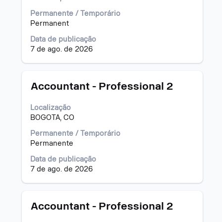
lista
a
de
barra
Permanente / Temporário
vagas.
de
Permanent
Selecione
espaço
Data de publicação
para
pressionada
7 de ago. de 2026
exibir
para
os
visualizar
detalhes
todas
completos
as
Título
Selecione
Accountant - Professional 2
da
informações
a
vaga.
dela.
vaga
Localização
com
BOGOTA, CO
a
barra
Permanente / Temporário
de
Permanente
espaço
Data de publicação
pressionada
7 de ago. de 2026
para
visualizar
todas
as
Título
Selecione
Accountant - Professional 2
informações
a