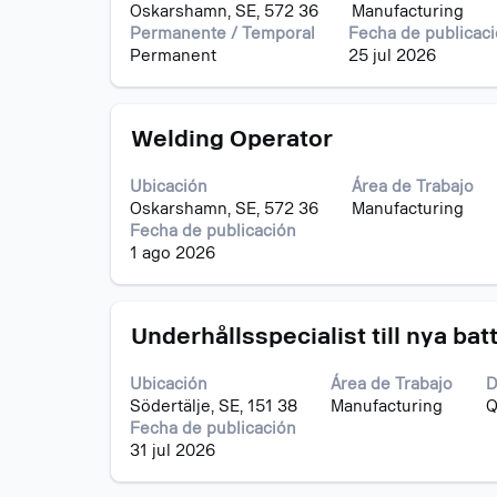
espaciadora
Mostrando
Oskarshamn, SE, 572 36
Manufacturing
para
1
Permanente / Temporal
Fecha de publicac
ver
a
Permanent
25 jul 2026
el
7
contenido
de
completo
7
Título
Utilice
de
Welding Operator
puestos
la
la
Utilice
barra
información
el
Ubicación
Área de Trabajo
espaciadora
del
tabulador
Oskarshamn, SE, 572 36
Manufacturing
para
puesto.
para
Fecha de publicación
ver
navegar
1 ago 2026
el
por
contenido
la
completo
lista
Título
Utilice
de
Underhållsspecialist till nya bat
de
la
la
puestos.
barra
información
Seleccione
Ubicación
Área de Trabajo
D
espaciadora
del
para
Södertälje, SE, 151 38
Manufacturing
Q
para
puesto.
ver
Fecha de publicación
ver
todos
31 jul 2026
el
los
contenido
detalles