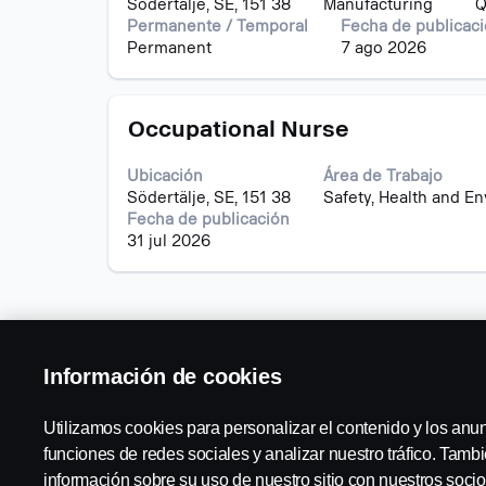
Södertälje, SE, 151 38
Manufacturing
Q
para
puesto.
Permanente / Temporal
Fecha de publicac
ver
Permanent
7 ago 2026
el
contenido
completo
Título
Utilice
de
Occupational Nurse
la
la
barra
información
Ubicación
Área de Trabajo
espaciadora
del
Södertälje, SE, 151 38
Safety, Health and E
para
puesto.
Fecha de publicación
ver
31 jul 2026
el
contenido
completo
de
la
información
Información de cookies
del
puesto.
Utilizamos cookies para personalizar el contenido y los anu
funciones de redes sociales y analizar nuestro tráfico. Tam
información sobre su uso de nuestro sitio con nuestros socio