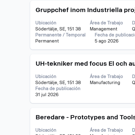
completo
del
Título
Utilice
de
Gruppchef inom Industriella pro
puesto.
la
la
barra
información
Ubicación
Área de Trabajo
D
espaciadora
del
Södertälje, SE, 151 38
Management
Q
para
puesto.
Permanente / Temporal
Fecha de publicac
ver
Permanent
5 ago 2026
el
contenido
completo
Título
Utilice
de
UH-tekniker med focus El och aut
la
la
barra
información
Ubicación
Área de Trabajo
D
espaciadora
del
Södertälje, SE, 151 38
Manufacturing
Q
para
puesto.
Fecha de publicación
ver
31 jul 2026
el
contenido
completo
Título
Utilice
de
Beredare - Prototypes and Tool
la
la
barra
información
Ubicación
Área de Trabajo
D
espaciadora
del