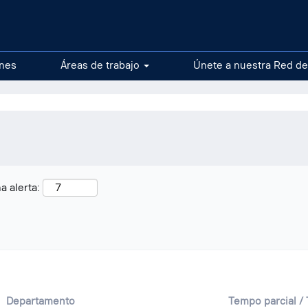
na
)
oskarshamn".
ones
Áreas de trabajo
Únete a nuestra Red de
a alerta:
Departamento
Tempo parcial /