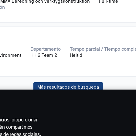
MMA Beredning och verktygskonstruktion
Full-time
ión
Departamento
Tempo parcial / Tiempo compl
nvironment
HHI2 Team 2
Heltid
Más resultados de búsqueda
ncios, proporcionar
bién compartimos
s de redes sociales,