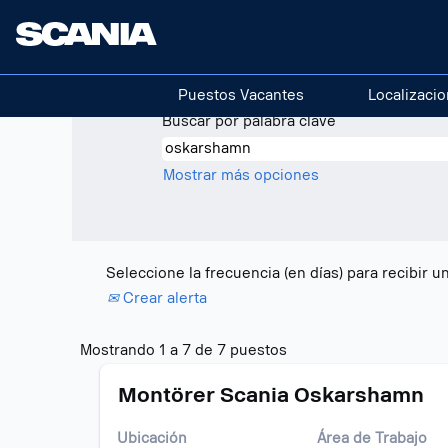
(pági
Inicio
|
Oskarshamn en Scania
actual
Resultados de búsqueda de
"
Puestos Vacantes
Localizaci
Buscar por palabra clave
Mostrar más opciones
Seleccione la frecuencia (en días) para recibir un
Crear alerta
Resultados
Mostrando 1 a 7 de 7 puestos
de
Título
Utilice
búsqueda
Montörer Scania Oskarshamn
la
de
barra
"oskarshamn".
Ubicación
Área de Trabajo