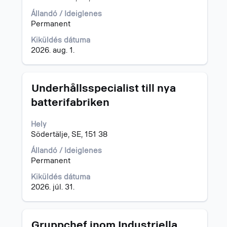
Adott
billentyűvel
állásajánlatot
az
Állandó / Ideiglenes
kijelölve
állásinformáció
Permanent
tudja
teljes
Kiküldés dátuma
megtekinteni
tartalmának
2026. aug. 1.
az
megtekintéséhez.
állásajánlat
összes
részletét.
Cím
Jelölje
Underhållsspecialist till nya
ki
batterifabriken
a
szóköz
Hely
billentyűvel
Södertälje, SE, 151 38
az
állásinformáció
Állandó / Ideiglenes
teljes
Permanent
tartalmának
megtekintéséhez.
Kiküldés dátuma
2026. júl. 31.
Cím
Jelölje
Gruppchef inom Industriella