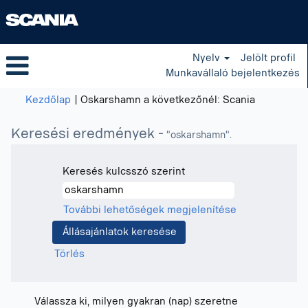
Nyelv
Jelölt profil
Munkavállaló bejelentkezés
(aktuális
Kezdőlap
|
Oskarshamn a következőnél: Scania
oldal)
Keresési eredmények -
"oskarshamn".
Keresés kulcsszó szerint
További lehetőségek megjelenítése
Törlés
Válassza ki, milyen gyakran (nap) szeretne