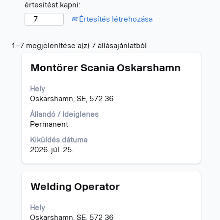
értesítést kapni:
Értesítés létrehozása
Keresési
1–7 megjelenítése a(z) 7 állásajánlatból
eredmények
Cím
Jelölje
-
Montörer Scania Oskarshamn
ki
"oskarshamn".
a
1–
Hely
szóköz
7
Oskarshamn, SE, 572 36
billentyűvel
megjelenítése
az
a(z)
Állandó / Ideiglenes
állásinformáció
7
Permanent
teljes
állásajánlatból
Kiküldés dátuma
tartalmának
A
2026. júl. 25.
megtekintéséhez.
TAB
billentyűvel
tud
navigálni
Cím
Jelölje
Welding Operator
az
ki
állásajánlatok
a
Hely
listájában.
szóköz
Oskarshamn, SE, 572 36