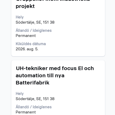
ki
projekt
a
szóköz
Hely
billentyűvel
Södertälje, SE, 151 38
az
állásinformáció
Állandó / Ideiglenes
teljes
Permanent
tartalmának
megtekintéséhez.
Kiküldés dátuma
2026. aug. 5.
Cím
Jelölje
UH-tekniker med focus El och
ki
automation till nya
a
Batterifabrik
szóköz
billentyűvel
az
Hely
állásinformáció
Södertälje, SE, 151 38
teljes
Állandó / Ideiglenes
tartalmának
Permanent
megtekintéséhez.