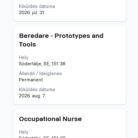
Kiküldés dátuma
2026. júl. 31.
Cím
Jelölje
Beredare - Prototypes and
ki
Tools
a
szóköz
Hely
billentyűvel
Södertälje, SE, 151 38
az
állásinformáció
Állandó / Ideiglenes
teljes
Permanent
tartalmának
megtekintéséhez.
Kiküldés dátuma
2026. aug. 7.
Cím
Jelölje
Occupational Nurse
ki
a
Hely
szóköz