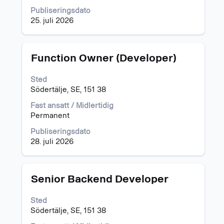
Publiseringsdato
25. juli 2026
Tittel
Velg
Function Owner (Developer)
med
mellomromstasten
Sted
for
Södertälje, SE, 151 38
å
vise
Fast ansatt / Midlertidig
det
Permanent
fullstendige
Publiseringsdato
innholdet
28. juli 2026
i
jobbinformasjonen.
Tittel
Velg
Senior Backend Developer
med
mellomromstasten
Sted
for
Södertälje, SE, 151 38
å