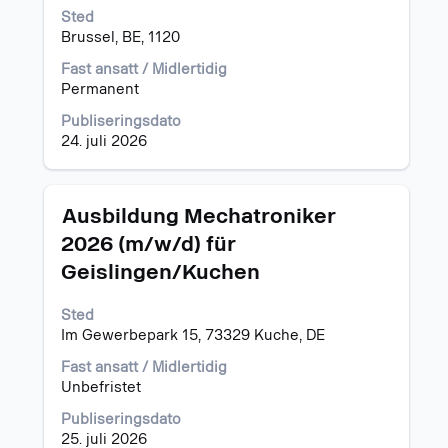
for
Sted
å
Brussel, BE, 1120
vise
det
Fast ansatt / Midlertidig
fullstendige
Permanent
innholdet
i
Publiseringsdato
jobbinformasjonen.
24. juli 2026
Tittel
Velg
Ausbildung Mechatroniker
med
2026 (m/w/d) für
mellomromstasten
Geislingen/Kuchen
for
å
vise
Sted
det
Im Gewerbepark 15, 73329 Kuche, DE
fullstendige
Fast ansatt / Midlertidig
innholdet
Unbefristet
i
jobbinformasjonen.
Publiseringsdato
25. juli 2026