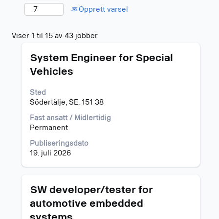
Opprett varsel
Søkeresultater
Viser 1 til 15 av 43 jobber
for
Tittel
Velg
"software".
System Engineer for Special
med
Viser
Vehicles
mellomromstasten
1
for
til
Sted
å
15
Södertälje, SE, 151 38
vise
av
det
43
Fast ansatt / Midlertidig
fullstendige
jobber
Permanent
innholdet
Bruk
i
Tab-
Publiseringsdato
jobbinformasjonen.
tasten
19. juli 2026
til
å
navigere
Tittel
Velg
SW developer/tester for
i
med
automotive embedded
jobblisten.
mellomromstasten
Velg
systems
for