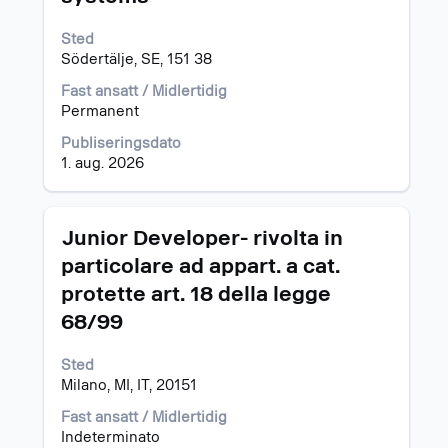
å
å
vise
vise
Sted
fullstendige
det
Södertälje, SE, 151 38
detaljer
fullstendige
for
Fast ansatt / Midlertidig
innholdet
jobben.
Permanent
i
jobbinformasjonen.
Publiseringsdato
1. aug. 2026
Tittel
Velg
Junior Developer- rivolta in
med
particolare ad appart. a cat.
mellomromstasten
protette art. 18 della legge
for
å
68/99
vise
det
Sted
fullstendige
Milano, MI, IT, 20151
innholdet
i
Fast ansatt / Midlertidig
jobbinformasjonen.
Indeterminato