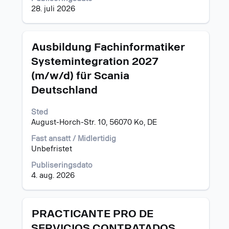
28. juli 2026
Tittel
Velg
Ausbildung Fachinformatiker
med
Systemintegration 2027
mellomromstasten
(m/w/d) für Scania
for
å
Deutschland
vise
det
Sted
fullstendige
August-Horch-Str. 10, 56070 Ko, DE
innholdet
i
Fast ansatt / Midlertidig
jobbinformasjonen.
Unbefristet
Publiseringsdato
4. aug. 2026
Tittel
Velg
PRACTICANTE PRO DE
med
SERVICIOS CONTRATADOS