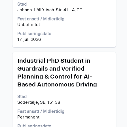
vise
Sted
det
Johann-Höllfritsch-Str. 41 - 4, DE
fullstendige
Fast ansatt / Midlertidig
innholdet
Unbefristet
i
jobbinformasjonen.
Publiseringsdato
17. juli 2026
Tittel
Velg
Industrial PhD Student in
med
Guardrails and Verified
mellomromstasten
Planning & Control for AI-
for
å
Based Autonomous Driving
vise
det
Sted
fullstendige
Södertälje, SE, 151 38
innholdet
i
Fast ansatt / Midlertidig
jobbinformasjonen.
Permanent
Publiseringsdato