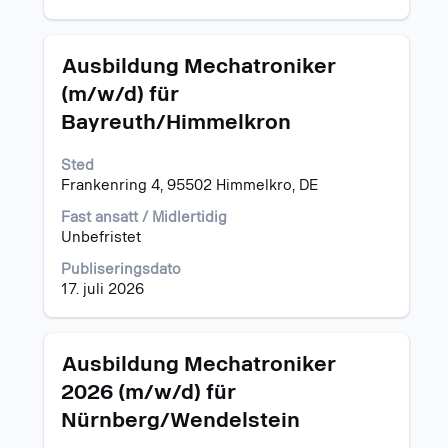
Tittel
Velg
Ausbildung Mechatroniker
med
(m/w/d) für
mellomromstasten
Bayreuth/Himmelkron
for
å
vise
Sted
det
Frankenring 4, 95502 Himmelkro, DE
fullstendige
Fast ansatt / Midlertidig
innholdet
Unbefristet
i
jobbinformasjonen.
Publiseringsdato
17. juli 2026
Tittel
Velg
Ausbildung Mechatroniker
med
2026 (m/w/d) für
mellomromstasten
Nürnberg/Wendelstein
for
å