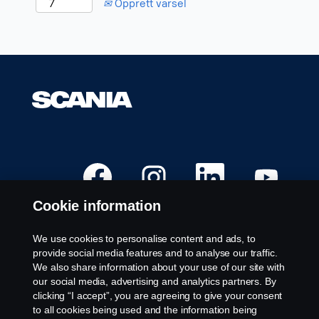
Opprett varsel
Å
Å
Å
Å
p
p
p
p
n
n
n
n
e
e
e
e
Cookie information
s
s
s
s
i
i
i
i
e
e
e
e
t
t
t
t
We use cookies to personalise content and ads, to
n
n
n
n
Ledige stillinger
provide social media features and to analyse our traffic.
y
y
y
y
t
t
t
t
We also share information about your use of our site with
Steder
t
t
t
t
our social media, advertising and analytics partners. By
f
f
f
f
Kontakt oss
a
a
a
a
clicking “I accept”, you are agreeing to give your consent
n
n
n
n
Om Scania
to all cookies being used and the information being
e
e
e
e