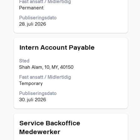
vise
Fast ansatt / Midlertidig
det
Permanent
fullstendige
Publiseringsdato
innholdet
28. juli 2026
i
jobbinformasjonen.
Tittel
Velg
Intern Account Payable
med
mellomromstasten
Sted
for
Shah Alam, 10, MY, 40150
å
vise
Fast ansatt / Midlertidig
det
Temporary
fullstendige
Publiseringsdato
innholdet
30. juli 2026
i
jobbinformasjonen.
Tittel
Velg
Service Backoffice
med
Medewerker
mellomromstasten