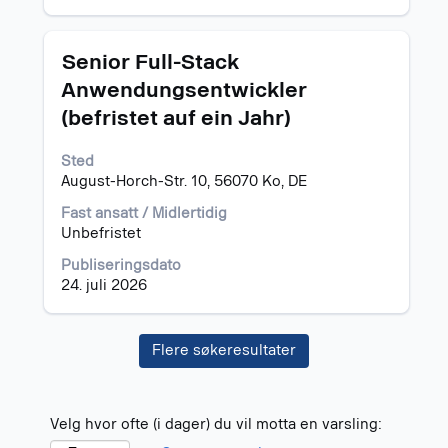
Tittel
Velg
Senior Full-Stack
med
Anwendungsentwickler
mellomromstasten
(befristet auf ein Jahr)
for
å
vise
Sted
det
August-Horch-Str. 10, 56070 Ko, DE
fullstendige
Fast ansatt / Midlertidig
innholdet
Unbefristet
i
jobbinformasjonen.
Publiseringsdato
24. juli 2026
Flere søkeresultater
Velg hvor ofte (i dager) du vil motta en varsling: