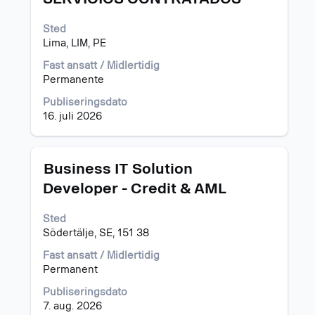
mellomromstasten
for
Sted
å
Lima, LIM, PE
vise
det
Fast ansatt / Midlertidig
fullstendige
Permanente
innholdet
i
Publiseringsdato
jobbinformasjonen.
16. juli 2026
Tittel
Velg
Business IT Solution
med
Developer - Credit & AML
mellomromstasten
for
Sted
å
Södertälje, SE, 151 38
vise
det
Fast ansatt / Midlertidig
fullstendige
Permanent
innholdet
i
Publiseringsdato
jobbinformasjonen.
7. aug. 2026