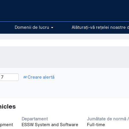
ftware".
Domenii de lucru
Alăturați-vă rețelei noastre 
Creare alertă
hicles
Departament
Jumătate de normă /
opment
ESSW System and Software
Full-time