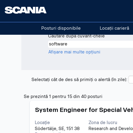
(pagina
Acasă
|
Software în Scania
curentă)
Rezultatele căutării pentru
"so
Posturi disponibile
Locații carieră
Căutare după cuvânt-cheie
Afișare mai multe opțiuni
Selectați cât de des să primiți o alertă (în zile):
Rezultatele
Se prezintă 1 pentru 15 din 40 posturi
căutării
Titlu
Selectați
pentru
System Engineer for Special Ve
cu
"software".
tasta
Se
Locație
Zona de lucru
spațiu
prezintă
Södertälje, SE, 151 38
Research and Devel
pentru
1