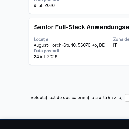
a
post.
9 iul. 2026
vizualiza
întregul
conținut
Titlu
Selectați
al
Senior Full-Stack Anwendungsent
cu
informațiilor
tasta
despre
Locație
Zona de
spațiu
post.
August-Horch-Str. 10, 56070 Ko, DE
IT
pentru
Data postarii
a
24 iul. 2026
vizualiza
întregul
conținut
al
informațiilor
despre
post.
Selectați cât de des să primiți o alertă (în zile):