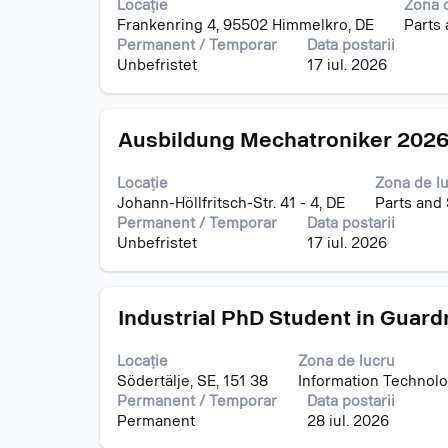
Locație
Zona 
spațiu
post.
Frankenring 4, 95502 Himmelkro, DE
Parts
pentru
Permanent / Temporar
Data postarii
a
Unbefristet
17 iul. 2026
vizualiza
întregul
conținut
Titlu
Selectați
al
Ausbildung Mechatroniker 2026
cu
informațiilor
tasta
despre
Locație
Zona de l
spațiu
post.
Johann-Höllfritsch-Str. 41 - 4, DE
Parts and
pentru
Permanent / Temporar
Data postarii
a
Unbefristet
17 iul. 2026
vizualiza
întregul
conținut
Titlu
Selectați
al
Industrial PhD Student in Guard
cu
informațiilor
tasta
despre
Locație
Zona de lucru
spațiu
post.
Södertälje, SE, 151 38
Information Technol
pentru
Permanent / Temporar
Data postarii
a
Permanent
28 iul. 2026
vizualiza