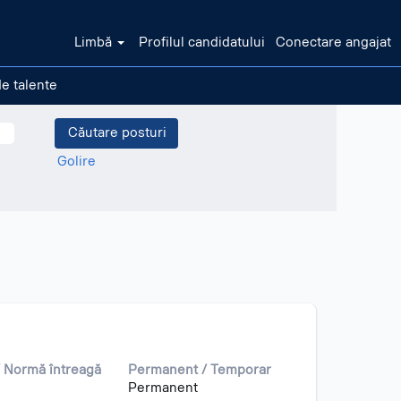
Limbă
Profilul candidatului
Conectare angajat
de talente
Golire
 Normă întreagă
Permanent / Temporar
Permanent