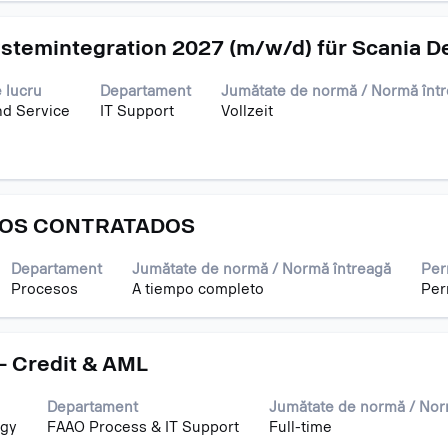
stemintegration 2027 (m/w/d) für Scania D
 lucru
Departament
Jumătate de normă / Normă înt
nd Service
IT Support
Vollzeit
IOS CONTRATADOS
Departament
Jumătate de normă / Normă întreagă
Per
Procesos
A tiempo completo
Per
- Credit & AML
Departament
Jumătate de normă / Nor
ogy
FAAO Process & IT Support
Full-time