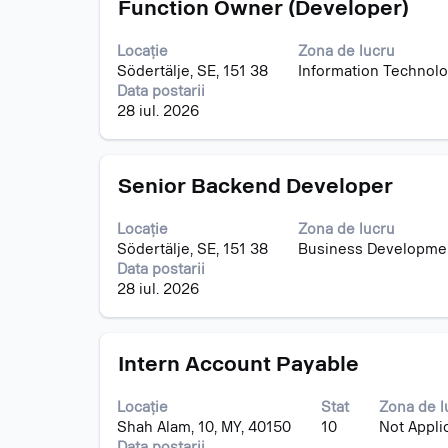
Titlu
Selectați
al
Function Owner (Developer)
cu
informațiilor
tasta
despre
Locație
Zona de lucru
spațiu
post.
Södertälje, SE, 151 38
Information Technol
pentru
Data postarii
a
28 iul. 2026
vizualiza
întregul
conținut
Titlu
Selectați
al
Senior Backend Developer
cu
informațiilor
tasta
despre
Locație
Zona de lucru
spațiu
post.
Södertälje, SE, 151 38
Business Developme
pentru
Data postarii
a
28 iul. 2026
vizualiza
întregul
conținut
Titlu
Selectați
al
Intern Account Payable
cu
informațiilor
tasta
despre
Locație
Stat
Zona de l
spațiu
post.
Shah Alam, 10, MY, 40150
10
Not Appli
pentru
Data postarii