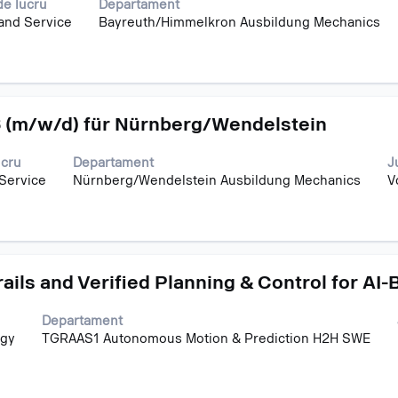
de lucru
Departament
 and Service
Bayreuth/Himmelkron Ausbildung Mechanics
 (m/w/d) für Nürnberg/Wendelstein
ucru
Departament
J
 Service
Nürnberg/Wendelstein Ausbildung Mechanics
V
rails and Verified Planning & Control for A
Departament
ogy
TGRAAS1 Autonomous Motion & Prediction H2H SWE