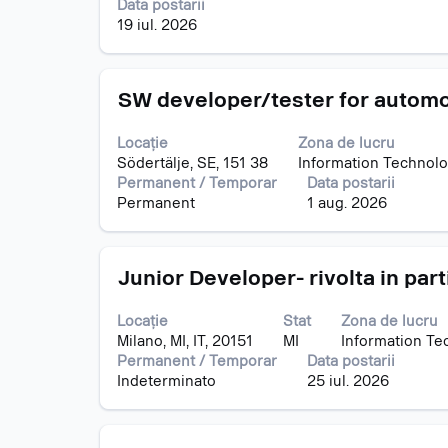
Data postarii
a
pentru
19 iul. 2026
vizualiza
15
întregul
din
conținut
40
Titlu
Selectați
al
SW developer/tester for auto
posturi
cu
informațiilor
Utilizați
tasta
despre
cheia
Locație
Zona de lucru
spațiu
post.
de
Södertälje, SE, 151 38
Information Technol
pentru
filă
Permanent / Temporar
Data postarii
a
pentru
Permanent
1 aug. 2026
vizualiza
a
întregul
naviga
conținut
la
Titlu
Selectați
al
Junior Developer- rivolta in part
Listă
cu
informațiilor
de
tasta
despre
posturi.
Locație
Stat
Zona de lucru
spațiu
post.
Selectați
Milano, MI, IT, 20151
MI
Information Te
pentru
vizualizarea
Permanent / Temporar
Data postarii
a
tuturor
Indeterminato
25 iul. 2026
vizualiza
detaliilor
întregul
unui
conținut
post.