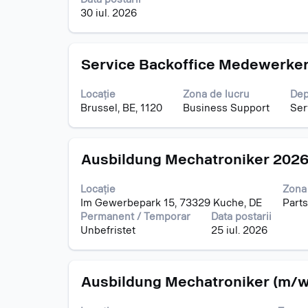
a
30 iul. 2026
vizualiza
întregul
conținut
Titlu
Selectați
al
Service Backoffice Medewerke
cu
informațiilor
tasta
despre
Locație
Zona de lucru
Dep
spațiu
post.
Brussel, BE, 1120
Business Support
Ser
pentru
a
vizualiza
Titlu
Selectați
întregul
Ausbildung Mechatroniker 2026
cu
conținut
tasta
al
Locație
Zona
spațiu
informațiilor
Im Gewerbepark 15, 73329 Kuche, DE
Parts
pentru
despre
Permanent / Temporar
Data postarii
a
post.
Unbefristet
25 iul. 2026
vizualiza
întregul
conținut
Titlu
Selectați
al
Ausbildung Mechatroniker (m/w
cu
informațiilor
tasta
despre