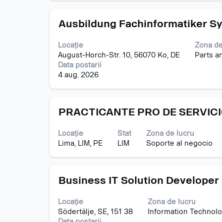
întregul
conținut
Titlu
Selectați
al
Ausbildung Fachinformatiker Sy
cu
informațiilor
tasta
despre
Locație
Zona de
spațiu
post.
August-Horch-Str. 10, 56070 Ko, DE
Parts a
pentru
Data postarii
a
4 aug. 2026
vizualiza
întregul
conținut
Titlu
Selectați
al
PRACTICANTE PRO DE SERVIC
cu
informațiilor
tasta
despre
Locație
Stat
Zona de lucru
spațiu
post.
Lima, LIM, PE
LIM
Soporte al negocio
pentru
a
vizualiza
Titlu
Selectați
întregul
Business IT Solution Developer 
cu
conținut
tasta
al
Locație
Zona de lucru
spațiu
informațiilor
Södertälje, SE, 151 38
Information Technol
pentru
despre
Data postarii