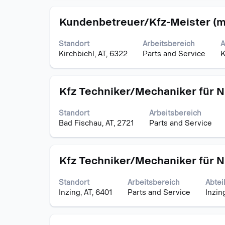
die
Stelleninformationen
Stellenbezeichnung
Drücken
vollständig
Kundenbetreuer/Kfz-Meister (m/
Sie
anzuzeigen.
die
Standort
Arbeitsbereich
A
Leertaste,
Kirchbichl, AT, 6322
Parts and Service
K
um
die
Stelleninformationen
Stellenbezeichnung
Drücken
vollständig
Kfz Techniker/Mechaniker für N
Sie
anzuzeigen.
die
Standort
Arbeitsbereich
Leertaste,
Bad Fischau, AT, 2721
Parts and Service
um
die
Stelleninformationen
Stellenbezeichnung
Drücken
vollständig
Kfz Techniker/Mechaniker für N
Sie
anzuzeigen.
die
Standort
Arbeitsbereich
Abtei
Leertaste,
Inzing, AT, 6401
Parts and Service
Inzin
um
die
Stelleninformationen