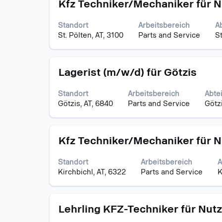
Stellenbezeichnung
Drücken
vollständig
Kfz Techniker/Mechaniker für N
25
Sie
anzuzeigen.
Stellen
die
angezei
Standort
Arbeitsbereich
A
Leertaste,
Verwen
St. Pölten, AT, 3100
Parts and Service
St
um
Sie
die
die
Stelleninformationen
Tabulato
Stellenbezeichnung
Drücken
vollständig
Lagerist (m/w/d) für Götzis
um
Sie
anzuzeigen.
durch
die
die
Standort
Arbeitsbereich
Abte
Leertaste,
Stellenl
Götzis, AT, 6840
Parts and Service
Götz
um
zu
die
navigier
Stelleninformationen
Wählen
Stellenbezeichnung
Drücken
vollständig
Kfz Techniker/Mechaniker für N
Sie
Sie
anzuzeigen.
eine
die
Stelle
Standort
Arbeitsbereich
A
Leertaste,
aus,
Kirchbichl, AT, 6322
Parts and Service
K
um
um
die
alle
Stelleninformationen
Details
Stellenbezeichnung
Drücken
vollständig
Lehrling KFZ-Techniker für Nut
anzuzei
Sie
anzuzeigen.