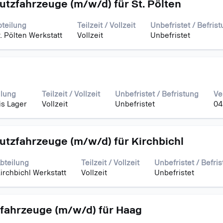
utzfahrzeuge (m/w/d) für St. Pölten
gt
bteilung
Teilzeit / Vollzeit
Unbefristet / Befris
den
. Pölten Werkstatt
Vollzeit
Unbefristet
rtaste,
ilung
Teilzeit / Vollzeit
Unbefristet / Befristung
Ve
iste
is Lager
Vollzeit
Unbefristet
04
en.
utzfahrzeuge (m/w/d) für Kirchbichl
bteilung
Teilzeit / Vollzeit
Unbefristet / Befri
irchbichl Werkstatt
Vollzeit
Unbefristet
zfahrzeuge (m/w/d) für Haag
gen.