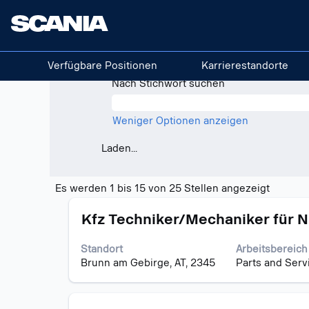
(aktuelle
Startseite
|
bei Scania
Seite)
Suchergebnisse für
"Österreich"
Verfügbare Positionen
Karrierestandorte
Nach Stichwort suchen
Weniger Optionen anzeigen
Laden...
Sucherg
Es werden 1 bis 15 von 25 Stellen angezeigt
für
Stellenbezeichnung
Drücken
"Österre
Kfz Techniker/Mechaniker für N
Sie
Es
die
werden
Standort
Arbeitsbereich
Leertaste,
1
Brunn am Gebirge, AT, 2345
Parts and Serv
um
bis
die
15
Stelleninformationen
von