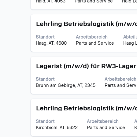
Haid, AT, 4053
Parts and Service
Haid L
um
die
Stelleninformationen
Stellenbezeichnung
Drücken
vollständig
Lehrling Betriebslogistik (m/w/
Sie
anzuzeigen.
die
Standort
Arbeitsbereich
Abteil
Leertaste,
Haag, AT, 4680
Parts and Service
Haag 
um
die
Stelleninformationen
Stellenbezeichnung
Drücken
vollständig
Lagerist (m/w/d) für RW3-Lager
Sie
anzuzeigen.
die
Standort
Arbeitsbereich
Leertaste,
Brunn am Gebirge, AT, 2345
Parts and Serv
um
die
Stelleninformationen
Stellenbezeichnung
Drücken
vollständig
Lehrling Betriebslogistik (m/w/d
Sie
anzuzeigen.
die
Standort
Arbeitsbereich
A
Leertaste,
Kirchbichl, AT, 6322
Parts and Service
K
um