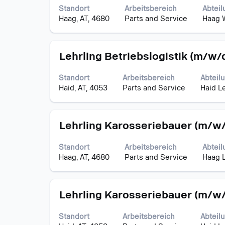
die
Standort
Arbeitsbereich
Abteil
Leertaste,
Haag, AT, 4680
Parts and Service
Haag 
um
die
Stelleninformationen
Stellenbezeichnung
Drücken
vollständig
Lehrling Betriebslogistik (m/w/d
Sie
anzuzeigen.
die
Standort
Arbeitsbereich
Abteil
Leertaste,
Haid, AT, 4053
Parts and Service
Haid L
um
die
Stelleninformationen
Stellenbezeichnung
Drücken
vollständig
Lehrling Karosseriebauer (m/w/
Sie
anzuzeigen.
die
Standort
Arbeitsbereich
Abteil
Leertaste,
Haag, AT, 4680
Parts and Service
Haag 
um
die
Stelleninformationen
Stellenbezeichnung
Drücken
vollständig
Lehrling Karosseriebauer (m/w/
Sie
anzuzeigen.
die
Standort
Arbeitsbereich
Abteil
Leertaste,