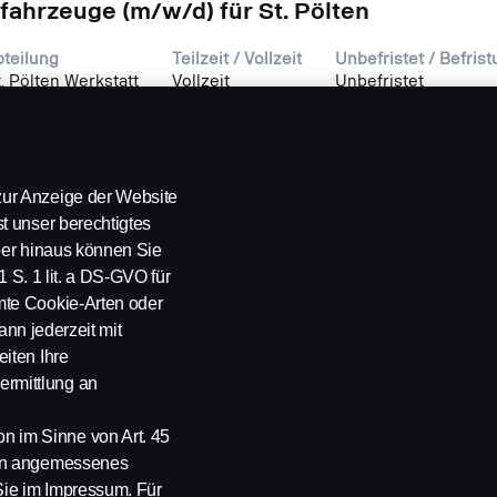
fahrzeuge (m/w/d) für St. Pölten
bteilung
Teilzeit / Vollzeit
Unbefristet / Befris
. Pölten Werkstatt
Vollzeit
Unbefristet
Weitere Suchergebnisse
ur Anzeige der Website
t unser berechtigtes
über hinaus können Sie
1 S. 1 lit. a DS-GVO für
mte Cookie-Arten oder
ann jederzeit mit
iten Ihre
rmittlung an
ung
 im Sinne von Art. 45
ein angemessenes
Sie im Impressum. Für