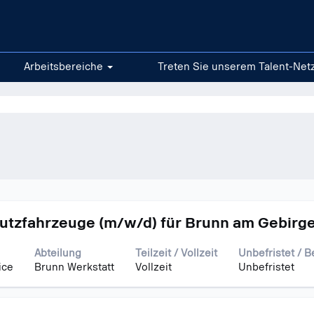
.
Arbeitsbereiche
Treten Sie unserem Talent-Net
ebnisse
ich".
utzfahrzeuge (m/w/d) für Brunn am Gebirg
Abteilung
Teilzeit / Vollzeit
Unbefristet / B
ice
Brunn Werkstatt
Vollzeit
Unbefristet