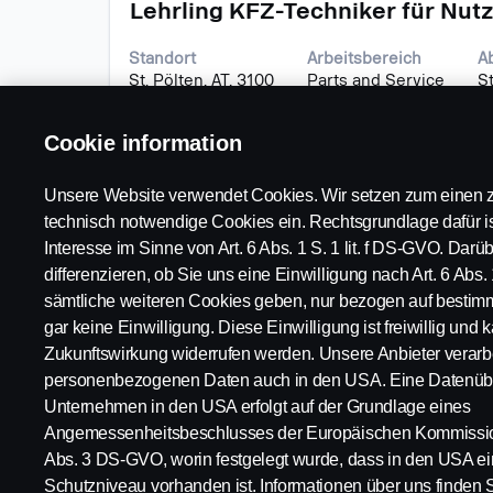
Stellenbezeichnung
Drücken
vollständig
Lehrling KFZ-Techniker für Nutz
Sie
anzuzeigen.
die
Standort
Arbeitsbereich
A
Leertaste,
St. Pölten, AT, 3100
Parts and Service
St
um
die
Stelleninformationen
Cookie information
vollständig
anzuzeigen.
Unsere Website verwendet Cookies. Wir setzen zum einen z
technisch notwendige Cookies ein. Rechtsgrundlage dafür is
Interesse im Sinne von Art. 6 Abs. 1 S. 1 lit. f DS-GVO. Dar
differenzieren, ob Sie uns eine Einwilligung nach Art. 6 Abs. 
sämtliche weiteren Cookies geben, nur bezogen auf bestim
gar keine Einwilligung. Diese Einwilligung ist freiwillig und k
Zukunftswirkung widerrufen werden. Unsere Anbieter verarbe
personenbezogenen Daten auch in den USA. Eine Datenübe
Verfügbare
Impressum
Unternehmen in den USA erfolgt auf der Grundlage eines
Positionen
Datenschutzerklär
Angemessenheitsbeschlusses der Europäischen Kommission
Karrierestandorte
Cookies
Abs. 3 DS-GVO, worin festgelegt wurde, dass in den USA 
Kontaktiere uns
Whistleblowing
Schutzniveau vorhanden ist. Informationen über uns finden 