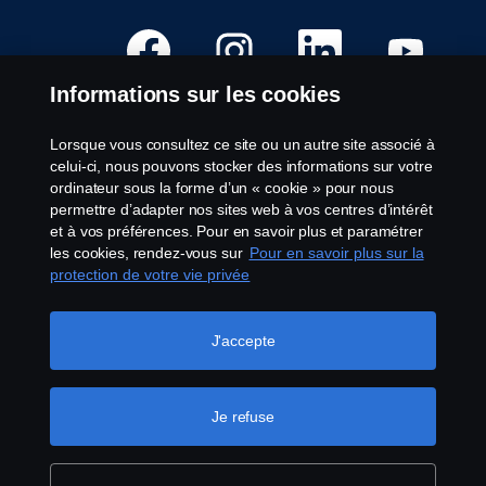
afficher
S
S
S
S
les
’
’
’
’
détails
o
o
o
o
u
u
u
u
complets
Informations sur les cookies
v
v
v
v
de
r
r
r
r
l’emploi.
e
e
e
e
d
d
d
d
Lorsque vous consultez ce site ou un autre site associé à
a
a
a
a
Postes vacants
celui-ci, nous pouvons stocker des informations sur votre
n
n
n
n
s
s
s
s
ordinateur sous la forme d’un « cookie » pour nous
Lieu de travail
u
u
u
u
permettre d’adapter nos sites web à vos centres d’intérêt
n
n
n
n
Contactez-nous
n
n
n
n
et à vos préférences. Pour en savoir plus et paramétrer
o
o
o
o
À propos de Scania
les cookies, rendez-vous sur
Pour en savoir plus sur la
u
u
u
u
v
v
v
v
protection de votre vie privée
e
e
e
e
l
l
l
l
Mentions légales
o
o
o
o
n
n
n
n
J'accepte
Déclaration de confidentialité
g
g
g
g
l
l
l
l
Cookies
e
e
e
e
t
t
t
t
Lancement d’alerte
.
.
.
.
Je refuse