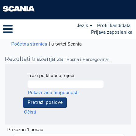
Jezik
Profil kandidata
Prijava zaposlenika
(trenutačna
Početna stranica
|
u tvrtci Scania
stranica)
Rezultati traženja za
"Bosna i Hercegovina".
Traži po ključnoj riječi
Pokaži više mogućnosti
Očisti
Rezultati
Prikazan 1 posao
traženja