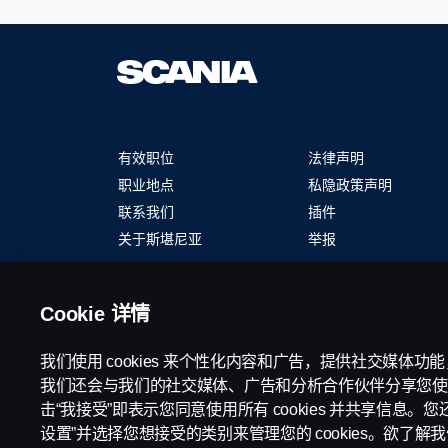
择
塞
以
哥
查
维
看
那".
职
显
位
示
信
1
息
个
有效职位
法律声明
的
职
完
位
职业地点
私隐政策声明
整
使
联系我们
插件
内
用
关于斯堪尼亚
举报
容。
Tab
键
导
航
© 版权所有 斯堪尼亚 2024 保留所有权利。斯堪尼亚 CV
Cookie 详情
职
位
我们使用 cookies 来个性化内容和广告，提供社交媒体
列
表。
我们还会与我们的社交媒体、广告和分析合作伙伴分享您使
选
击“我接受”即表示您同意使用所有 cookies 并共享信息。您还
择
设置”并选择您想接受的类别来管理您的 cookies。欲了解我们如
以