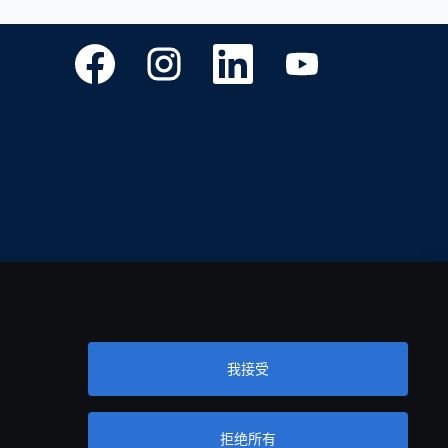
在
在
在
在
新
新
新
新
选
选
选
选
项
项
项
项
卡
卡
卡
卡
中
中
中
中
打
打
打
打
开
开
开
开
。
。
。
。
我接受
拒绝所有