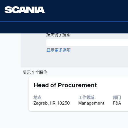
（当
主页
|
位于 Scania
前
页
搜索结果：
"波斯尼亚和黑塞哥维那".
面）
按关键字搜索
显示更多选项
搜
显示 1 个职位
索
职
使
结
Head of Procurement
务
用
果：
空
"波
地点
工作领域
部门
格
斯
Zagreb, HR, 10250
Management
F&A
键
尼
进
亚
行
和
选
黑