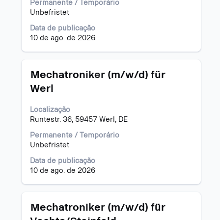
Permanente / Temporário
pressionada
Unbefristet
para
visualizar
Data de publicação
todas
10 de ago. de 2026
as
informações
dela.
Título
Selecione
Mechatroniker (m/w/d) für
a
Werl
vaga
com
Localização
a
Runtestr. 36, 59457 Werl, DE
barra
de
Permanente / Temporário
espaço
Unbefristet
pressionada
para
Data de publicação
visualizar
10 de ago. de 2026
todas
as
informações
Título
Selecione
Mechatroniker (m/w/d) für
dela.
a