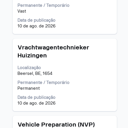
barra
Permanente / Temporário
de
Vast
espaço
Data de publicação
pressionada
10 de ago. de 2026
para
visualizar
todas
as
Título
Selecione
Vrachtwagentechnieker
informações
a
Huizingen
dela.
vaga
com
Localização
a
Beersel, BE, 1654
barra
de
Permanente / Temporário
espaço
Permanent
pressionada
para
Data de publicação
visualizar
10 de ago. de 2026
todas
as
informações
Título
Selecione
Vehicle Preparation (NVP)
dela.