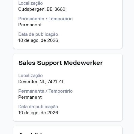
vaga
Localização
lista
com
Oudsbergen, BE, 3660
de
a
vagas.
barra
Permanente / Temporário
Selecione
de
Permanent
para
espaço
exibir
Data de publicação
pressionada
os
10 de ago. de 2026
para
detalhes
visualizar
completos
todas
da
as
Título
Selecione
Sales Support Medewerker
vaga.
informações
a
dela.
vaga
Localização
com
Deventer, NL, 7421 ZT
a
barra
Permanente / Temporário
de
Permanent
espaço
Data de publicação
pressionada
10 de ago. de 2026
para
visualizar
todas
as
Título
Selecione