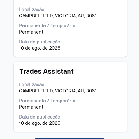
a
vaga
Localização
com
CAMPBELFIELD, VICTORIA, AU, 3061
a
barra
Permanente / Temporário
de
Permanent
espaço
Data de publicação
pressionada
10 de ago. de 2026
para
visualizar
todas
as
Título
Selecione
Trades Assistant
informações
a
dela.
vaga
Localização
com
CAMPBELFIELD, VICTORIA, AU, 3061
a
barra
Permanente / Temporário
de
Permanent
espaço
Data de publicação
pressionada
10 de ago. de 2026
para
visualizar
todas