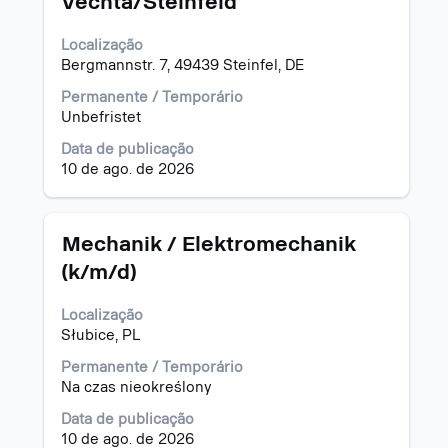
Vechta/Steinfeld
vaga
com
Localização
a
Bergmannstr. 7, 49439 Steinfel, DE
barra
de
Permanente / Temporário
espaço
Unbefristet
pressionada
para
Data de publicação
visualizar
10 de ago. de 2026
todas
as
informações
Título
Selecione
Mechanik / Elektromechanik
dela.
a
(k/m/d)
vaga
com
Localização
a
Słubice, PL
barra
de
Permanente / Temporário
espaço
Na czas nieokreślony
pressionada
para
Data de publicação
visualizar
10 de ago. de 2026