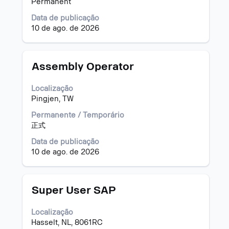
de
Permanent
espaço
Data de publicação
pressionada
10 de ago. de 2026
para
visualizar
todas
as
Título
Selecione
Assembly Operator
informações
a
dela.
vaga
Localização
com
Pingjen, TW
a
barra
Permanente / Temporário
de
正式
espaço
Data de publicação
pressionada
10 de ago. de 2026
para
visualizar
todas
as
Título
Selecione
Super User SAP
informações
a
dela.
vaga
Localização
com
Hasselt, NL, 8061RC
a