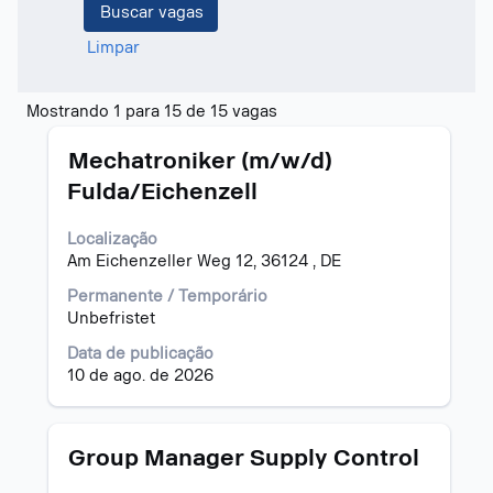
Limpar
Buscar
Mostrando 1 para 15 de 15 vagas
resultados
Título
Selecione
para
Mechatroniker (m/w/d)
a
"Estônia".
Fulda/Eichenzell
vaga
Mostrando
com
1
Localização
a
para
Am Eichenzeller Weg 12, 36124 , DE
barra
15
de
de
Permanente / Temporário
espaço
15
Unbefristet
pressionada
vagas
para
Use
Data de publicação
visualizar
a
10 de ago. de 2026
todas
tecla
as
Tab
informações
para
Título
Selecione
Group Manager Supply Control
dela.
navegar
a
na