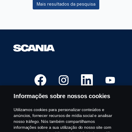
Mais resultados da pesquisa
as
informações
dela.
A
A
A
A
b
b
b
b
r
r
r
r
e
e
e
e
e
e
e
e
Informações sobre nossos cookies
m
m
m
m
u
u
u
u
m
m
m
m
a
a
a
a
Utilizamos cookies para personalizar conteúdos e
Vagas Disponíveis
n
n
n
n
anúncios, fornecer recursos de mídia social e analisar
o
o
o
o
Locais de Carreira
v
v
v
v
nosso tráfego. Nós também compartilhamos
a
a
a
a
Fale conosco
informações sobre a sua utilização do nosso site com
g
g
g
g