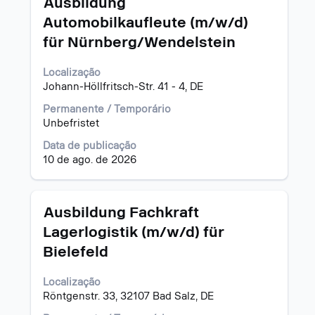
Ausbildung
informações
a
Automobilkaufleute (m/w/d)
dela.
vaga
für Nürnberg/Wendelstein
com
a
barra
Localização
de
Johann-Höllfritsch-Str. 41 - 4, DE
espaço
Permanente / Temporário
pressionada
Unbefristet
para
visualizar
Data de publicação
todas
10 de ago. de 2026
as
informações
dela.
Título
Selecione
Ausbildung Fachkraft
a
Lagerlogistik (m/w/d) für
vaga
Bielefeld
com
a
barra
Localização
de
Röntgenstr. 33, 32107 Bad Salz, DE
espaço