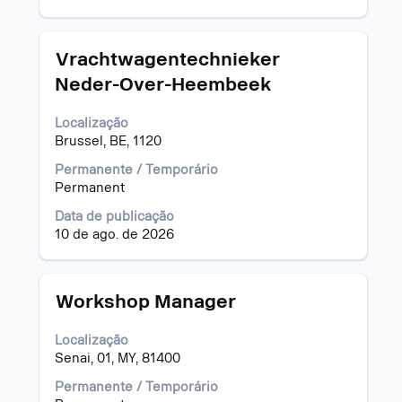
todas
as
informações
Título
Selecione
Vrachtwagentechnieker
dela.
a
Neder-Over-Heembeek
vaga
com
Localização
a
Brussel, BE, 1120
barra
de
Permanente / Temporário
espaço
Permanent
pressionada
para
Data de publicação
visualizar
10 de ago. de 2026
todas
as
informações
Título
Selecione
Workshop Manager
dela.
a
vaga
Localização
com
Senai, 01, MY, 81400
a
barra
Permanente / Temporário