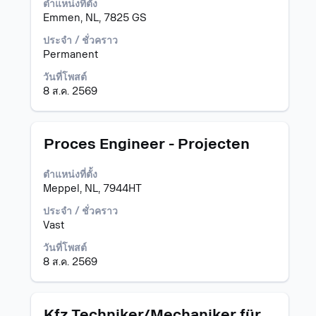
ตำแหน่งที่ตั้ง
Space
Emmen, NL, 7825 GS
Bar
เพื่อ
ประจำ / ชั่วคราว
ดู
Permanent
เนื้อหา
วันที่โพสต์
แบบ
8 ส.ค. 2569
เต็ม
ของ
ข้อมูล
งาน
ตำแหน่ง
เลือก
Proces Engineer - Projecten
โดย
ใช้
ตำแหน่งที่ตั้ง
Space
Meppel, NL, 7944HT
Bar
เพื่อ
ประจำ / ชั่วคราว
ดู
Vast
เนื้อหา
วันที่โพสต์
แบบ
8 ส.ค. 2569
เต็ม
ของ
ข้อมูล
งาน
ตำแหน่ง
เลือก
Kfz Techniker/Mechaniker für