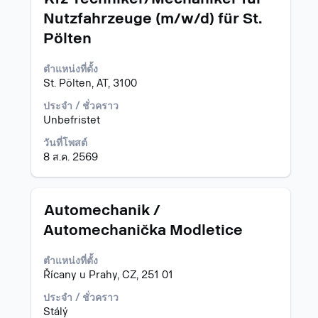
โดย
Nutzfahrzeuge (m/w/d) für St.
ใช้
Pölten
Space
Bar
เพื่อ
ตำแหน่งที่ตั้ง
ดู
St. Pölten, AT, 3100
เนื้อหา
ประจำ / ชั่วคราว
แบบ
Unbefristet
เต็ม
ของ
วันที่โพสต์
ข้อมูล
8 ส.ค. 2569
งาน
ตำแหน่ง
เลือก
Automechanik /
โดย
Automechanička Modletice
ใช้
Space
ตำแหน่งที่ตั้ง
Bar
Řícany u Prahy, CZ, 251 01
เพื่อ
ดู
ประจำ / ชั่วคราว
เนื้อหา
Stálý