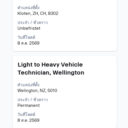
ใช้
ตำแหน่งที่ตั้ง
Space
Kloten, ZH, CH, 8302
Bar
เพื่อ
ประจำ / ชั่วคราว
ดู
Unbefristet
เนื้อหา
วันที่โพสต์
แบบ
8 ส.ค. 2569
เต็ม
ของ
ข้อมูล
งาน
ตำแหน่ง
เลือก
Light to Heavy Vehicle
โดย
Technician, Wellington
ใช้
Space
ตำแหน่งที่ตั้ง
Bar
Welington, NZ, 5010
เพื่อ
ดู
ประจำ / ชั่วคราว
เนื้อหา
Permanent
แบบ
เต็ม
วันที่โพสต์
ของ
8 ส.ค. 2569
ข้อมูล