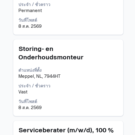
เพื่อ
เพื่อ
ประจำ / ชั่วคราว
ไป
ดู
Permanent
ยัง
เนื้อหา
วันที่โพสต์
รายการ
แบบ
8 ส.ค. 2569
งาน
เต็ม
เลือก
ของ
เพื่อ
ข้อมูล
ดู
งาน
ตำแหน่ง
เลือก
Storing- en
ราย
โดย
Onderhoudsmonteur
ละเอียด
ใช้
ทั้งหมด
Space
ของ
ตำแหน่งที่ตั้ง
Bar
งาน
Meppel, NL, 7944HT
เพื่อ
นั้น
ดู
ประจำ / ชั่วคราว
เนื้อหา
Vast
แบบ
เต็ม
วันที่โพสต์
ของ
8 ส.ค. 2569
ข้อมูล
งาน
ตำแหน่ง
เลือก
Serviceberater (m/w/d), 100 %
โดย