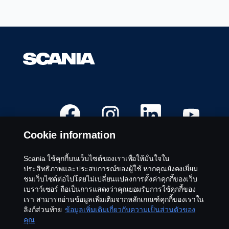
เ
เ
เ
เ
ปิ
ปิ
ปิ
ปิ
ด
ด
ด
ด
ใ
ใ
ใ
ใ
Cookie information
น
น
น
น
แ
แ
แ
แ
ท็
ท็
ท็
ท็
บ
บ
บ
บ
Scania ใช้คุกกี้บนเว็บไซต์ของเราเพื่อให้มั่นใจใน
ใ
ใ
ใ
ใ
ตำแหน่งงานที่ว่าง
ประสิทธิภาพและประสบการณ์ของผู้ใช้ หากคุณยังคงเยี่ยม
ห
ห
ห
ห
ม่
ม่
ม่
ม่
ชมเว็บไซต์ต่อไปโดยไม่เปลี่ยนแปลงการตั้งค่าคุกกี้ของเว็บ
สถานที่ของตำแหน่งงาน
เบราว์เซอร์ ถือเป็นการแสดงว่าคุณยอมรับการใช้คุกกี้ของ
ติดต่อเรา
เรา สามารถอ่านข้อมูลเพิ่มเติมจากหลักเกณฑ์คุกกี้ของเราใน
เกี่ยวกับ Scania
ลิงก์ส่วนท้าย
ข้อมูลเพิ่มเติมเกี่ยวกับความเป็นส่วนตัวของ
คุณ