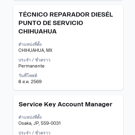
งาน
ตำแหน่ง
เลือก
TÉCNICO REPARADOR DIESÉL
โดย
PUNTO DE SERVICIO
ใช้
CHIHUAHUA
Space
Bar
เพื่อ
ตำแหน่งที่ตั้ง
ดู
CHIHUAHUA, MX
เนื้อหา
ประจำ / ชั่วคราว
แบบ
Permanente
เต็ม
ของ
วันที่โพสต์
ข้อมูล
8 ส.ค. 2569
งาน
ตำแหน่ง
เลือก
Service Key Account Manager
โดย
ใช้
ตำแหน่งที่ตั้ง
Space
Osaka, JP, 559-0031
Bar
เพื่อ
ประจำ / ชั่วคราว