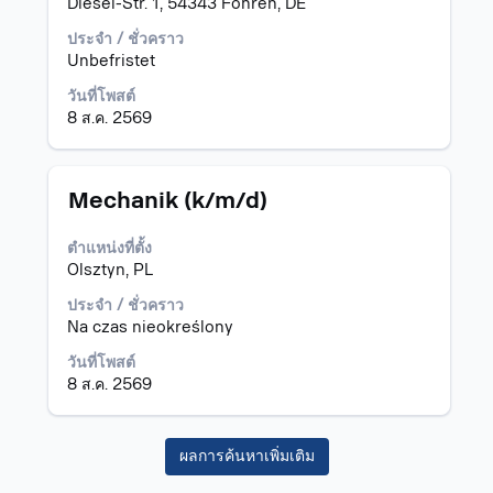
Diesel-Str. 1, 54343 Föhren, DE
เพื่อ
ดู
ประจำ / ชั่วคราว
เนื้อหา
Unbefristet
แบบ
เต็ม
วันที่โพสต์
ของ
8 ส.ค. 2569
ข้อมูล
งาน
ตำแหน่ง
เลือก
Mechanik (k/m/d)
โดย
ใช้
ตำแหน่งที่ตั้ง
Space
Olsztyn, PL
Bar
เพื่อ
ประจำ / ชั่วคราว
ดู
Na czas nieokreślony
เนื้อหา
วันที่โพสต์
แบบ
8 ส.ค. 2569
เต็ม
ของ
ข้อมูล
ผลการค้นหาเพิ่มเติม
งาน