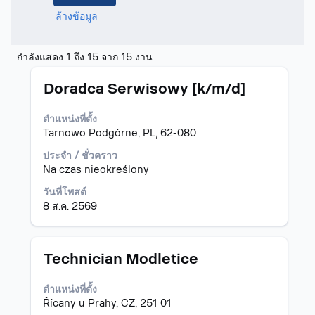
ล้างข้อมูล
ผล
กำลังแสดง 1 ถึง 15 จาก 15 งาน
การ
ตำแหน่ง
เลือก
ค้นหา
Doradca Serwisowy [k/m/d]
โดย
สำหรับ
ใช้
"เอ
ตำแหน่งที่ตั้ง
Space
ส
Tarnowo Podgórne, PL, 62-080
Bar
โต
เพื่อ
เนีย".
ประจำ / ชั่วคราว
ดู
กำลัง
Na czas nieokreślony
เนื้อหา
แสดง
วันที่โพสต์
แบบ
1
8 ส.ค. 2569
เต็ม
ถึง
ของ
15
ข้อมูล
จาก
งาน
15
ตำแหน่ง
เลือก
Technician Modletice
งาน
โดย
ใช้
ใช้
ตำแหน่งที่ตั้ง
ปุ่ม
Space
Řícany u Prahy, CZ, 251 01
Tab
Bar