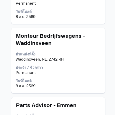
ดู
Permanent
เนื้อหา
วันที่โพสต์
แบบ
8 ส.ค. 2569
เต็ม
ของ
ข้อมูล
งาน
ตำแหน่ง
เลือก
Monteur Bedrijfswagens -
โดย
Waddinxveen
ใช้
Space
ตำแหน่งที่ตั้ง
Bar
Waddinxveen, NL, 2742 RH
เพื่อ
ดู
ประจำ / ชั่วคราว
เนื้อหา
Permanent
แบบ
เต็ม
วันที่โพสต์
ของ
8 ส.ค. 2569
ข้อมูล
งาน
ตำแหน่ง
เลือก
Parts Advisor - Emmen
โดย
ใช้