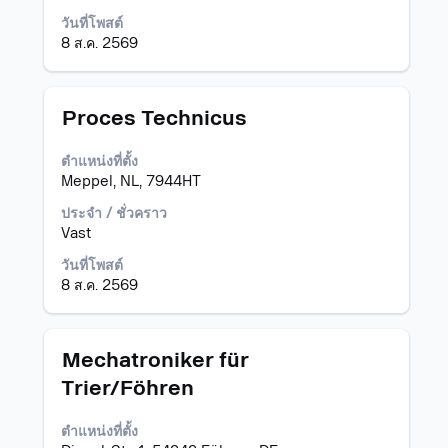
แบบ
เต็ม
วันที่โพสต์
ของ
8 ส.ค. 2569
ข้อมูล
งาน
ตำแหน่ง
เลือก
Proces Technicus
โดย
ใช้
ตำแหน่งที่ตั้ง
Space
Meppel, NL, 7944HT
Bar
เพื่อ
ประจำ / ชั่วคราว
ดู
Vast
เนื้อหา
วันที่โพสต์
แบบ
8 ส.ค. 2569
เต็ม
ของ
ข้อมูล
งาน
ตำแหน่ง
เลือก
Mechatroniker für
โดย
Trier/Föhren
ใช้
Space
ตำแหน่งที่ตั้ง
Bar