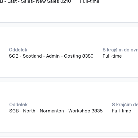
B - East - Sales- New Sales 0210
Full-time
Oddelek
S krajšim delov
SGB - Scotland - Admin - Costing 8380
Full-time
Oddelek
S krajšim d
SGB - North - Normanton - Workshop 3835
Full-time