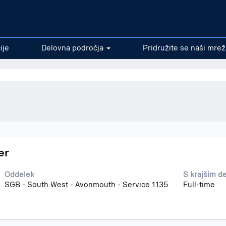
ljestvo".
ije
Delovna področja
Pridružite se naši mrež
er
Oddelek
S krajšim d
SGB - South West - Avonmouth - Service 1135
Full-time