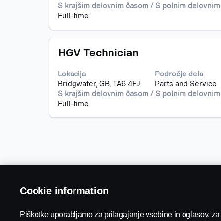
vidite
S krajšim delovnim časom / S polnim delovni
celotno
Full-time
vsebino
podatkov
o
Naziv
Izberite
delovnem
HGV Technician
s
mestu.
preslednico,
Lokacija
Področje dela
da
Bridgwater, GB, TA6 4FJ
Parts and Service
vidite
S krajšim delovnim časom / S polnim delovni
celotno
Full-time
vsebino
podatkov
o
delovnem
mestu.
Cookie information
Piškotke uporabljamo za prilagajanje vsebine in oglasov, za 