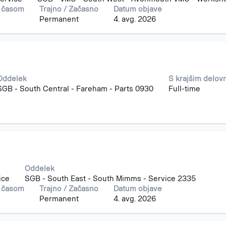
m časom
Trajno / Začasno
Datum objave
Permanent
4. avg. 2026
Oddelek
S krajšim delov
SGB - South Central - Fareham - Parts 0930
Full-time
Oddelek
ice
SGB - South East - South Mimms - Service 2335
m časom
Trajno / Začasno
Datum objave
Permanent
4. avg. 2026