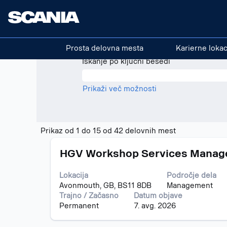
(trenutna
Domov
|
pri Scania
stran)
Rezultati iskanja za
"Združeno kra
Prosta delovna mesta
Karierne lokac
Iskanje po ključni besedi
Prikaži več možnosti
Rezultati
Prikaz od 1 do 15 od 42 delovnih mest
iskanja
Naziv
Izberite
za
HGV Workshop Services Manag
s
"Združeno
preslednico,
kraljestvo".
Lokacija
Področje dela
da
Prikaz
Avonmouth, GB, BS11 8DB
Management
vidite
od
Trajno / Začasno
Datum objave
celotno
1
Permanent
7. avg. 2026
vsebino
do
podatkov
15