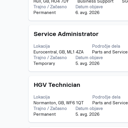
Hull, GB, HU4 7DY
Business Support
SG
vidite
Trajno / Začasno
Datum objave
celotno
Permanent
6. avg. 2026
vsebino
podatkov
o
Naziv
Izberite
delovnem
Service Administrator
s
mestu.
preslednico,
Lokacija
Področje dela
da
Eurocentral, GB, ML1 4ZA
Parts and Service
vidite
Trajno / Začasno
Datum objave
celotno
Temporary
5. avg. 2026
vsebino
podatkov
o
Naziv
Izberite
delovnem
HGV Technician
s
mestu.
preslednico,
Lokacija
Področje dela
da
Normanton, GB, WF6 1QT
Parts and Service
vidite
Trajno / Začasno
Datum objave
celotno
Permanent
5. avg. 2026
vsebino
podatkov