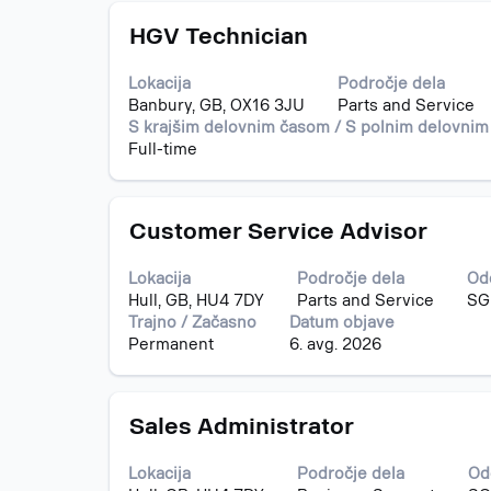
o
od
Naziv
Izberite
delovnem
HGV Technician
42
s
mestu.
delovnih
preslednico,
mest
Lokacija
Področje dela
da
Uporabite
Banbury, GB, OX16 3JU
Parts and Service
vidite
tabulatorko
S krajšim delovnim časom / S polnim delovni
celotno
za
Full-time
vsebino
krmarjenje
podatkov
do
o
seznama
Naziv
Izberite
delovnem
Customer Service Advisor
delovnih
s
mestu.
mest.
preslednico,
Izberite
Lokacija
Področje dela
Od
da
pregled
Hull, GB, HU4 7DY
Parts and Service
SGB
vidite
vseh
Trajno / Začasno
Datum objave
celotno
podrobnosti
Permanent
6. avg. 2026
vsebino
delovnega
podatkov
mesta.
o
Naziv
Izberite
delovnem
Sales Administrator
s
mestu.
preslednico,
Lokacija
Področje dela
Od
da