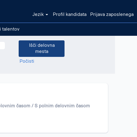
Jezik
Profil kandidata
Prijava zaposlenega
i talentov
Počisti
elovnim časom / S polnim delovnim časom