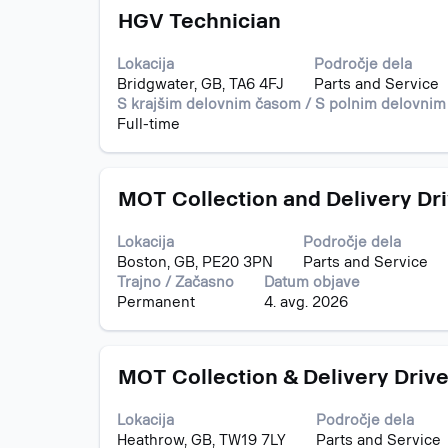
Naziv
Izberite
delovnem
HGV Technician
s
mestu.
preslednico,
Lokacija
Področje dela
da
Bridgwater, GB, TA6 4FJ
Parts and Service
vidite
S krajšim delovnim časom / S polnim delovni
celotno
Full-time
vsebino
podatkov
o
Naziv
Izberite
delovnem
MOT Collection and Delivery Dr
s
mestu.
preslednico,
Lokacija
Področje dela
da
Boston, GB, PE20 3PN
Parts and Service
vidite
Trajno / Začasno
Datum objave
celotno
Permanent
4. avg. 2026
vsebino
podatkov
o
Naziv
Izberite
delovnem
MOT Collection & Delivery Drive
s
mestu.
preslednico,
Lokacija
Področje dela
da
Heathrow, GB, TW19 7LY
Parts and Service