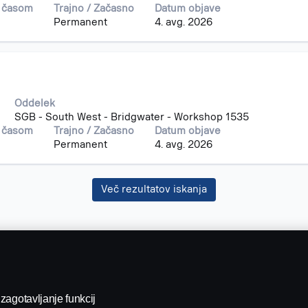
m časom
Trajno / Začasno
Datum objave
Permanent
4. avg. 2026
Oddelek
SGB - South West - Bridgwater - Workshop 1535
m časom
Trajno / Začasno
Datum objave
Permanent
4. avg. 2026
Več rezultatov iskanja
zagotavljanje funkcij