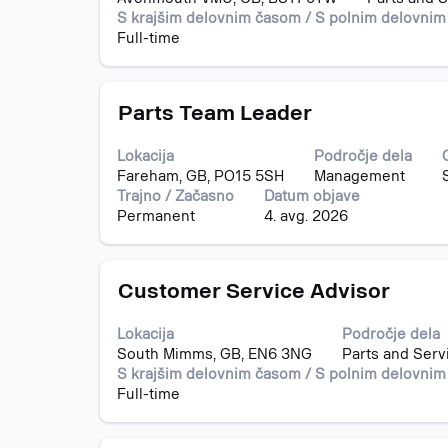
vidite
S krajšim delovnim časom / S polnim delovni
celotno
Full-time
vsebino
podatkov
o
Naziv
Izberite
delovnem
Parts Team Leader
s
mestu.
preslednico,
Lokacija
Področje dela
da
Fareham, GB, PO15 5SH
Management
vidite
Trajno / Začasno
Datum objave
celotno
Permanent
4. avg. 2026
vsebino
podatkov
o
Naziv
Izberite
delovnem
Customer Service Advisor
s
mestu.
preslednico,
Lokacija
Področje dela
da
South Mimms, GB, EN6 3NG
Parts and Serv
vidite
S krajšim delovnim časom / S polnim delovni
celotno
Full-time
vsebino
podatkov
o