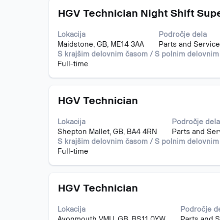
o
Naziv
Izberite
delovnem
HGV Technician Night Shift Sup
s
mestu.
preslednico,
Lokacija
Področje dela
da
Maidstone, GB, ME14 3AA
Parts and Service
vidite
S krajšim delovnim časom / S polnim delovni
celotno
Full-time
vsebino
podatkov
o
Naziv
Izberite
delovnem
HGV Technician
s
mestu.
preslednico,
Lokacija
Področje dela
da
Shepton Mallet, GB, BA4 4RN
Parts and Ser
vidite
S krajšim delovnim časom / S polnim delovni
celotno
Full-time
vsebino
podatkov
o
Naziv
Izberite
delovnem
HGV Technician
s
mestu.
preslednico,
Lokacija
Področje d
da
Avonmouth VMU, GB, BS11 0YW
Parts and S