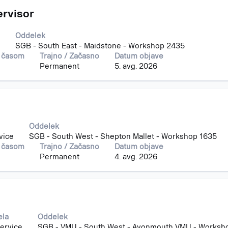
ervisor
Oddelek
SGB - South East - Maidstone - Workshop 2435
m časom
Trajno / Začasno
Datum objave
Permanent
5. avg. 2026
Oddelek
vice
SGB - South West - Shepton Mallet - Workshop 1635
m časom
Trajno / Začasno
Datum objave
Permanent
4. avg. 2026
ela
Oddelek
ervice
SGB - VMU - South West - Avonmouth VMU - Worksh