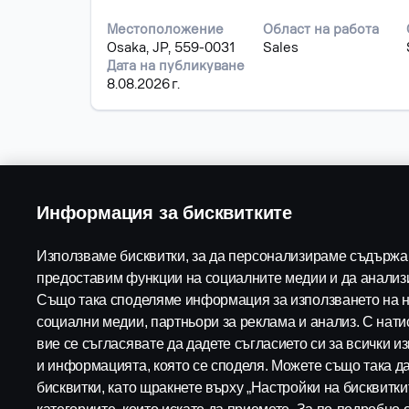
с
на
бутона
информацията
Местоположение
Област на работа
за
за
Osaka, JP, 559-0031
Sales
интервал,
задание.
Дата на публикуване
за
8.08.2026 г.
да
прегледате
пълното
съдържание
на
информацията
за
Информация за бисквитките
задание.
Използваме бисквитки, за да персонализираме съдържан
предоставим функции на социалните медии и да анализ
Също така споделяме информация за използването на н
социални медии, партньори за реклама и анализ. С нати
вие се съгласявате да дадете съгласието си за всички и
Свободни позиции
Правна информац
и информацията, която се споделя. Можете също така д
Декларация за
Локации за кариера
поверителност
бисквитки, като щракнете върху „Настройки на бисквитки
Свържете се с нас
Бисквитки