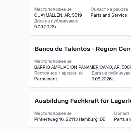
с
пълното
бутона
съдържание
Местоположение
Област на работа
за
на
GUAYMALLEN, AR, 5519
Parts and Service
интервал,
информацията
Дата на публикуване
за
за
9.08.2026 г.
да
задание.
прегледате
пълното
Позиция
Изберете
съдържание
Banco de Talentos - Región Cent
с
на
бутона
информацията
Местоположение
за
за
BARRIO AMPLIACION PANAMERICANO, AR, 500
интервал,
задание.
Постоянен / временно
Дата на публикув
за
Permanent
9.08.2026 г.
да
прегледате
пълното
Позиция
Изберете
съдържание
Ausbildung Fachkraft für Lager
с
на
бутона
информацията
Местоположение
Област 
за
за
Pinkertweg 16, 22113 Hamburg, DE
Parts a
интервал,
задание.
за