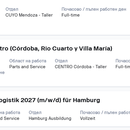
Отдел
Почасово / пълен работен ден
CUYO Mendoza - Taller
Full-time
ro (Córdoba, Rio Cuarto y Villa María)
Област на работа
Отдел
Почасо
1
Parts and Service
CENTRO Córdoba - Taller
Full-ti
ане
logistik 2027 (m/w/d) für Hamburg
на работа
Отдел
Почасово / пълен рабо
nd Service
Hamburg Ausbildung
Vollzeit