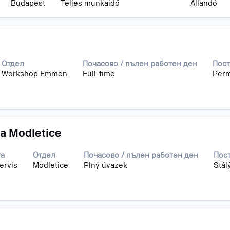
Budapest
Teljes munkaidő
Állandó
Отдел
Почасово / пълен работен ден
Пост
Workshop Emmen
Full-time
Per
a Modletice
та
Отдел
Почасово / пълен работен ден
Пос
ervis
Modletice
Plný úvazek
Stál