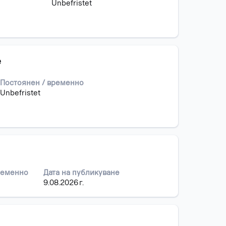
Unbefristet
e
Постоянен / временно
Unbefristet
ременно
Дата на публикуване
9.08.2026 г.