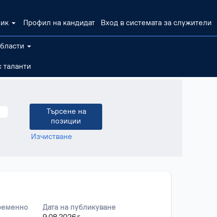
зик
Профил на кандидат
Вход в системата за служители
области
 таланти
Изчистване
ременно
Дата на публикуване