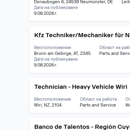
за
Donaubogen 6, 24539 Neumünster, DE
Lei
интервал,
задание.
заданиет
Дата на публикуване
за
9.08.2026 г.
да
прегледате
пълното
Позиция
Изберете
съдържание
Kfz Techniker/Mechaniker für N
с
на
бутона
информацията
Местоположение
Област на раб
за
за
Brunn am Gebirge, AT, 2345
Parts and Serv
интервал,
задание.
Дата на публикуване
за
9.08.2026 г.
да
прегледате
пълното
Позиция
Изберете
съдържание
Technician - Heavy Vehicle Wiri
с
на
бутона
информацията
Местоположение
Област на работа
О
за
за
Wiri, NZ, 2104
Parts and Service
W
интервал,
задание.
за
да
Позиция
Изберете
прегледате
Banco de Talentos - Región Cuy