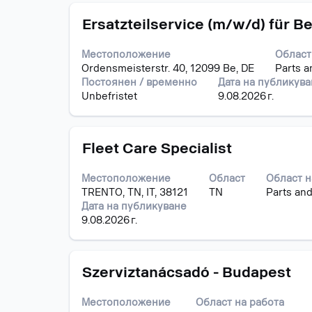
да
Позиция
Изберете
прегледате
Ersatzteilservice (m/w/d) für B
с
пълното
бутона
съдържание
Местоположение
Област
за
на
Ordensmeisterstr. 40, 12099 Be, DE
Parts a
интервал,
информацията
Постоянен / временно
Дата на публикув
за
за
Unbefristet
9.08.2026 г.
да
задание.
прегледате
пълното
Позиция
Изберете
съдържание
Fleet Care Specialist
с
на
бутона
информацията
Местоположение
Област
Област н
за
за
TRENTO, TN, IT, 38121
TN
Parts and
интервал,
задание.
Дата на публикуване
за
9.08.2026 г.
да
прегледате
пълното
Позиция
Изберете
съдържание
Szerviztanácsadó - Budapest
с
на
бутона
информацията
Местоположение
Област на работа
за
за