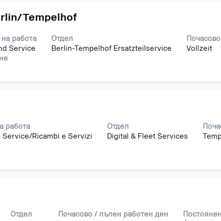
erlin/Tempelhof
 на работа
Отдел
Почасово
nd Service
Berlin-Tempelhof Ersatzteilservice
Vollzeit
ане
а работа
Отдел
Поча
 Service/Ricambi e Servizi
Digital & Fleet Services
Temp
Отдел
Почасово / пълен работен ден
Постоянен