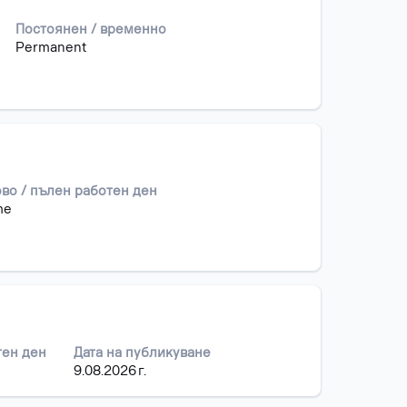
Постоянен / временно
Permanent
во / пълен работен ден
me
тен ден
Дата на публикуване
9.08.2026 г.