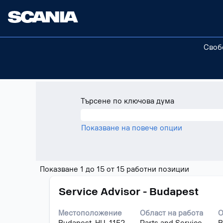
(настояща
Начало
|
в Scania
страница)
Резултати от търсене за
"Гана
Своб
Понастоящем няма свободни позици
Последните 15 позиции, публикуван
Търсене по ключова дума
Показване на повече опции
Резултат
Показване 1 до 15 от 15 работни позиции
от
Позиция
Изберете
търсене
Service Advisor - Budapest
с
за
бутона
"Гана".
Местоположение
Област на работа
О
за
Показван