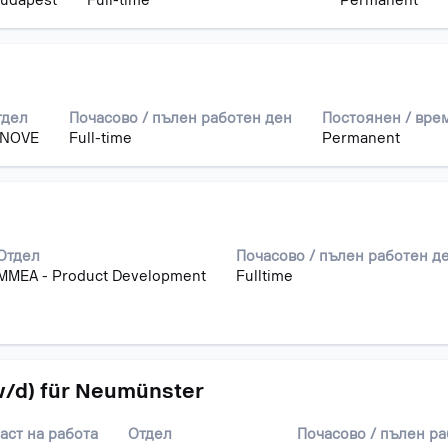
udapest
Full-time
Permanent
тдел
Почасово / пълен работен ден
Постоянен / вре
INOVE
Full-time
Permanent
айте
те
Отдел
Почасово / пълен работен д
MMEA - Product Development
Fulltime
е
w/d) für Neumünster
и
аст на работа
Отдел
Почасово / пълен р