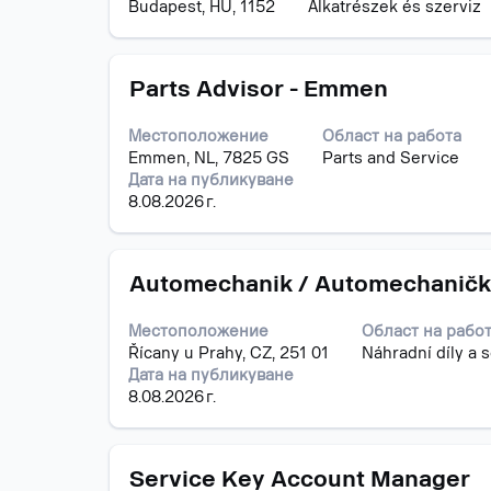
Budapest, HU, 1152
Alkatrészek és szerviz
интервал,
задание.
за
да
Позиция
Изберете
прегледате
Parts Advisor - Emmen
с
пълното
бутона
съдържание
Местоположение
Област на работа
за
на
Emmen, NL, 7825 GS
Parts and Service
интервал,
информацията
Дата на публикуване
за
за
8.08.2026 г.
да
задание.
прегледате
пълното
Позиция
Изберете
съдържание
Automechanik / Automechaničk
с
на
бутона
информацията
Местоположение
Област на рабо
за
за
Řícany u Prahy, CZ, 251 01
Náhradní díly a s
интервал,
задание.
Дата на публикуване
за
8.08.2026 г.
да
прегледате
пълното
Позиция
Изберете
съдържание
Service Key Account Manager