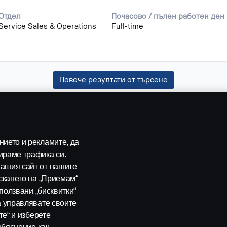
Отдел
Почасово / пълен работен ден
Service Sales & Operations
Full-time
Повече резултати от търсене
ието и рекламите, да
ираме трафика си.
ашия сайт от нашите
скането на „Приемам“
зползвани „бисквитки“
ия
а управлявате своите
те“ и изберете