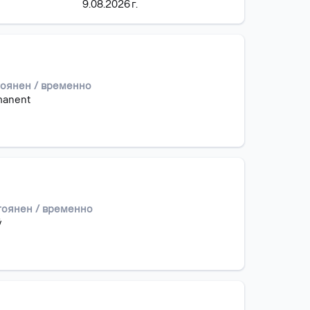
9.08.2026 г.
оянен / временно
manent
тоянен / временно
ý