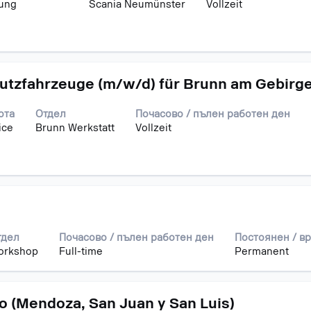
tung
Scania Neumünster
Vollzeit
о.
utzfahrzeuge (m/w/d) für Brunn am Gebirg
ота
Отдел
Почасово / пълен работен ден
ice
Brunn Werkstatt
Vollzeit
тдел
Почасово / пълен работен ден
Постоянен / в
orkshop
Full-time
Permanent
o (Mendoza, San Juan y San Luis)