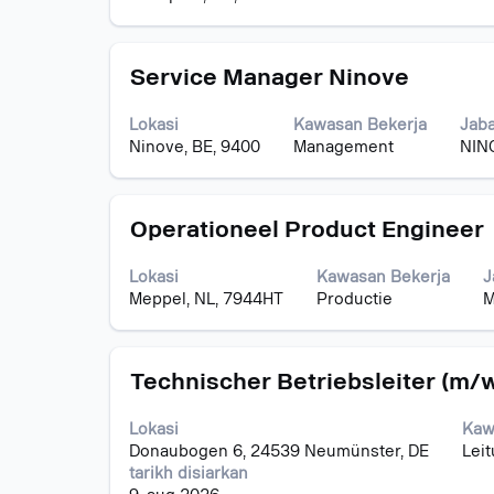
untuk
hingga
melihat
15
kandungan
daripada
Jawatan
Pilih
penuh
Service Manager Ninove
15
dengan
bagi
Kerja
bar
maklumat
Gunakan
Lokasi
Kawasan Bekerja
Jab
ruang
kerja.
kekunci
Ninove, BE, 9400
Management
NIN
untuk
Tab
melihat
untuk
kandungan
menaviga
Jawatan
Pilih
penuh
Operationeel Product Engineer
Senarai
dengan
bagi
Kerja.
bar
maklumat
Pilih
Lokasi
Kawasan Bekerja
J
ruang
kerja.
untuk
Meppel, NL, 7944HT
Productie
M
untuk
melihat
melihat
butiran
kandungan
penuh
Jawatan
Pilih
penuh
Technischer Betriebsleiter (m/
kerja.
dengan
bagi
bar
maklumat
Lokasi
Kaw
ruang
kerja.
Donaubogen 6, 24539 Neumünster, DE
Lei
untuk
tarikh disiarkan
melihat