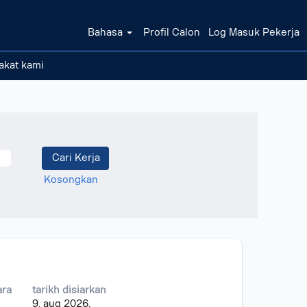
Bahasa
Profil Calon
Log Masuk Pekerja
akat kami
Kosongkan
ara
tarikh disiarkan
9. aug 2026.