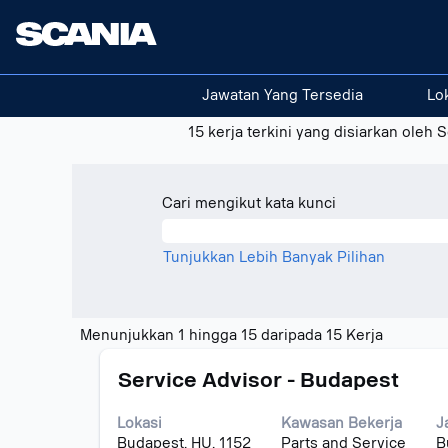
(halaman
Halaman utama
|
di Scania
semasa)
Hasil carian untuk
"Ghana".
Jawatan Yang Tersedia
Lo
Pada masa ini tiada jawatan sedia a
15 kerja terkini yang disiarkan oleh
Cari mengikut kata kunci
Tunjukkan Lebih Banyak Pilihan
Hasil
Menunjukkan 1 hingga 15 daripada 15 Kerja
carian
Jawatan
Pilih
untuk
Service Advisor - Budapest
dengan
"Ghana".
bar
Menunju
Lokasi
Kawasan Bekerja
J
ruang
1
Budapest, HU, 1152
Parts and Service
B