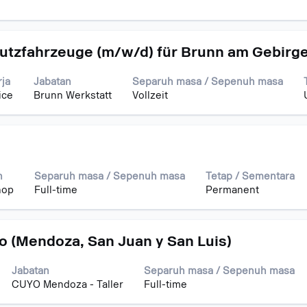
utzfahrzeuge (m/w/d) für Brunn am Gebirg
ja
Jabatan
Separuh masa / Sepenuh masa
ice
Brunn Werkstatt
Vollzeit
n
Separuh masa / Sepenuh masa
Tetap / Sementara
hop
Full-time
Permanent
o (Mendoza, San Juan y San Luis)
Jabatan
Separuh masa / Sepenuh masa
CUYO Mendoza - Taller
Full-time