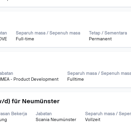
atan
Separuh masa / Sepenuh masa
Tetap / Sementara
OVE
Full-time
Permanent
si
abatan
Separuh masa / Sepenuh mas
MEA - Product Development
Fulltime
w/d) für Neumünster
asan Bekerja
Jabatan
Separuh masa / Sepe
tung
Scania Neumünster
Vollzeit