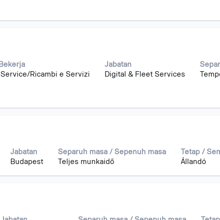
Bekerja
Jabatan
Separ
 Service/Ricambi e Servizi
Digital & Fleet Services
Temp
Jabatan
Separuh masa / Sepenuh masa
Tetap / Se
Budapest
Teljes munkaidő
Állandó
Jabatan
Separuh masa / Sepenuh masa
Tetap