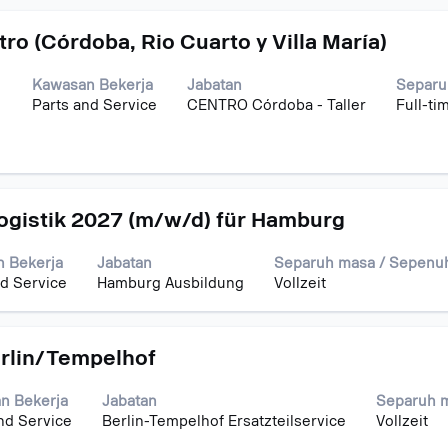
ro (Córdoba, Rio Cuarto y Villa María)
Kawasan Bekerja
Jabatan
Separu
1
Parts and Service
CENTRO Córdoba - Taller
Full-ti
logistik 2027 (m/w/d) für Hamburg
 Bekerja
Jabatan
Separuh masa / Sepenu
nd Service
Hamburg Ausbildung
Vollzeit
erlin/Tempelhof
n Bekerja
Jabatan
Separuh 
nd Service
Berlin-Tempelhof Ersatzteilservice
Vollzeit