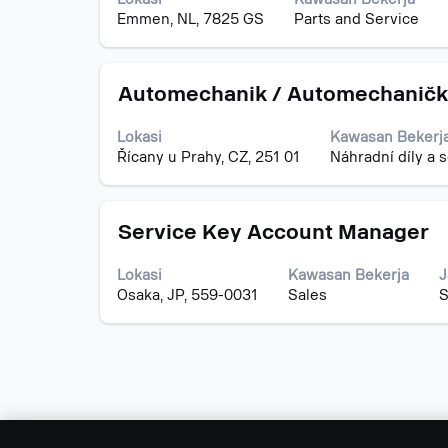
ruang
kerja.
Emmen, NL, 7825 GS
Parts and Service
untuk
melihat
kandungan
Jawatan
Pilih
penuh
Automechanik / Automechaničk
dengan
bagi
bar
maklumat
Lokasi
Kawasan Bekerj
ruang
kerja.
Řícany u Prahy, CZ, 251 01
Náhradní díly a s
untuk
melihat
kandungan
Jawatan
Pilih
penuh
Service Key Account Manager
dengan
bagi
bar
maklumat
Lokasi
Kawasan Bekerja
J
ruang
kerja.
Osaka, JP, 559-0031
Sales
S
untuk
melihat
kandungan
penuh
bagi
maklumat
kerja.