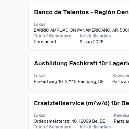
kandungan
Jawatan
Pilih
penuh
Banco de Talentos - Región Cent
dengan
bagi
bar
maklumat
Lokasi
ruang
kerja.
BARRIO AMPLIACION PANAMERICANO, AR, 500
untuk
Tetap / Sementara
tarikh disiarkan
melihat
Permanent
9. aug 2026.
kandungan
penuh
bagi
Jawatan
Pilih
maklumat
Ausbildung Fachkraft für Lager
dengan
kerja.
bar
Lokasi
Kawasan
ruang
Pinkertweg 16, 22113 Hamburg, DE
Parts a
untuk
melihat
kandungan
Jawatan
Pilih
penuh
Ersatzteilservice (m/w/d) für B
dengan
bagi
bar
maklumat
Lokasi
Kawasa
ruang
kerja.
Ordensmeisterstr. 40, 12099 Be, DE
Parts a
untuk
Tetap / Sementara
tarikh disiarkan