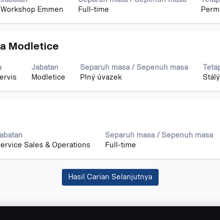
Workshop Emmen
Full-time
Perm
a Modletice
a
Jabatan
Separuh masa / Sepenuh masa
Teta
ervis
Modletice
Plný úvazek
Stálý
abatan
Separuh masa / Sepenuh masa
ervice Sales & Operations
Full-time
Hasil Carian Selanjutnya