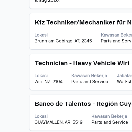
9. aug 2026.
kandungan
penuh
bagi
Jawatan
Pilih
maklumat
Kfz Techniker/Mechaniker für N
dengan
kerja.
bar
Lokasi
Kawasan Beker
ruang
Brunn am Gebirge, AT, 2345
Parts and Serv
untuk
melihat
kandungan
Jawatan
Pilih
penuh
Technician - Heavy Vehicle Wiri
dengan
bagi
bar
maklumat
Lokasi
Kawasan Bekerja
Jabata
ruang
kerja.
Wiri, NZ, 2104
Parts and Service
Works
untuk
melihat
kandungan
Jawatan
Pilih
penuh
Banco de Talentos - Región Cuy
dengan
bagi
bar
maklumat
Lokasi
Kawasan Bekerja
ruang
kerja.
GUAYMALLEN, AR, 5519
Parts and Service
untuk
melihat