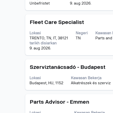
melihat
Unbefristet
9. aug 2026.
kandungan
penuh
bagi
Jawatan
Pilih
maklumat
Fleet Care Specialist
dengan
kerja.
bar
Lokasi
Negeri
Kawasan 
ruang
TRENTO, TN, IT, 38121
TN
Parts and
untuk
tarikh disiarkan
melihat
9. aug 2026.
kandungan
penuh
bagi
Jawatan
Pilih
maklumat
Szerviztanácsadó - Budapest
dengan
kerja.
bar
Lokasi
Kawasan Bekerja
ruang
Budapest, HU, 1152
Alkatrészek és szerviz
untuk
melihat
kandungan
Jawatan
Pilih
penuh
Parts Advisor - Emmen
dengan
bagi
bar
maklumat
Lokasi
Kawasan Bekerja