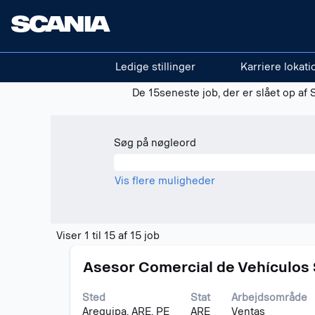
(aktuel
Start
|
i Scania
side)
Søgeresultater for
"Ghana".
Ledige stillinger
Karriere lokati
Der er i øjeblikket ingen ledige stilli
De 15seneste job, der er slået op af 
Søg på nøgleord
Vis flere muligheder
Søgeresultater
Viser 1 til 15 af 15 job
for
Stilling
Vælg
"Ghana".
Asesor Comercial de Vehículos
med
Viser
mellemrumstasten
1
Sted
Stat
Arbejdsområde
for
til
Arequipa, ARE, PE
ARE
Ventas