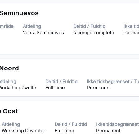
 Seminuevos
område
Afdeling
Deltid / Fuldtid
Ikke t
Venta Seminuevos
A tiempo completo
Perma
 Noord
Afdeling
Deltid / Fuldtid
Ikke tidsbegrænset / T
Workshop Zwolle
Full-time
Permanent
o Oost
Afdeling
Deltid / Fuldtid
Ikke tidsbegrænset
Workshop Deventer
Full-time
Permanent