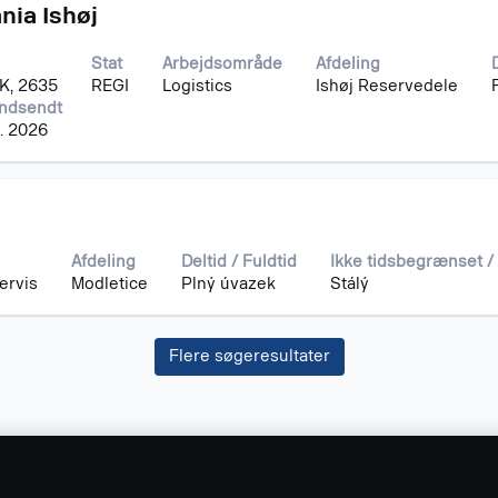
nia Ishøj
Stat
Arbejdsområde
Afdeling
DK, 2635
REGI
Logistics
Ishøj Reservedele
indsendt
g. 2026
Afdeling
Deltid / Fuldtid
Ikke tidsbegrænset 
ervis
Modletice
Plný úvazek
Stálý
Flere søgeresultater