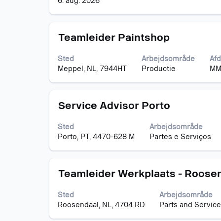
6. aug. 2026
det
fulde
indhold
Stilling
Vælg
af
Teamleider Paintshop
med
joboplysningerne.
mellemrumstasten
Sted
Arbejdsområde
Afd
for
Meppel, NL, 7944HT
Productie
MMP
at
se
det
Stilling
Vælg
fulde
Service Advisor Porto
med
indhold
mellemrumstasten
af
Sted
Arbejdsområde
for
joboplysningerne.
Porto, PT, 4470-628 M
Partes e Serviços
at
se
det
Stilling
Vælg
fulde
Teamleider Werkplaats - Roose
med
indhold
mellemrumstasten
af
Sted
Arbejdsområde
for
joboplysningerne.
Roosendaal, NL, 4704 RD
Parts and Service
at
se