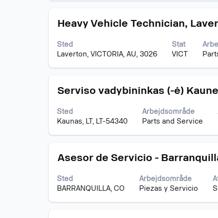
se
det
Stilling
Vælg
fulde
Heavy Vehicle Technician, Lave
med
indhold
mellemrumstasten
af
Sted
Stat
Arb
for
joboplysningerne.
Laverton, VICTORIA, AU, 3026
VICT
Part
at
se
det
Stilling
Vælg
fulde
Serviso vadybininkas (-ė) Kaun
med
indhold
mellemrumstasten
af
Sted
Arbejdsområde
for
joboplysningerne.
Kaunas, LT, LT-54340
Parts and Service
at
se
det
Stilling
Vælg
fulde
Asesor de Servicio - Barranquill
med
indhold
mellemrumstasten
af
Sted
Arbejdsområde
A
for
joboplysningerne.
BARRANQUILLA, CO
Piezas y Servicio
S
at
se
det