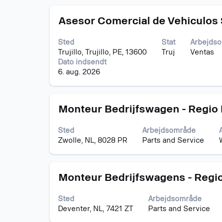
det
Stilling
Vælg
fulde
Asesor Comercial de Vehiculos
med
indhold
mellemrumstasten
af
Sted
Stat
Arbejds
for
joboplysningerne.
Trujillo, Trujillo, PE, 13600
Truj
Ventas
at
Dato indsendt
se
6. aug. 2026
det
fulde
indhold
Stilling
Vælg
af
Monteur Bedrijfswagen - Regio
med
joboplysningerne.
mellemrumstasten
Sted
Arbejdsområde
for
Zwolle, NL, 8028 PR
Parts and Service
at
se
det
Stilling
Vælg
fulde
Monteur Bedrijfswagens - Regi
med
indhold
mellemrumstasten
af
Sted
Arbejdsområde
for
joboplysningerne.
Deventer, NL, 7421 ZT
Parts and Service
at