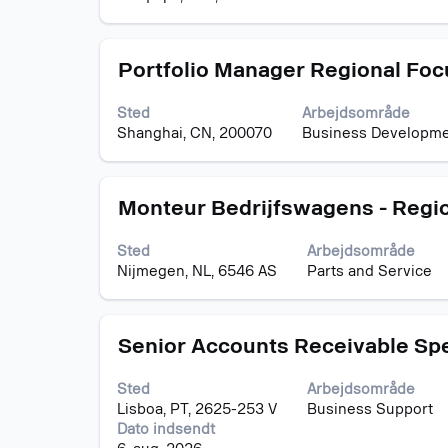
at
15
se
af
det
15
Stilling
Vælg
fulde
Portfolio Manager Regional Foc
job
med
indhold
Tryk
mellemrumstasten
af
på
Sted
Arbejdsområde
for
joboplysningerne.
tabulatortasten
Shanghai, CN, 200070
Business Developm
at
for
se
at
det
navigere
Stilling
Vælg
fulde
Monteur Bedrijfswagens - Regio
til
med
indhold
joblisten.
mellemrumstasten
af
Vælg
Sted
Arbejdsområde
for
joboplysningerne.
for
Nijmegen, NL, 6546 AS
Parts and Service
at
at
se
se
det
alle
Stilling
Vælg
fulde
Senior Accounts Receivable Spe
detaljer
med
indhold
for
mellemrumstasten
af
jobbet.
Sted
Arbejdsområde
for
joboplysningerne.
Lisboa, PT, 2625-253 V
Business Support
at
Dato indsendt
se