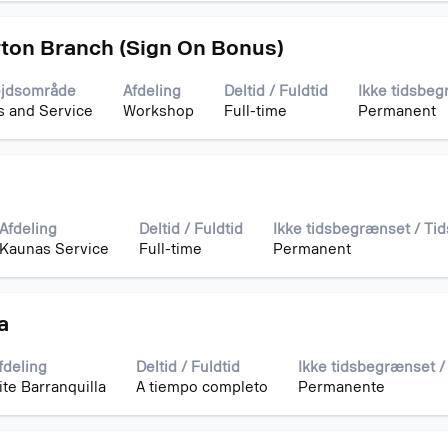
rton Branch (Sign On Bonus)
ejdsområde
Afdeling
Deltid / Fuldtid
Ikke tidsbe
s and Service
Workshop
Full-time
Permanent
e
Afdeling
Deltid / Fuldtid
Ikke tidsbegrænset / T
Kaunas Service
Full-time
Permanent
a
fdeling
Deltid / Fuldtid
Ikke tidsbegrænset 
ite Barranquilla
A tiempo completo
Permanente