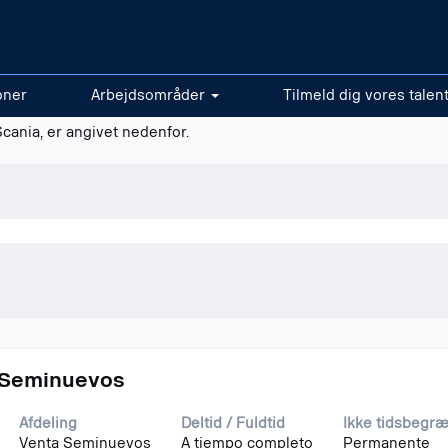
oner
Arbejdsområder
Tilmeld dig vores talen
nger, der matcher "
".
Ghana
Scania, er angivet nedenfor.
 Seminuevos
Afdeling
Deltid / Fuldtid
Ikke tidsbegr
Venta Seminuevos
A tiempo completo
Permanente