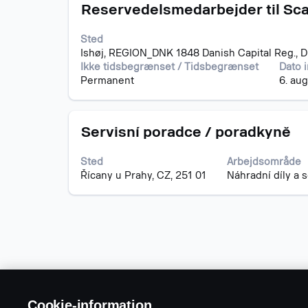
Stilling
Vælg
fulde
Reservedelsmedarbejder til Sca
med
indhold
mellemrumstasten
af
Sted
for
joboplysningerne.
Ishøj, REGION_DNK 1848 Danish Capital Reg., 
at
Ikke tidsbegrænset / Tidsbegrænset
Dato 
se
Permanent
6. au
det
fulde
indhold
Stilling
Vælg
af
Servisní poradce / poradkyně
med
joboplysningerne.
mellemrumstasten
Sted
Arbejdsområde
for
Řícany u Prahy, CZ, 251 01
Náhradní díly a s
at
se
det
fulde
indhold
af
joboplysningerne.
Cookie-information