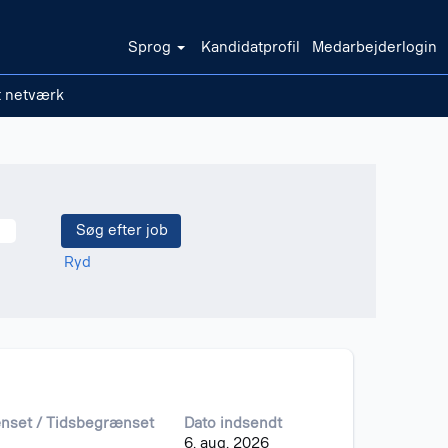
Sprog
Kandidatprofil
Medarbejderlogin
t netværk
Ryd
ænset / Tidsbegrænset
Dato indsendt
6. aug. 2026