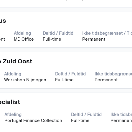
us
Afdeling
Deltid / Fuldtid
Ikke tidsbegrænset / T
ent
MD Office
Full-time
Permanent
 Zuid Oost
Afdeling
Deltid / Fuldtid
Ikke tidsbegræns
Workshop Nijmegen
Full-time
Permanent
cialist
Afdeling
Deltid / Fuldtid
Ikke tids
Portugal Finance Collection
Full-time
Permanen