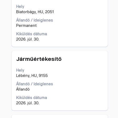
szóköz
Hely
billentyűvel
Biatorbágy, HU, 2051
az
állásinformáció
Állandó / Ideiglenes
teljes
Permanent
tartalmának
megtekintéséhez.
Kiküldés dátuma
2026. júl. 30.
Cím
Jelölje
Járműértékesítő
ki
a
Hely
szóköz
Lébény, HU, 9155
billentyűvel
az
Állandó / Ideiglenes
állásinformáció
Állandó
teljes
Kiküldés dátuma
tartalmának
2026. júl. 30.
megtekintéséhez.