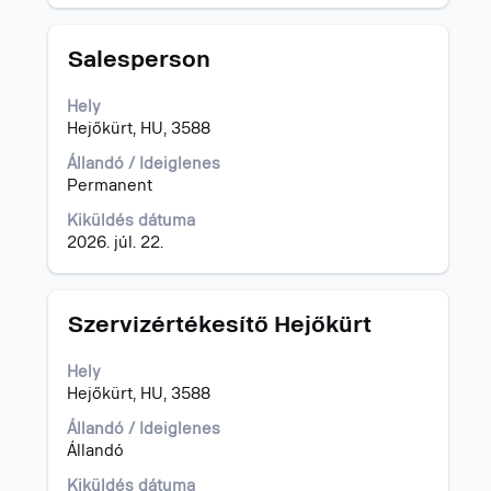
Cím
Jelölje
Salesperson
ki
a
Hely
szóköz
Hejőkürt, HU, 3588
billentyűvel
az
Állandó / Ideiglenes
állásinformáció
Permanent
teljes
Kiküldés dátuma
tartalmának
2026. júl. 22.
megtekintéséhez.
Cím
Jelölje
Szervizértékesítő Hejőkürt
ki
a
Hely
szóköz
Hejőkürt, HU, 3588
billentyűvel
az
Állandó / Ideiglenes
állásinformáció
Állandó
teljes
Kiküldés dátuma