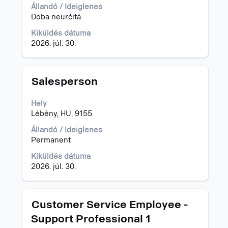
az
Állandó / Ideiglenes
állásinformáció
Doba neurčitá
teljes
Kiküldés dátuma
tartalmának
2026. júl. 30.
megtekintéséhez.
Cím
Jelölje
Salesperson
ki
a
Hely
szóköz
Lébény, HU, 9155
billentyűvel
az
Állandó / Ideiglenes
állásinformáció
Permanent
teljes
Kiküldés dátuma
tartalmának
2026. júl. 30.
megtekintéséhez.
Cím
Jelölje
Customer Service Employee -
ki
Support Professional 1
a