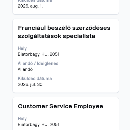
Kiküldés dátuma
tartalmának
2026. aug. 1.
megtekintéséhez.
Cím
Jelölje
Franciául beszélő szerződéses
ki
szolgáltatások specialista
a
szóköz
Hely
billentyűvel
Biatorbágy, HU, 2051
az
állásinformáció
Állandó / Ideiglenes
teljes
Állandó
tartalmának
megtekintéséhez.
Kiküldés dátuma
2026. júl. 30.
Cím
Jelölje
Customer Service Employee
ki
a
Hely
szóköz
Biatorbágy, HU, 2051
billentyűvel