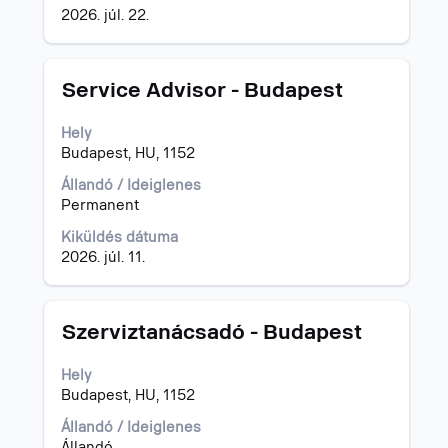
tartalmának
2026. júl. 22.
megtekintéséhez.
Cím
Jelölje
Service Advisor - Budapest
ki
a
Hely
szóköz
Budapest, HU, 1152
billentyűvel
az
Állandó / Ideiglenes
állásinformáció
Permanent
teljes
Kiküldés dátuma
tartalmának
2026. júl. 11.
megtekintéséhez.
Cím
Jelölje
Szerviztanácsadó - Budapest
ki
a
Hely
szóköz
Budapest, HU, 1152
billentyűvel
az
Állandó / Ideiglenes
állásinformáció
Állandó