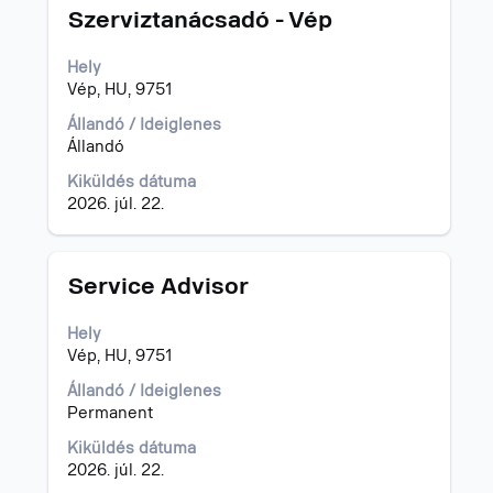
Cím
Jelölje
Szerviztanácsadó - Vép
ki
a
Hely
szóköz
Vép, HU, 9751
billentyűvel
az
Állandó / Ideiglenes
állásinformáció
Állandó
teljes
Kiküldés dátuma
tartalmának
2026. júl. 22.
megtekintéséhez.
Cím
Jelölje
Service Advisor
ki
a
Hely
szóköz
Vép, HU, 9751
billentyűvel
az
Állandó / Ideiglenes
állásinformáció
Permanent
teljes
Kiküldés dátuma
tartalmának
2026. júl. 22.
megtekintéséhez.