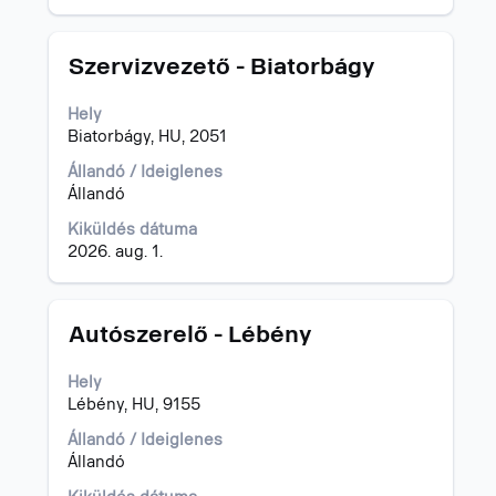
állásajánlat
összes
részletét.
Cím
Jelölje
Szervizvezető - Biatorbágy
ki
a
Hely
szóköz
Biatorbágy, HU, 2051
billentyűvel
az
Állandó / Ideiglenes
állásinformáció
Állandó
teljes
Kiküldés dátuma
tartalmának
2026. aug. 1.
megtekintéséhez.
Cím
Jelölje
Autószerelő - Lébény
ki
a
Hely
szóköz
Lébény, HU, 9155
billentyűvel
az
Állandó / Ideiglenes
állásinformáció
Állandó
teljes