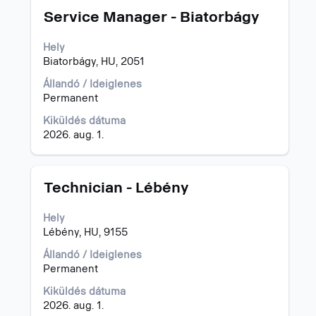
Cím
Jelölje
-
Service Manager - Biatorbágy
ki
"Magyarország".
a
1–
Hely
szóköz
15
Biatorbágy, HU, 2051
billentyűvel
megjelenítése
az
a(z)
Állandó / Ideiglenes
állásinformáció
15
Permanent
teljes
állásajánlatból
Kiküldés dátuma
tartalmának
A
2026. aug. 1.
megtekintéséhez.
TAB
billentyűvel
tud
navigálni
Cím
Jelölje
Technician - Lébény
az
ki
állásajánlatok
a
Hely
listájában.
szóköz
Lébény, HU, 9155
Adott
billentyűvel
állásajánlatot
az
Állandó / Ideiglenes
kijelölve
állásinformáció
Permanent
tudja
teljes
Kiküldés dátuma
megtekinteni
tartalmának
2026. aug. 1.
az
megtekintéséhez.