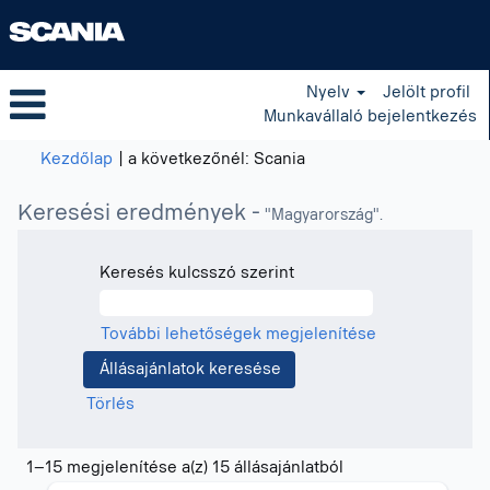
Nyelv
Jelölt profil
Munkavállaló bejelentkezés
(aktuális
Kezdőlap
|
a következőnél: Scania
oldal)
Keresési eredmények -
"Magyarország".
Keresés kulcsszó szerint
További lehetőségek megjelenítése
Törlés
Keresési
1–15 megjelenítése a(z) 15 állásajánlatból
eredmények