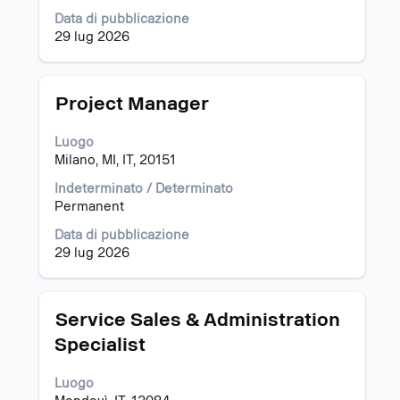
per
i
Data di pubblicazione
visualizzare
dettagli
29 lug 2026
i
completi
contenuti
del
integrali
lavoro.
delle
Titolo
Effettuare
Project Manager
informazioni
una
lavoro.
selezione
Luogo
con
Milano, MI, IT, 20151
la
barra
Indeterminato / Determinato
spaziatrice
Permanent
per
Data di pubblicazione
visualizzare
29 lug 2026
i
contenuti
integrali
delle
Titolo
Effettuare
Service Sales & Administration
informazioni
una
Specialist
lavoro.
selezione
con
Luogo
la