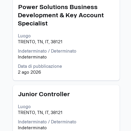
Titolo
Effettuare
ricerca
Power Solutions Business
una
per
Development & Key Account
selezione
"Italia".
Specialist
con
Visualizzazione
la
da
barra
1
Luogo
spaziatrice
a
TRENTO, TN, IT, 38121
per
8
Indeterminato / Determinato
visualizzare
di
Indeterminato
i
8
contenuti
offerte
Data di pubblicazione
integrali
Utilizza
2 ago 2026
delle
il
informazioni
tasto
lavoro.
Tab
Titolo
Effettuare
Junior Controller
per
una
navigare
selezione
nell'elenco
Luogo
con
lavori.
TRENTO, TN, IT, 38121
la
Seleziona
barra
Indeterminato / Determinato
per
spaziatrice
Indeterminato
visualizzare