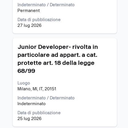
lavoro.
barra
Indeterminato / Determinato
spaziatrice
Permanent
per
Data di pubblicazione
visualizzare
27 lug 2026
i
contenuti
integrali
delle
Titolo
Effettuare
Junior Developer- rivolta in
informazioni
una
particolare ad appart. a cat.
lavoro.
selezione
protette art. 18 della legge
con
la
68/99
barra
spaziatrice
Luogo
per
Milano, MI, IT, 20151
visualizzare
i
Indeterminato / Determinato
contenuti
Indeterminato
integrali
Data di pubblicazione
delle
25 lug 2026
informazioni
lavoro.