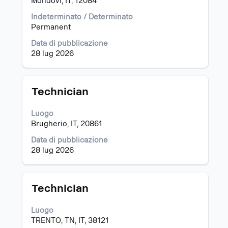
Mondovì, IT, 12084
barra
spaziatrice
Indeterminato / Determinato
per
Permanent
visualizzare
i
Data di pubblicazione
contenuti
28 lug 2026
integrali
delle
informazioni
Titolo
Effettuare
Technician
lavoro.
una
selezione
Luogo
con
Brugherio, IT, 20861
la
barra
Data di pubblicazione
spaziatrice
28 lug 2026
per
visualizzare
i
Titolo
Effettuare
Technician
contenuti
una
integrali
selezione
Luogo
delle
con
TRENTO, TN, IT, 38121
informazioni
la