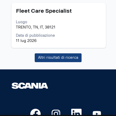
Titolo
Effettuare
Fleet Care Specialist
una
selezione
Luogo
con
TRENTO, TN, IT, 38121
la
barra
Data di pubblicazione
spaziatrice
11 lug 2026
per
visualizzare
i
Altri risultati di ricerca
contenuti
integrali
delle
informazioni
lavoro.
S
S
S
S
i
i
i
i