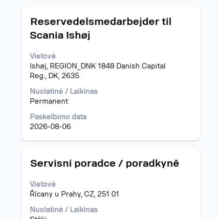
Pavadinimas
Norėdami
Reservedelsmedarbejder til
peržiūrėti
Scania Ishøj
visą
informaciją
Vietovė
apie
Ishøj, REGION_DNK 1848 Danish Capital
pareigybę,
Reg., DK, 2635
pasirinkite
spausdami
Nuolatinė / Laikinas
tarpo
Permanent
klavišą.
Paskelbimo data
2026-08-06
Pavadinimas
Norėdami
Servisní poradce / poradkyně
peržiūrėti
visą
Vietovė
informaciją
Řícany u Prahy, CZ, 251 01
apie
pareigybę,
Nuolatinė / Laikinas