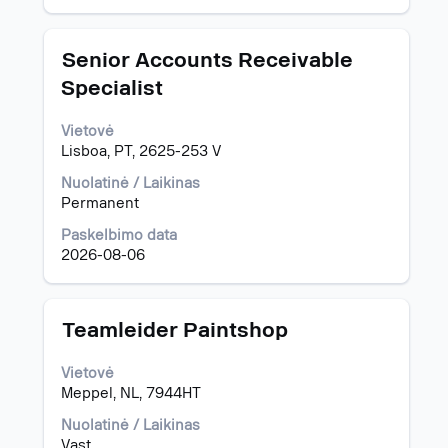
Pavadinimas
Norėdami
Senior Accounts Receivable
peržiūrėti
Specialist
visą
informaciją
Vietovė
apie
Lisboa, PT, 2625-253 V
pareigybę,
pasirinkite
Nuolatinė / Laikinas
spausdami
Permanent
tarpo
klavišą.
Paskelbimo data
2026-08-06
Pavadinimas
Norėdami
Teamleider Paintshop
peržiūrėti
visą
Vietovė
informaciją
Meppel, NL, 7944HT
apie
pareigybę,
Nuolatinė / Laikinas
pasirinkite
Vast