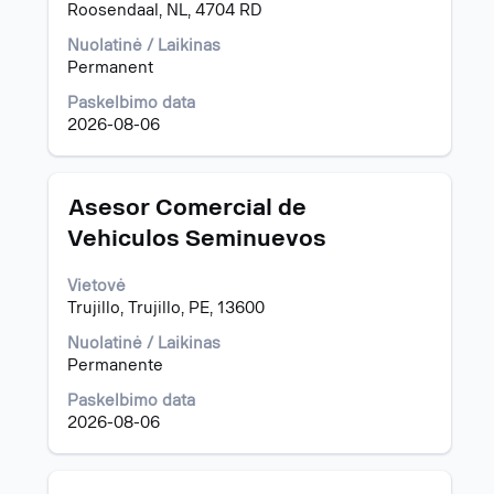
Roosendaal, NL, 4704 RD
pareigybę,
pasirinkite
Nuolatinė / Laikinas
spausdami
Permanent
tarpo
klavišą.
Paskelbimo data
2026-08-06
Pavadinimas
Norėdami
Asesor Comercial de
peržiūrėti
Vehiculos Seminuevos
visą
informaciją
Vietovė
apie
Trujillo, Trujillo, PE, 13600
pareigybę,
pasirinkite
Nuolatinė / Laikinas
spausdami
Permanente
tarpo
klavišą.
Paskelbimo data
2026-08-06