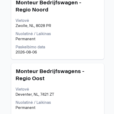
Pavadinimas
Norėdami
Monteur Bedrijfswagen -
peržiūrėti
Regio Noord
visą
informaciją
Vietovė
apie
Zwolle, NL, 8028 PR
pareigybę,
pasirinkite
Nuolatinė / Laikinas
spausdami
Permanent
tarpo
klavišą.
Paskelbimo data
2026-08-06
Pavadinimas
Norėdami
Monteur Bedrijfswagens -
peržiūrėti
Regio Oost
visą
informaciją
Vietovė
apie
Deventer, NL, 7421 ZT
pareigybę,
pasirinkite
Nuolatinė / Laikinas
spausdami
Permanent
tarpo