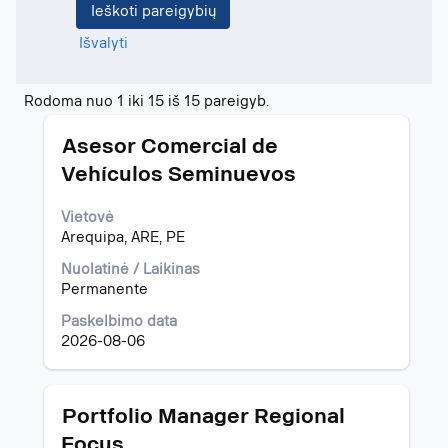
Išvalyti
Paieškos
Rodoma nuo 1 iki 15 iš 15 pareigyb.
rezultatai
Pavadinimas
Norėdami
pagal
Asesor Comercial de
peržiūrėti
"Kenija".
Vehículos Seminuevos
visą
Rodoma
informaciją
nuo
Vietovė
apie
1
Arequipa, ARE, PE
pareigybę,
iki
pasirinkite
15
Nuolatinė / Laikinas
spausdami
iš
Permanente
tarpo
15
klavišą.
pareigyb.
Paskelbimo data
Norėdami
2026-08-06
pereiti
prie
pareigybių
Pavadinimas
Norėdami
Portfolio Manager Regional
sąrašo,
peržiūrėti
Focus
spauskite