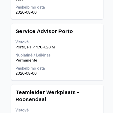
spausdami
Paskelbimo data
tarpo
2026-08-06
klavišą.
Pavadinimas
Norėdami
Service Advisor Porto
peržiūrėti
visą
Vietovė
informaciją
Porto, PT, 4470-628 M
apie
pareigybę,
Nuolatinė / Laikinas
pasirinkite
Permanente
spausdami
Paskelbimo data
tarpo
2026-08-06
klavišą.
Pavadinimas
Norėdami
Teamleider Werkplaats -
peržiūrėti
Roosendaal
visą
informaciją
Vietovė
apie