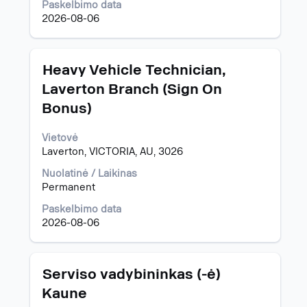
klavišą.
Paskelbimo data
2026-08-06
Pavadinimas
Norėdami
Heavy Vehicle Technician,
peržiūrėti
Laverton Branch (Sign On
visą
Bonus)
informaciją
apie
pareigybę,
Vietovė
pasirinkite
Laverton, VICTORIA, AU, 3026
spausdami
Nuolatinė / Laikinas
tarpo
Permanent
klavišą.
Paskelbimo data
2026-08-06
Pavadinimas
Norėdami
Serviso vadybininkas (-ė)
peržiūrėti
Kaune
visą