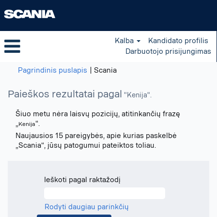
Kalba
Kandidato profilis
Darbuotojo prisijungimas
(dabartinis
Pagrindinis puslapis
|
Scania
puslapis)
Paieškos rezultatai pagal
"Kenija".
Šiuo metu nėra laisvų pozicijų, atitinkančių frazę
„
“.
Kenija
Naujausios 15 pareigybės, apie kurias paskelbė
„Scania“, jūsų patogumui pateiktos toliau.
Ieškoti pagal raktažodį
Rodyti daugiau parinkčių