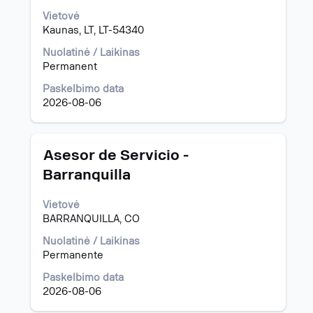
informaciją
Vietovė
apie
Kaunas, LT, LT-54340
pareigybę,
pasirinkite
Nuolatinė / Laikinas
spausdami
Permanent
tarpo
klavišą.
Paskelbimo data
2026-08-06
Pavadinimas
Norėdami
Asesor de Servicio -
peržiūrėti
Barranquilla
visą
informaciją
Vietovė
apie
BARRANQUILLA, CO
pareigybę,
pasirinkite
Nuolatinė / Laikinas
spausdami
Permanente
tarpo
klavišą.
Paskelbimo data
2026-08-06