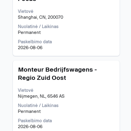
visą
klavišą
informaciją
„Tab“.
Vietovė
apie
Pasirinkite,
Shanghai, CN, 200070
pareigybę,
kad
pasirinkite
Nuolatinė / Laikinas
peržiūrėtumėte
spausdami
Permanent
išsamią
tarpo
pareigybės
klavišą.
Paskelbimo data
informaciją.
2026-08-06
Pavadinimas
Norėdami
Monteur Bedrijfswagens -
peržiūrėti
Regio Zuid Oost
visą
informaciją
Vietovė
apie
Nijmegen, NL, 6546 AS
pareigybę,
pasirinkite
Nuolatinė / Laikinas
spausdami
Permanent
tarpo
klavišą.
Paskelbimo data
2026-08-06