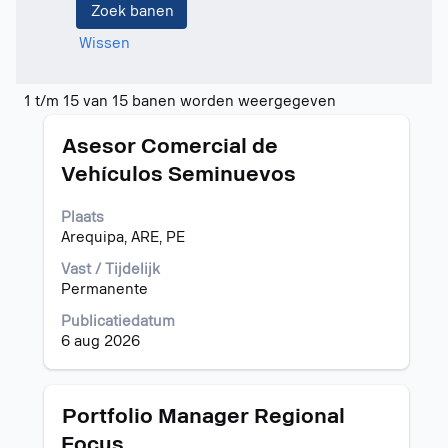
Wissen
Zoekresultaten
1 t/m 15 van 15 banen worden weergegeven
voor
Titel
Selecteer
"Kenia".
Asesor Comercial de
deze
1
Vehículos Seminuevos
spatiebalk
t/m
om
15
Plaats
de
van
Arequipa, ARE, PE
volledige
15
inhoud
banen
Vast / Tijdelijk
van
worden
Permanente
de
weergegeven
functiegegevens
Gebruik
Publicatiedatum
weer
de
6 aug 2026
te
tabtoets
geven.
om
naar
Titel
Selecteer
Portfolio Manager Regional
de
deze
Focus
lijst