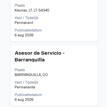
om
Plaats
de
Kaunas, LT, LT-54340
volledige
inhoud
Vast / Tijdelijk
van
Permanent
de
functiegegevens
Publicatiedatum
weer
6 aug 2026
te
geven.
Titel
Selecteer
Asesor de Servicio -
deze
Barranquilla
spatiebalk
om
Plaats
de
BARRANQUILLA, CO
volledige
inhoud
Vast / Tijdelijk
van
Permanente
de
functiegegevens
Publicatiedatum
weer
6 aug 2026
te