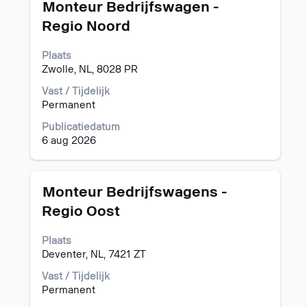
Titel
Selecteer
Monteur Bedrijfswagen -
deze
Regio Noord
spatiebalk
om
Plaats
de
Zwolle, NL, 8028 PR
volledige
inhoud
Vast / Tijdelijk
van
Permanent
de
functiegegevens
Publicatiedatum
weer
6 aug 2026
te
geven.
Titel
Selecteer
Monteur Bedrijfswagens -
deze
Regio Oost
spatiebalk
om
Plaats
de
Deventer, NL, 7421 ZT
volledige
inhoud
Vast / Tijdelijk
van
Permanent
de