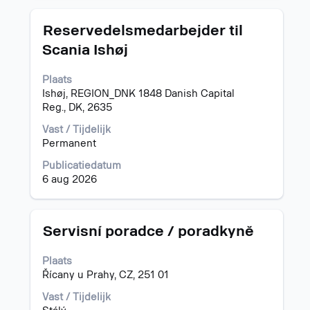
geven.
Titel
Selecteer
Reservedelsmedarbejder til
deze
Scania Ishøj
spatiebalk
om
Plaats
de
Ishøj, REGION_DNK 1848 Danish Capital
volledige
Reg., DK, 2635
inhoud
van
Vast / Tijdelijk
de
Permanent
functiegegevens
weer
Publicatiedatum
te
6 aug 2026
geven.
Titel
Selecteer
Servisní poradce / poradkyně
deze
spatiebalk
Plaats
om
Řícany u Prahy, CZ, 251 01
de
volledige
Vast / Tijdelijk