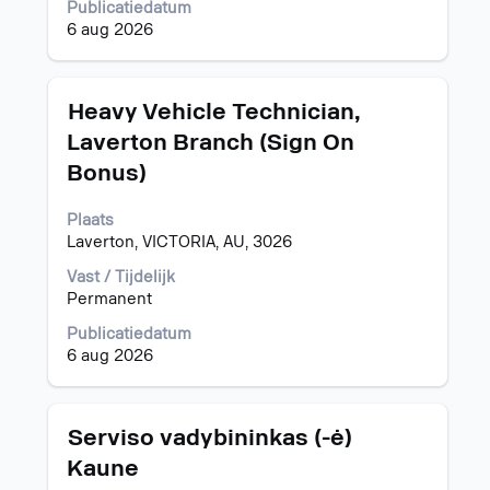
functiegegevens
Publicatiedatum
weer
6 aug 2026
te
geven.
Titel
Selecteer
Heavy Vehicle Technician,
deze
Laverton Branch (Sign On
spatiebalk
Bonus)
om
de
volledige
Plaats
inhoud
Laverton, VICTORIA, AU, 3026
van
Vast / Tijdelijk
de
Permanent
functiegegevens
weer
Publicatiedatum
te
6 aug 2026
geven.
Titel
Selecteer
Serviso vadybininkas (-ė)
deze
Kaune
spatiebalk