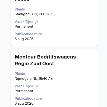
spatiebalk
met
om
banen
Plaats
de
te
Shanghai, CN, 200070
volledige
navigeren.
inhoud
Vast / Tijdelijk
Selecteer
van
Permanent
een
de
baan
functiegegevens
Publicatiedatum
om
weer
6 aug 2026
de
te
details
geven.
te
Titel
Selecteer
bekijken.
Monteur Bedrijfswagens -
deze
Regio Zuid Oost
spatiebalk
om
Plaats
de
Nijmegen, NL, 6546 AS
volledige
inhoud
Vast / Tijdelijk
van
Permanent
de
functiegegevens
Publicatiedatum
weer
6 aug 2026