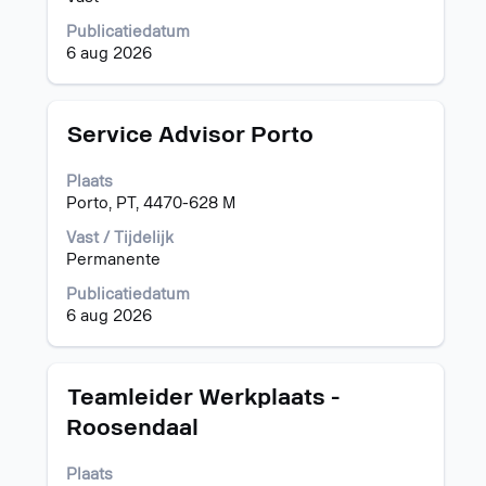
van
Publicatiedatum
de
6 aug 2026
functiegegevens
weer
te
geven.
Titel
Selecteer
Service Advisor Porto
deze
spatiebalk
Plaats
om
Porto, PT, 4470-628 M
de
volledige
Vast / Tijdelijk
inhoud
Permanente
van
Publicatiedatum
de
6 aug 2026
functiegegevens
weer
te
geven.
Titel
Selecteer
Teamleider Werkplaats -
deze
Roosendaal
spatiebalk
om
Plaats
de