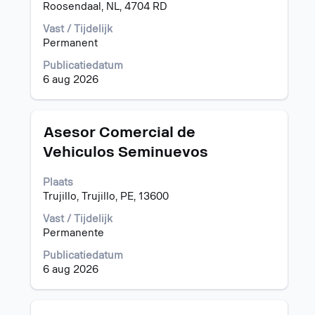
Roosendaal, NL, 4704 RD
volledige
inhoud
Vast / Tijdelijk
van
Permanent
de
functiegegevens
Publicatiedatum
weer
6 aug 2026
te
geven.
Titel
Selecteer
Asesor Comercial de
deze
Vehiculos Seminuevos
spatiebalk
om
Plaats
de
Trujillo, Trujillo, PE, 13600
volledige
inhoud
Vast / Tijdelijk
van
Permanente
de
functiegegevens
Publicatiedatum
weer
6 aug 2026
te
geven.