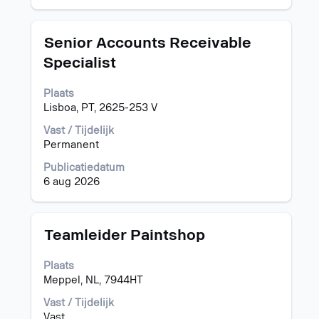
te
geven.
Titel
Selecteer
Senior Accounts Receivable
deze
Specialist
spatiebalk
om
Plaats
de
Lisboa, PT, 2625-253 V
volledige
inhoud
Vast / Tijdelijk
van
Permanent
de
functiegegevens
Publicatiedatum
weer
6 aug 2026
te
geven.
Titel
Selecteer
Teamleider Paintshop
deze
spatiebalk
Plaats
om
Meppel, NL, 7944HT
de
volledige
Vast / Tijdelijk
inhoud
Vast