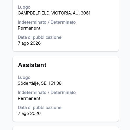
la
barra
Luogo
spaziatrice
CAMPBELFIELD, VICTORIA, AU, 3061
per
Indeterminato / Determinato
visualizzare
Permanent
i
contenuti
Data di pubblicazione
integrali
7 ago 2026
delle
informazioni
lavoro.
Titolo
Effettuare
Assistant
una
selezione
Luogo
con
Södertälje, SE, 151 38
la
barra
Indeterminato / Determinato
spaziatrice
Permanent
per
Data di pubblicazione
visualizzare
7 ago 2026
i
contenuti
integrali