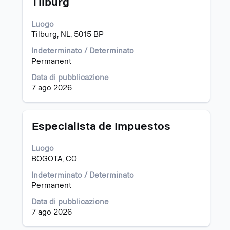
Tilburg
lavoro.
selezione
con
Luogo
la
Tilburg, NL, 5015 BP
barra
spaziatrice
Indeterminato / Determinato
per
Permanent
visualizzare
i
Data di pubblicazione
contenuti
7 ago 2026
integrali
delle
informazioni
Titolo
Effettuare
Especialista de Impuestos
lavoro.
una
selezione
Luogo
con
BOGOTA, CO
la
barra
Indeterminato / Determinato
spaziatrice
Permanent
per
Data di pubblicazione
visualizzare
7 ago 2026
i
contenuti