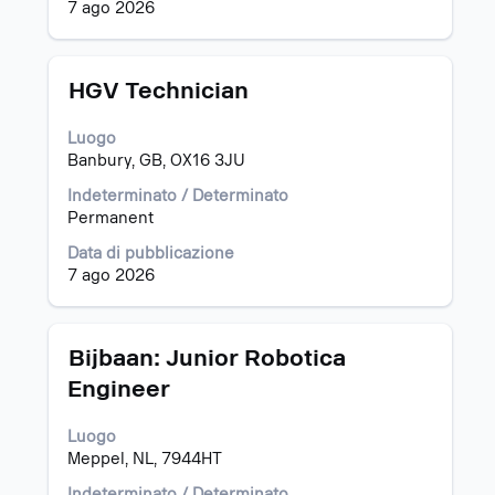
contenuti
7 ago 2026
integrali
delle
informazioni
Titolo
Effettuare
HGV Technician
lavoro.
una
selezione
Luogo
con
Banbury, GB, OX16 3JU
la
barra
Indeterminato / Determinato
spaziatrice
Permanent
per
Data di pubblicazione
visualizzare
7 ago 2026
i
contenuti
integrali
delle
Titolo
Effettuare
Bijbaan: Junior Robotica
informazioni
una
Engineer
lavoro.
selezione
con
Luogo
la
Meppel, NL, 7944HT
barra
spaziatrice
Indeterminato / Determinato