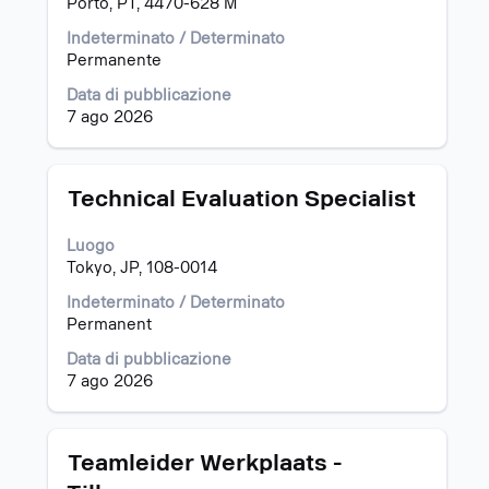
Porto, PT, 4470-628 M
navigare
la
nell'elenco
barra
Indeterminato / Determinato
lavori.
spaziatrice
Permanente
Seleziona
per
Data di pubblicazione
per
visualizzare
7 ago 2026
visualizzare
i
i
contenuti
dettagli
integrali
completi
delle
Titolo
Effettuare
Technical Evaluation Specialist
del
informazioni
una
lavoro.
lavoro.
selezione
Luogo
con
Tokyo, JP, 108-0014
la
barra
Indeterminato / Determinato
spaziatrice
Permanent
per
Data di pubblicazione
visualizzare
7 ago 2026
i
contenuti
integrali
delle
Titolo
Effettuare
Teamleider Werkplaats -
informazioni
una