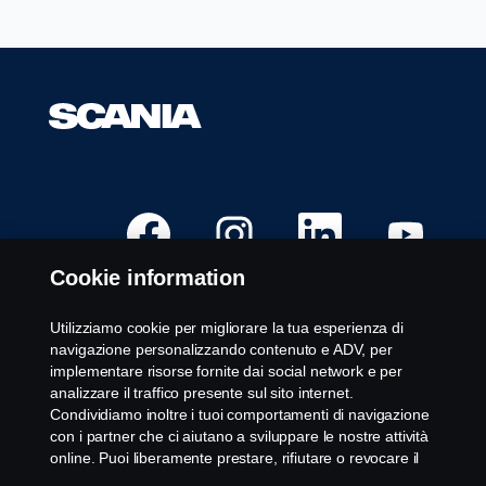
S
S
S
S
i
i
i
i
a
a
a
a
p
p
p
p
Cookie information
r
r
r
r
e
e
e
e
i
i
i
i
n
n
n
n
Utilizziamo cookie per migliorare la tua esperienza di
u
u
u
u
Posizioni aperte
navigazione personalizzando contenuto e ADV, per
n
n
n
n
a
a
a
a
implementare risorse fornite dai social network e per
Sedi delle opportunità di lavoro
n
n
n
n
analizzare il traffico presente sul sito internet.
u
u
u
u
Contattaci
o
o
o
o
Condividiamo inoltre i tuoi comportamenti di navigazione
v
v
v
v
Informazioni su Scania
con i partner che ci aiutano a sviluppare le nostre attività
a
a
a
a
s
s
s
s
online. Puoi liberamente prestare, rifiutare o revocare il
c
c
c
c
tuo consenso. Cliccando "Accetto", acconsenti