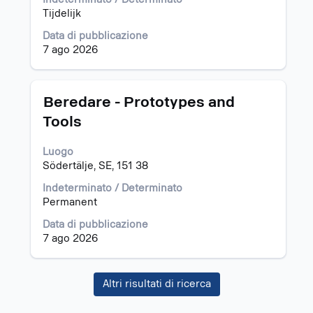
per
Tijdelijk
visualizzare
i
Data di pubblicazione
contenuti
7 ago 2026
integrali
delle
informazioni
Titolo
Effettuare
Beredare - Prototypes and
lavoro.
una
Tools
selezione
con
Luogo
la
Södertälje, SE, 151 38
barra
spaziatrice
Indeterminato / Determinato
per
Permanent
visualizzare
i
Data di pubblicazione
contenuti
7 ago 2026
integrali
delle
informazioni
Altri risultati di ricerca
lavoro.