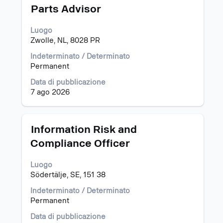
delle
Titolo
Effettuare
Parts Advisor
informazioni
una
lavoro.
selezione
Luogo
con
Zwolle, NL, 8028 PR
la
barra
Indeterminato / Determinato
spaziatrice
Permanent
per
Data di pubblicazione
visualizzare
7 ago 2026
i
contenuti
integrali
delle
Titolo
Effettuare
Information Risk and
informazioni
una
Compliance Officer
lavoro.
selezione
con
Luogo
la
Södertälje, SE, 151 38
barra
spaziatrice
Indeterminato / Determinato
per
Permanent
visualizzare
i
Data di pubblicazione