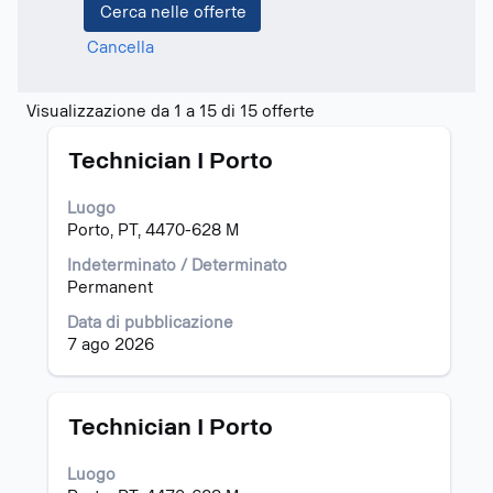
Cancella
Risultati
Visualizzazione da 1 a 15 di 15 offerte
di
Titolo
Effettuare
ricerca
Technician I Porto
una
per
selezione
"Montenegro".
Luogo
con
Visualizzazione
Porto, PT, 4470-628 M
la
da
barra
1
Indeterminato / Determinato
spaziatrice
a
Permanent
per
15
Data di pubblicazione
visualizzare
di
7 ago 2026
i
15
contenuti
offerte
integrali
Utilizza
delle
il
Titolo
Effettuare
Technician I Porto
informazioni
tasto
una
lavoro.
Tab
selezione
Luogo
per
con