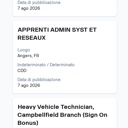
Data di pubblicazione
visualizzare
7 ago 2026
i
contenuti
integrali
delle
Titolo
Effettuare
APPRENTI ADMIN SYST ET
informazioni
una
RESEAUX
lavoro.
selezione
con
Luogo
la
Angers, FR
barra
spaziatrice
Indeterminato / Determinato
per
CDD
visualizzare
i
Data di pubblicazione
contenuti
7 ago 2026
integrali
delle
informazioni
Titolo
Effettuare
Heavy Vehicle Technician,
lavoro.
una
Campbellfield Branch (Sign On
selezione
Bonus)
con