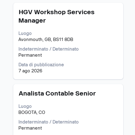
integrali
delle
Titolo
Effettuare
HGV Workshop Services
informazioni
una
Manager
lavoro.
selezione
con
Luogo
la
Avonmouth, GB, BS11 8DB
barra
spaziatrice
Indeterminato / Determinato
per
Permanent
visualizzare
i
Data di pubblicazione
contenuti
7 ago 2026
integrali
delle
informazioni
Titolo
Effettuare
Analista Contable Senior
lavoro.
una
selezione
Luogo
con
BOGOTA, CO
la
barra
Indeterminato / Determinato
spaziatrice
Permanent
per