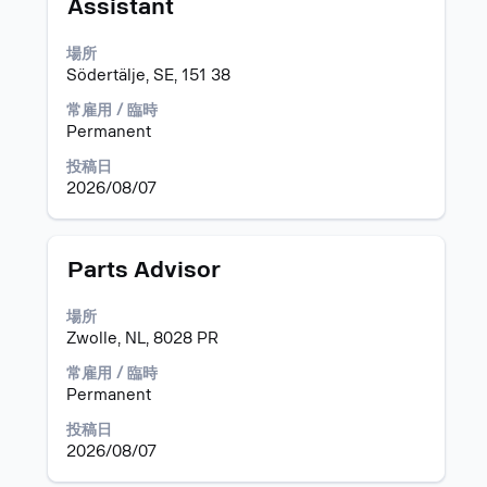
タ
求
る
Assistant
イ
人
に
ト
情
は、
場所
ル
報
Space
Södertälje, SE, 151 38
の
キ
全
常雇用 / 臨時
ー
コ
Permanent
で
ン
選
投稿日
テ
択
2026/08/07
ン
し
ツ
ま
を
す。
表
タ
求
Parts Advisor
示
イ
人
す
ト
情
場所
る
ル
報
Zwolle, NL, 8028 PR
に
の
は、
全
常雇用 / 臨時
Space
コ
Permanent
キ
ン
投稿日
ー
テ
2026/08/07
で
ン
選
ツ