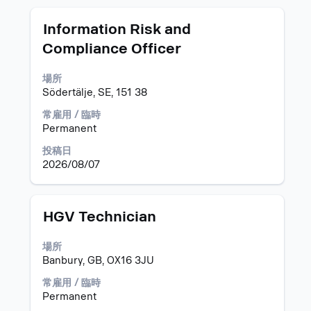
択
を
し
表
タ
求
Information Risk and
ま
示
イ
人
Compliance Officer
す。
す
ト
情
る
ル
報
場所
に
の
Södertälje, SE, 151 38
は、
全
Space
コ
常雇用 / 臨時
キ
ン
Permanent
ー
テ
で
ン
投稿日
選
ツ
2026/08/07
択
を
し
表
ま
示
タ
求
HGV Technician
す。
す
イ
人
る
ト
情
場所
に
ル
報
Banbury, GB, OX16 3JU
は、
の
Space
全
常雇用 / 臨時
キ
コ
Permanent
ー
ン