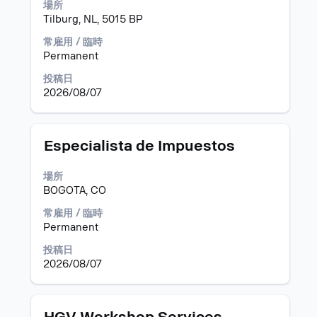
ま
場所
に
の
す。
Tilburg, NL, 5015 BP
は、
全
選
Space
コ
常雇用 / 臨時
択
キ
ン
Permanent
し
ー
テ
て、
で
ン
投稿日
求
選
ツ
2026/08/07
人
択
を
の
し
表
す
ま
示
タ
求
Especialista de Impuestos
べ
す。
す
イ
人
て
る
ト
情
の
場所
に
ル
報
詳
BOGOTA, CO
は、
の
細
Space
全
常雇用 / 臨時
を
キ
コ
Permanent
表
ー
ン
示
で
投稿日
テ
し
選
2026/08/07
ン
ま
択
ツ
す。
し
を
ま
表
タ
求