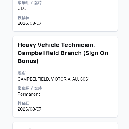
コ
常雇用 / 臨時
キ
ン
CDD
ー
テ
で
ン
投稿日
選
ツ
2026/08/07
択
を
し
表
ま
示
タ
求
Heavy Vehicle Technician,
す。
す
イ
人
る
Campbellfield Branch (Sign On
ト
情
に
Bonus)
ル
報
は、
の
Space
全
場所
キ
コ
CAMPBELFIELD, VICTORIA, AU, 3061
ー
ン
で
常雇用 / 臨時
テ
選
Permanent
ン
択
ツ
投稿日
し
を
2026/08/07
ま
表
す。
示
す