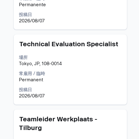
Space
の
コ
Permanente
キ
表
ン
投稿日
ー
示
テ
2026/08/07
で
中
ン
選
タ
ツ
択
ブ
を
し
キ
表
タ
求
Technical Evaluation Specialist
ま
ー
示
イ
人
す。
を
す
ト
情
場所
使
る
ル
報
Tokyo, JP, 108-0014
用
に
の
し
は、
全
常雇用 / 臨時
て
Space
コ
Permanent
求
キ
ン
投稿日
人
ー
テ
2026/08/07
リ
で
ン
ス
選
ツ
ト
択
を
を
し
表
タ
求
Teamleider Werkplaats -
操
ま
示
イ
人
Tilburg
作
す。
す
ト
情
し
る
ル
報