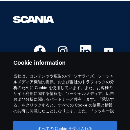
Space
キ
ー
で
選
択
し
ま
新
新
新
新
し
し
し
し
す。
い
い
い
い
タ
タ
タ
タ
Cookie information
ブ
ブ
ブ
ブ
で
で
で
で
開
開
開
開
き
き
き
き
当社は、コンテンツや広告のパーソナライズ、ソーシャ
ま
ま
ま
ま
募集職種
ルメディア機能の提供、および当社のトラフィックの分
す
す
す
す
。
。
。
。
析のために Cookie を使用しています。また、お客様の
勤務地
サイト利用に関する情報を、ソーシャルメディア、広告
お問い合わせ
および分析に関わるパートナーと共有します。「承諾す
Scaniaについて
る」をクリックすると、すべての Cookie の使用と情報
の共有に同意したことになります。また、「クッキー設
定」をクリックし、受け入れるカテゴリーを選択するこ
法的通知
とで、Cookieを管理することができます。Cookie の使用
方法の詳細については、このテキストの下にあるリンク
すべての Cookie を受け入れる
プライバシーに関する声明