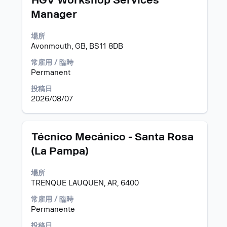
HGV Workshop Services
す。
示
イ
人
Manager
す
ト
情
る
ル
報
場所
に
の
Avonmouth, GB, BS11 8DB
は、
全
Space
コ
常雇用 / 臨時
キ
ン
Permanent
ー
テ
で
ン
投稿日
選
ツ
2026/08/07
択
を
し
表
ま
示
タ
求
Técnico Mecánico - Santa Rosa
す。
す
イ
人
る
(La Pampa)
ト
情
に
ル
報
は、
場所
の
Space
TRENQUE LAUQUEN, AR, 6400
全
キ
コ
常雇用 / 臨時
ー
ン
Permanente
で
テ
選
ン
投稿日