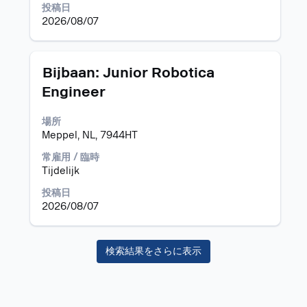
で
投稿日
テ
選
2026/08/07
ン
択
ツ
し
を
ま
表
タ
求
Bijbaan: Junior Robotica
す。
示
イ
人
Engineer
す
ト
情
る
ル
報
場所
に
の
Meppel, NL, 7944HT
は、
全
Space
コ
常雇用 / 臨時
キ
ン
Tijdelijk
ー
テ
で
ン
投稿日
選
ツ
2026/08/07
択
を
し
表
ま
示
検索結果をさらに表示
す。
す
る
に
は、