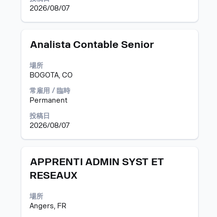
択
ツ
2026/08/07
し
を
ま
表
す。
示
タ
求
Analista Contable Senior
す
イ
人
る
ト
情
場所
に
ル
報
BOGOTA, CO
は、
の
Space
全
常雇用 / 臨時
キ
コ
Permanent
ー
ン
で
投稿日
テ
選
2026/08/07
ン
択
ツ
し
を
ま
表
タ
求
APPRENTI ADMIN SYST ET
す。
示
イ
人
RESEAUX
す
ト
情
る
ル
報
場所
に
の
Angers, FR
は、
全
Space