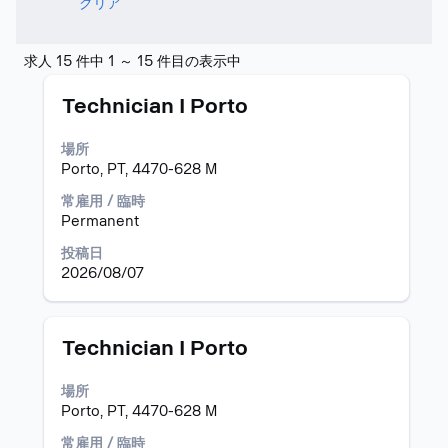
クリア
検
求人 15 件中 1 ～ 15 件目の表示中
索
タ
求
結
Technician I Porto
イ
人
果:
ト
情
"モ
場所
ル
報
ン
Porto, PT, 4470-628 M
の
テ
全
ネ
常雇用 / 臨時
コ
グ
Permanent
ン
ロ".
投稿日
テ
求
2026/08/07
ン
人
ツ
15
を
件
表
中
タ
求
Technician I Porto
示
1
イ
人
す
～
ト
情
場所
る
15
ル
報
Porto, PT, 4470-628 M
に
件
の
は、
目
全
常雇用 / 臨時