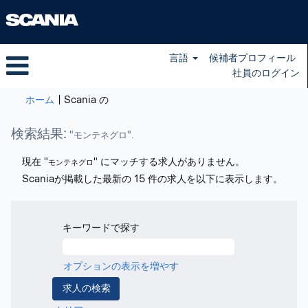
言語
候補者プロフィール
社員のログイン
(現
ホーム
|
Scania の
在
の
検索結果:
"モンテネグロ".
ペ
ー
現在 "
" にマッチする求人がありません。
モンテネグロ
ジ)
Scaniaが掲載した最新の 15 件の求人を以下に表示します。
キーワードで探す
オプションの表示を増やす