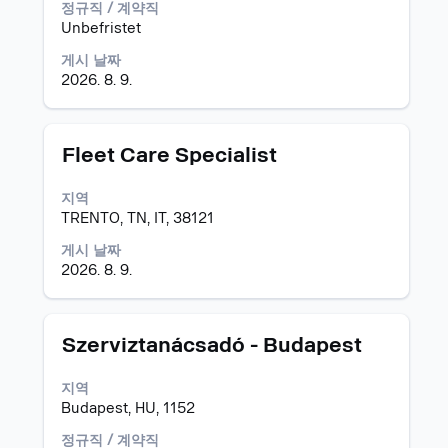
정규직 / 계약직
컨
러
Unbefristet
텐
선
트
택
게시 날짜
를
하
2026. 8. 9.
조
면
회
직
할
무
모
스
Fleet Care Specialist
수
정
집
페
있
보
공
이
습
지역
의
고
스
니
TRENTO, TN, IT, 38121
전
바
다.
체
를
게시 날짜
컨
눌
2026. 8. 9.
텐
러
트
선
를
택
조
모
스
Szerviztanácsadó - Budapest
하
회
집
페
면
할
공
이
지역
직
수
고
스
Budapest, HU, 1152
무
있
바
정
습
를
정규직 / 계약직