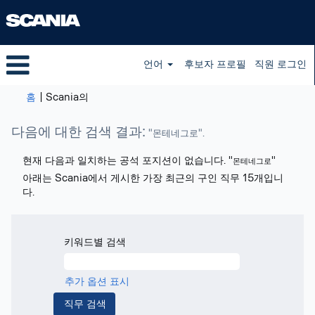
언어
후보자 프로필
직원 로그인
(현
홈
|
Scania의
재
페
다음에 대한 검색 결과:
"몬테네그로".
이
지)
현재 다음과 일치하는 공석 포지션이 없습니다. "
"
몬테네그로
아래는 Scania에서 게시한 가장 최근의 구인 직무 15개입니
다.
키워드별 검색
추가 옵션 표시