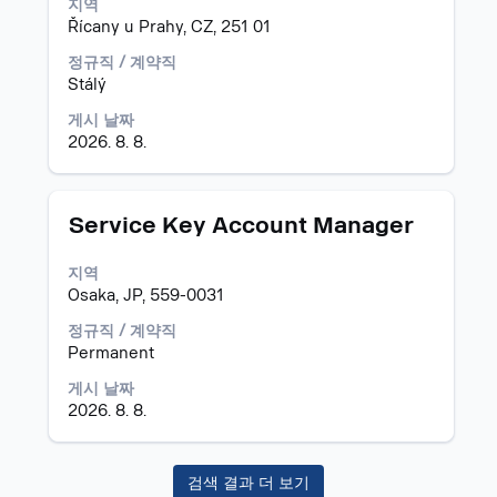
습
지역
의
바
니
Řícany u Prahy, CZ, 251 01
전
를
다.
체
눌
정규직 / 계약직
컨
러
Stálý
텐
선
트
택
게시 날짜
를
하
2026. 8. 8.
조
면
회
직
할
무
모
스
Service Key Account Manager
수
정
집
페
있
보
공
이
습
지역
의
고
스
니
Osaka, JP, 559-0031
전
바
다.
체
를
정규직 / 계약직
컨
눌
Permanent
텐
러
트
게시 날짜
선
를
2026. 8. 8.
택
조
하
회
면
할
검색 결과 더 보기
직
수