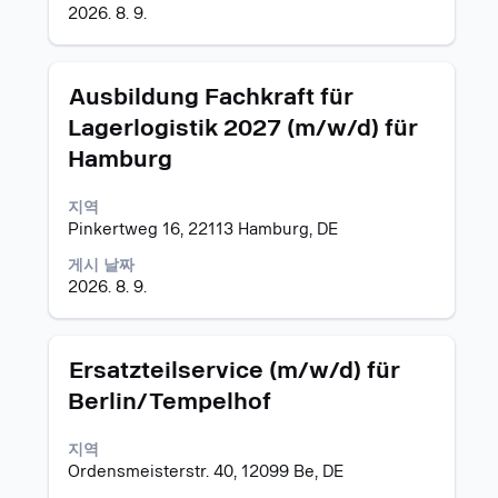
직
있
2026. 8. 9.
무
습
정
니
보
다.
모
스
의
Ausbildung Fachkraft für
집
페
전
Lagerlogistik 2027 (m/w/d) für
공
이
체
Hamburg
고
스
컨
바
텐
를
트
지역
눌
를
Pinkertweg 16, 22113 Hamburg, DE
러
조
게시 날짜
선
회
2026. 8. 9.
택
할
하
수
면
있
직
습
모
스
Ersatzteilservice (m/w/d) für
무
니
집
페
Berlin/Tempelhof
정
다.
공
이
보
고
스
의
지역
바
전
Ordensmeisterstr. 40, 12099 Be, DE
를
체
눌