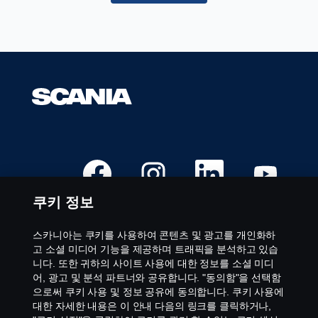
무
있
정
습
보
니
의
다.
전
체
컨
텐
트
를
조
새
새
새
새
회
탭
탭
탭
탭
할
에
에
에
에
서
서
서
서
수
쿠키 정보
열
열
열
열
있
립
립
립
립
습
니
니
니
니
다
다
다
다
니
스카니아는 쿠키를 사용하여 콘텐츠 및 광고를 개인화하
.
.
.
.
다.
채용직무
고 소셜 미디어 기능을 제공하며 트래픽을 분석하고 있습
니다. 또한 귀하의 사이트 사용에 대한 정보를 소셜 미디
근무 지역
어, 광고 및 분석 파트너와 공유합니다. "동의함"을 선택함
문의하기
으로써 쿠키 사용 및 정보 공유에 동의합니다. 쿠키 사용에
Scania 정보
대한 자세한 내용은 이 안내 다음의 링크를 클릭하거나,