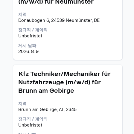
보
(m/w/d) für Neumünster
공
이
체
습
의
고
스
세
니
전
지역
바
부
다.
체
Donaubogen 6, 24539 Neumünster, DE
를
사
컨
눌
항
정규직 / 계약직
텐
러
을
Unbefristet
트
선
보
를
택
게시 날짜
려
조
하
2026. 8. 9.
면
회
면
해
할
직
당
수
무
직
있
모
스
Kfz Techniker/Mechaniker für
정
무
습
집
페
보
Nutzfahrzeuge (m/w/d) für
를
니
공
이
의
선
Brunn am Gebirge
다.
고
스
전
택
바
체
하
를
지역
컨
십
눌
Brunn am Gebirge, AT, 2345
텐
시
러
트
오.
정규직 / 계약직
선
를
Unbefristet
택
조
하