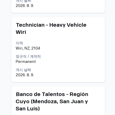
게시 날짜
회
면
2026. 8. 9.
할
직
수
무
있
정
습
모
스
보
Technician - Heavy Vehicle
니
집
페
의
Wiri
다.
공
이
전
고
스
체
지역
바
컨
Wiri, NZ, 2104
를
텐
눌
트
정규직 / 계약직
러
를
Permanent
선
조
택
게시 날짜
회
하
2026. 8. 9.
할
면
수
직
있
무
습
모
스
Banco de Talentos - Región
정
니
집
페
보
Cuyo (Mendoza, San Juan y
다.
공
이
의
San Luis)
고
스
전
바