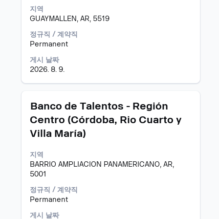
체
를
지역
컨
눌
GUAYMALLEN, AR, 5519
텐
러
트
정규직 / 계약직
선
를
Permanent
택
조
하
게시 날짜
회
면
2026. 8. 9.
할
직
수
무
있
정
습
모
스
보
Banco de Talentos - Región
니
집
페
의
Centro (Córdoba, Rio Cuarto y
다.
공
이
전
Villa María)
고
스
체
바
컨
를
텐
지역
눌
트
BARRIO AMPLIACION PANAMERICANO, AR,
러
를
5001
선
조
정규직 / 계약직
택
회
Permanent
하
할
면
수
게시 날짜