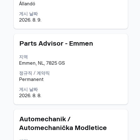
보
니
눌
Állandó
의
다.
러
전
게시 날짜
선
체
2026. 8. 9.
택
컨
하
텐
면
트
직
모
스
Parts Advisor - Emmen
를
무
집
페
조
정
공
이
회
지역
보
고
스
할
Emmen, NL, 7825 GS
의
바
수
전
를
정규직 / 계약직
있
체
눌
Permanent
습
컨
러
니
게시 날짜
텐
선
다.
2026. 8. 8.
트
택
를
하
조
면
회
직
모
스
Automechanik /
할
무
집
페
Automechanička Modletice
수
정
공
이
있
보
고
스