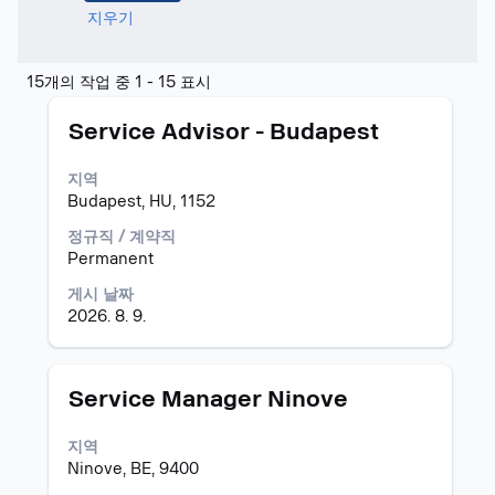
지우기
다
15개의 작업 중 1 - 15 표시
음
모
스
에
Service Advisor - Budapest
집
페
대
공
이
한
지역
고
스
검
Budapest, HU, 1152
바
색
를
결
정규직 / 계약직
눌
과:
Permanent
러
"몬
게시 날짜
선
테
2026. 8. 9.
택
네
하
그
면
로".
직
15
모
스
Service Manager Ninove
무
개
집
페
정
의
공
이
지역
보
작
고
스
Ninove, BE, 9400
의
업
바