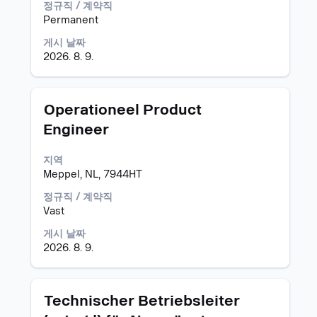
전
중
를
정규직 / 계약직
체
1
눌
Permanent
컨
-
러
게시 날짜
텐
15
선
2026. 8. 9.
트
표
택
를
시
하
조
Tab
면
회
키
직
모
스
Operationeel Product
할
로
무
집
페
Engineer
수
직
정
공
이
있
무
보
고
스
습
목
지역
의
바
니
록
Meppel, NL, 7944HT
전
를
다.
을
체
눌
정규직 / 계약직
탐
컨
러
Vast
색
텐
선
합
트
택
게시 날짜
니
를
하
2026. 8. 9.
다.
조
면
직
회
직
무
할
무
모
스
Technischer Betriebsleiter
의
수
정
집
페
전
있