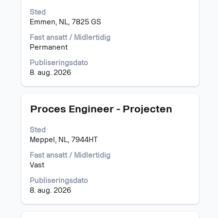
mellomromstasten
Sted
for
Emmen, NL, 7825 GS
å
vise
Fast ansatt / Midlertidig
det
Permanent
fullstendige
Publiseringsdato
innholdet
8. aug. 2026
i
jobbinformasjonen.
Tittel
Velg
Proces Engineer - Projecten
med
mellomromstasten
Sted
for
Meppel, NL, 7944HT
å
vise
Fast ansatt / Midlertidig
det
Vast
fullstendige
Publiseringsdato
innholdet
8. aug. 2026
i
jobbinformasjonen.