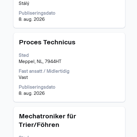
fullstendige
Stálý
innholdet
i
Publiseringsdato
jobbinformasjonen.
8. aug. 2026
Tittel
Velg
Proces Technicus
med
mellomromstasten
Sted
for
Meppel, NL, 7944HT
å
vise
Fast ansatt / Midlertidig
det
Vast
fullstendige
Publiseringsdato
innholdet
8. aug. 2026
i
jobbinformasjonen.
Tittel
Velg
Mechatroniker für
med
Trier/Föhren
mellomromstasten
for