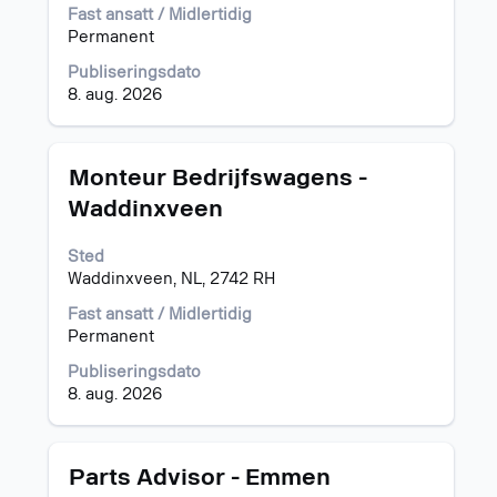
vise
Fast ansatt / Midlertidig
det
Permanent
fullstendige
Publiseringsdato
innholdet
8. aug. 2026
i
jobbinformasjonen.
Tittel
Velg
Monteur Bedrijfswagens -
med
Waddinxveen
mellomromstasten
for
Sted
å
Waddinxveen, NL, 2742 RH
vise
det
Fast ansatt / Midlertidig
fullstendige
Permanent
innholdet
i
Publiseringsdato
jobbinformasjonen.
8. aug. 2026
Tittel
Velg
Parts Advisor - Emmen
med