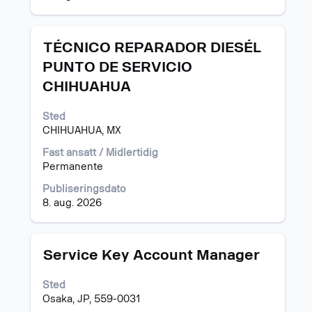
Tittel
Velg
TÉCNICO REPARADOR DIESÉL
med
PUNTO DE SERVICIO
mellomromstasten
CHIHUAHUA
for
å
vise
Sted
det
CHIHUAHUA, MX
fullstendige
Fast ansatt / Midlertidig
innholdet
Permanente
i
jobbinformasjonen.
Publiseringsdato
8. aug. 2026
Tittel
Velg
Service Key Account Manager
med
mellomromstasten
Sted
for
Osaka, JP, 559-0031
å