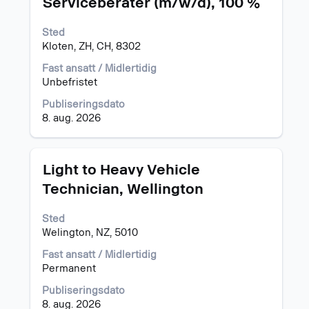
Serviceberater (m/w/d), 100 %
med
mellomromstasten
Sted
for
Kloten, ZH, CH, 8302
å
vise
Fast ansatt / Midlertidig
det
Unbefristet
fullstendige
Publiseringsdato
innholdet
8. aug. 2026
i
jobbinformasjonen.
Tittel
Velg
Light to Heavy Vehicle
med
Technician, Wellington
mellomromstasten
for
Sted
å
Welington, NZ, 5010
vise
det
Fast ansatt / Midlertidig
fullstendige
Permanent
innholdet
i
Publiseringsdato
jobbinformasjonen.
8. aug. 2026