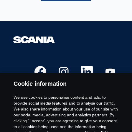
Å
Å
Å
Å
p
p
p
p
n
n
n
n
e
e
e
e
Cookie information
s
s
s
s
i
i
i
i
e
e
e
e
t
t
t
t
We use cookies to personalise content and ads, to
n
n
n
n
Ledige stillinger
provide social media features and to analyse our traffic.
y
y
y
y
t
t
t
t
We also share information about your use of our site with
Steder
t
t
t
t
our social media, advertising and analytics partners. By
f
f
f
f
Kontakt oss
a
a
a
a
clicking “I accept”, you are agreeing to give your consent
n
n
n
n
Om Scania
to all cookies being used and the information being
e
e
e
e