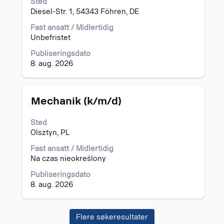
Sted
å
Diesel-Str. 1, 54343 Föhren, DE
vise
det
Fast ansatt / Midlertidig
fullstendige
Unbefristet
innholdet
i
Publiseringsdato
jobbinformasjonen.
8. aug. 2026
Tittel
Velg
Mechanik (k/m/d)
med
mellomromstasten
Sted
for
Olsztyn, PL
å
vise
Fast ansatt / Midlertidig
det
Na czas nieokreślony
fullstendige
Publiseringsdato
innholdet
8. aug. 2026
i
jobbinformasjonen.
Flere søkeresultater