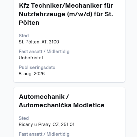
Tittel
Velg
Kfz Techniker/Mechaniker für
med
Nutzfahrzeuge (m/w/d) für St.
mellomromstasten
Pölten
for
å
vise
Sted
det
St. Pölten, AT, 3100
fullstendige
Fast ansatt / Midlertidig
innholdet
Unbefristet
i
jobbinformasjonen.
Publiseringsdato
8. aug. 2026
Tittel
Velg
Automechanik /
med
Automechanička Modletice
mellomromstasten
for
Sted
å
Řícany u Prahy, CZ, 251 01
vise
det
Fast ansatt / Midlertidig