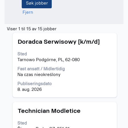
Fjern
Søkeresultater
Viser 1 til 15 av 15 jobber
for
Tittel
Velg
"Montenegro".
Doradca Serwisowy [k/m/d]
med
Viser
mellomromstasten
1
Sted
for
til
Tarnowo Podgórne, PL, 62-080
å
15
vise
av
Fast ansatt / Midlertidig
det
15
Na czas nieokreślony
fullstendige
jobber
Publiseringsdato
innholdet
Bruk
8. aug. 2026
i
Tab-
jobbinformasjonen.
tasten
til
å
Tittel
Velg
Technician Modletice
navigere
med
i
mellomromstasten
Sted
jobblisten.
for