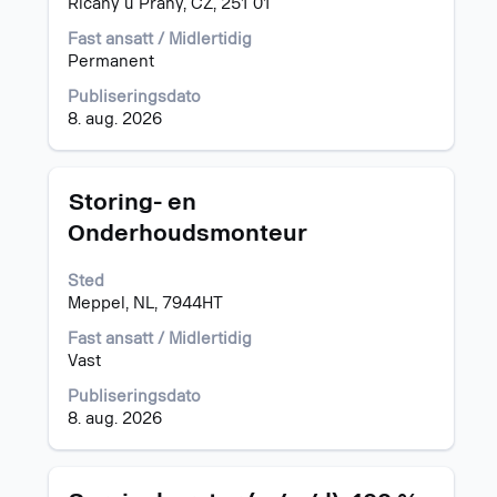
Řícany u Prahy, CZ, 251 01
Velg
å
å
vise
Fast ansatt / Midlertidig
vise
det
Permanent
fullstendige
fullstendige
Publiseringsdato
detaljer
innholdet
8. aug. 2026
for
i
jobben.
jobbinformasjonen.
Tittel
Velg
Storing- en
med
Onderhoudsmonteur
mellomromstasten
for
Sted
å
Meppel, NL, 7944HT
vise
det
Fast ansatt / Midlertidig
fullstendige
Vast
innholdet
i
Publiseringsdato
jobbinformasjonen.
8. aug. 2026
Tittel
Velg