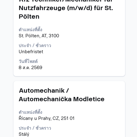
โดย
Nutzfahrzeuge (m/w/d) für St.
ใช้
Pölten
Space
Bar
เพื่อ
ตำแหน่งที่ตั้ง
ดู
St. Pölten, AT, 3100
เนื้อหา
ประจำ / ชั่วคราว
แบบ
Unbefristet
เต็ม
ของ
วันที่โพสต์
ข้อมูล
8 ส.ค. 2569
งาน
ตำแหน่ง
เลือก
Automechanik /
โดย
Automechanička Modletice
ใช้
Space
ตำแหน่งที่ตั้ง
Bar
Řícany u Prahy, CZ, 251 01
เพื่อ
ดู
ประจำ / ชั่วคราว
เนื้อหา
Stálý