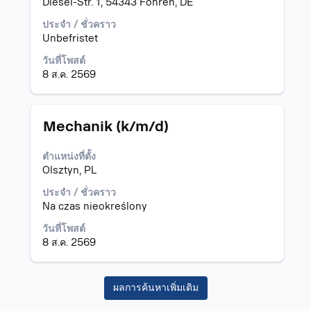
Diesel-Str. 1, 54343 Föhren, DE
เพื่อ
ดู
ประจำ / ชั่วคราว
เนื้อหา
Unbefristet
แบบ
เต็ม
วันที่โพสต์
ของ
8 ส.ค. 2569
ข้อมูล
งาน
ตำแหน่ง
เลือก
Mechanik (k/m/d)
โดย
ใช้
ตำแหน่งที่ตั้ง
Space
Olsztyn, PL
Bar
เพื่อ
ประจำ / ชั่วคราว
ดู
Na czas nieokreślony
เนื้อหา
วันที่โพสต์
แบบ
8 ส.ค. 2569
เต็ม
ของ
ข้อมูล
ผลการค้นหาเพิ่มเติม
งาน