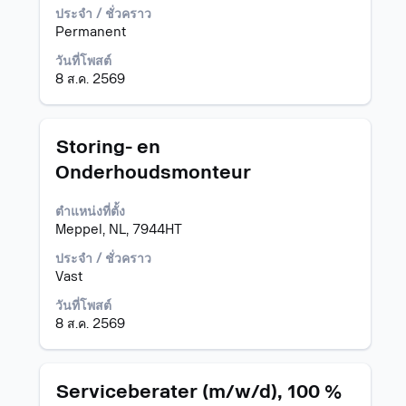
เพื่อ
เพื่อ
ประจำ / ชั่วคราว
ไป
ดู
Permanent
ยัง
เนื้อหา
วันที่โพสต์
รายการ
แบบ
8 ส.ค. 2569
งาน
เต็ม
เลือก
ของ
เพื่อ
ข้อมูล
ดู
งาน
ตำแหน่ง
เลือก
Storing- en
ราย
โดย
Onderhoudsmonteur
ละเอียด
ใช้
ทั้งหมด
Space
ของ
ตำแหน่งที่ตั้ง
Bar
งาน
Meppel, NL, 7944HT
เพื่อ
นั้น
ดู
ประจำ / ชั่วคราว
เนื้อหา
Vast
แบบ
เต็ม
วันที่โพสต์
ของ
8 ส.ค. 2569
ข้อมูล
งาน
ตำแหน่ง
เลือก
Serviceberater (m/w/d), 100 %
โดย