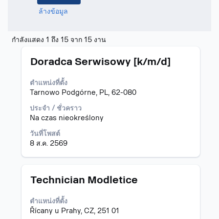
ล้างข้อมูล
ผล
กำลังแสดง 1 ถึง 15 จาก 15 งาน
การ
ตำแหน่ง
เลือก
ค้นหา
Doradca Serwisowy [k/m/d]
โดย
สำหรับ
ใช้
"มอน
ตำแหน่งที่ตั้ง
Space
เต
Tarnowo Podgórne, PL, 62-080
Bar
เน
เพื่อ
โกร".
ประจำ / ชั่วคราว
ดู
กำลัง
Na czas nieokreślony
เนื้อหา
แสดง
วันที่โพสต์
แบบ
1
8 ส.ค. 2569
เต็ม
ถึง
ของ
15
ข้อมูล
จาก
งาน
15
ตำแหน่ง
เลือก
Technician Modletice
งาน
โดย
ใช้
ใช้
ตำแหน่งที่ตั้ง
ปุ่ม
Space
Řícany u Prahy, CZ, 251 01
Tab
Bar