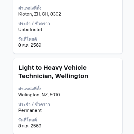
ใช้
ตำแหน่งที่ตั้ง
Space
Kloten, ZH, CH, 8302
Bar
เพื่อ
ประจำ / ชั่วคราว
ดู
Unbefristet
เนื้อหา
วันที่โพสต์
แบบ
8 ส.ค. 2569
เต็ม
ของ
ข้อมูล
งาน
ตำแหน่ง
เลือก
Light to Heavy Vehicle
โดย
Technician, Wellington
ใช้
Space
ตำแหน่งที่ตั้ง
Bar
Welington, NZ, 5010
เพื่อ
ดู
ประจำ / ชั่วคราว
เนื้อหา
Permanent
แบบ
เต็ม
วันที่โพสต์
ของ
8 ส.ค. 2569
ข้อมูล