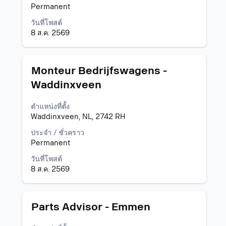
ดู
Permanent
เนื้อหา
วันที่โพสต์
แบบ
8 ส.ค. 2569
เต็ม
ของ
ข้อมูล
งาน
ตำแหน่ง
เลือก
Monteur Bedrijfswagens -
โดย
Waddinxveen
ใช้
Space
ตำแหน่งที่ตั้ง
Bar
Waddinxveen, NL, 2742 RH
เพื่อ
ดู
ประจำ / ชั่วคราว
เนื้อหา
Permanent
แบบ
เต็ม
วันที่โพสต์
ของ
8 ส.ค. 2569
ข้อมูล
งาน
ตำแหน่ง
เลือก
Parts Advisor - Emmen
โดย
ใช้