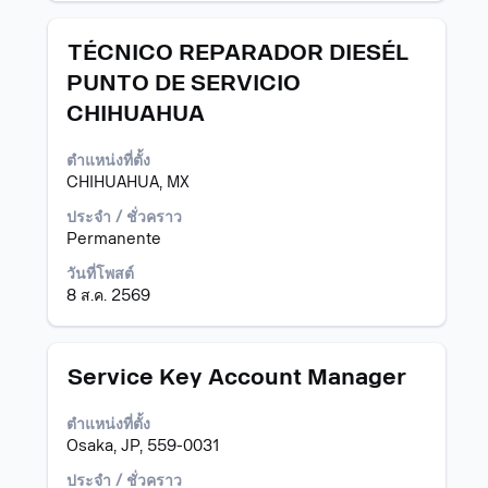
งาน
ตำแหน่ง
เลือก
TÉCNICO REPARADOR DIESÉL
โดย
PUNTO DE SERVICIO
ใช้
CHIHUAHUA
Space
Bar
เพื่อ
ตำแหน่งที่ตั้ง
ดู
CHIHUAHUA, MX
เนื้อหา
ประจำ / ชั่วคราว
แบบ
Permanente
เต็ม
ของ
วันที่โพสต์
ข้อมูล
8 ส.ค. 2569
งาน
ตำแหน่ง
เลือก
Service Key Account Manager
โดย
ใช้
ตำแหน่งที่ตั้ง
Space
Osaka, JP, 559-0031
Bar
เพื่อ
ประจำ / ชั่วคราว