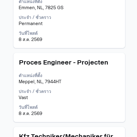
ตำแหน่งที่ตั้ง
Space
Emmen, NL, 7825 GS
Bar
เพื่อ
ประจำ / ชั่วคราว
ดู
Permanent
เนื้อหา
วันที่โพสต์
แบบ
8 ส.ค. 2569
เต็ม
ของ
ข้อมูล
งาน
ตำแหน่ง
เลือก
Proces Engineer - Projecten
โดย
ใช้
ตำแหน่งที่ตั้ง
Space
Meppel, NL, 7944HT
Bar
เพื่อ
ประจำ / ชั่วคราว
ดู
Vast
เนื้อหา
วันที่โพสต์
แบบ
8 ส.ค. 2569
เต็ม
ของ
ข้อมูล
งาน
ตำแหน่ง
เลือก
Kfz Techniker/Mechaniker für