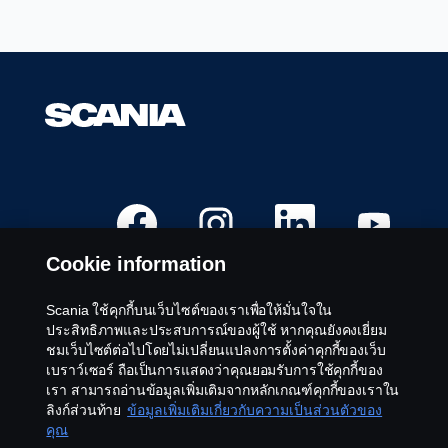
เ
เ
เ
เ
ปิ
ปิ
ปิ
ปิ
ด
ด
ด
ด
ใ
ใ
ใ
ใ
Cookie information
น
น
น
น
แ
แ
แ
แ
ท็
ท็
ท็
ท็
บ
บ
บ
บ
Scania ใช้คุกกี้บนเว็บไซต์ของเราเพื่อให้มั่นใจใน
ใ
ใ
ใ
ใ
ตำแหน่งงานที่ว่าง
ประสิทธิภาพและประสบการณ์ของผู้ใช้ หากคุณยังคงเยี่ยม
ห
ห
ห
ห
ม่
ม่
ม่
ม่
ชมเว็บไซต์ต่อไปโดยไม่เปลี่ยนแปลงการตั้งค่าคุกกี้ของเว็บ
สถานที่ของตำแหน่งงาน
เบราว์เซอร์ ถือเป็นการแสดงว่าคุณยอมรับการใช้คุกกี้ของ
ติดต่อเรา
เรา สามารถอ่านข้อมูลเพิ่มเติมจากหลักเกณฑ์คุกกี้ของเราใน
เกี่ยวกับ Scania
ลิงก์ส่วนท้าย
ข้อมูลเพิ่มเติมเกี่ยวกับความเป็นส่วนตัวของ
คุณ