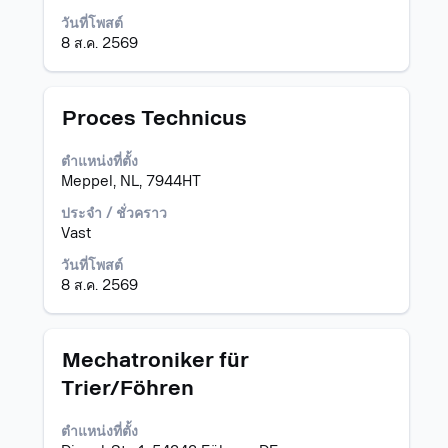
แบบ
เต็ม
วันที่โพสต์
ของ
8 ส.ค. 2569
ข้อมูล
งาน
ตำแหน่ง
เลือก
Proces Technicus
โดย
ใช้
ตำแหน่งที่ตั้ง
Space
Meppel, NL, 7944HT
Bar
เพื่อ
ประจำ / ชั่วคราว
ดู
Vast
เนื้อหา
วันที่โพสต์
แบบ
8 ส.ค. 2569
เต็ม
ของ
ข้อมูล
งาน
ตำแหน่ง
เลือก
Mechatroniker für
โดย
Trier/Föhren
ใช้
Space
ตำแหน่งที่ตั้ง
Bar