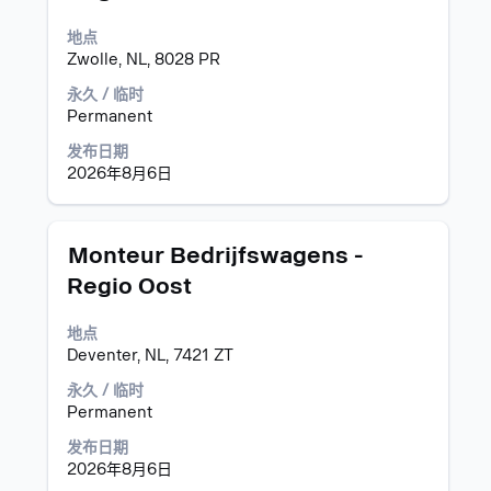
的
格
完
地点
键
整
Zwolle, NL, 8028 PR
进
内
行
永久 / 临时
容。
选
Permanent
择
以
发布日期
查
2026年8月6日
看
职
位
职
使
Monteur Bedrijfswagens -
信
务
用
息
Regio Oost
空
的
格
完
地点
键
整
Deventer, NL, 7421 ZT
进
内
行
永久 / 临时
容。
选
Permanent
择
以
发布日期
查
2026年8月6日
看