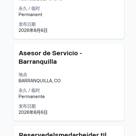
容。
行
永久 / 临时
选
Permanent
择
以
发布日期
查
2026年8月6日
看
职
位
职
使
Asesor de Servicio -
信
务
用
息
Barranquilla
空
的
格
完
地点
键
整
BARRANQUILLA, CO
进
内
行
永久 / 临时
容。
选
Permanente
择
以
发布日期
查
2026年8月6日
看
职
位
职
使
Reservedelsmedarbejder til