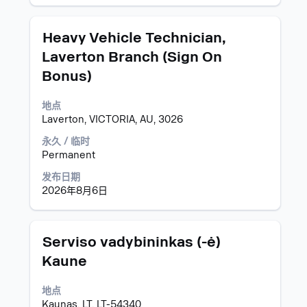
职
位
职
使
Heavy Vehicle Technician,
信
务
用
息
Laverton Branch (Sign On
空
的
Bonus)
格
完
键
整
进
地点
内
行
Laverton, VICTORIA, AU, 3026
容。
选
永久 / 临时
择
Permanent
以
查
发布日期
看
2026年8月6日
职
位
信
职
使
息
Serviso vadybininkas (-ė)
务
用
的
Kaune
空
完
格
整
地点
键
内
Kaunas, LT, LT-54340
进