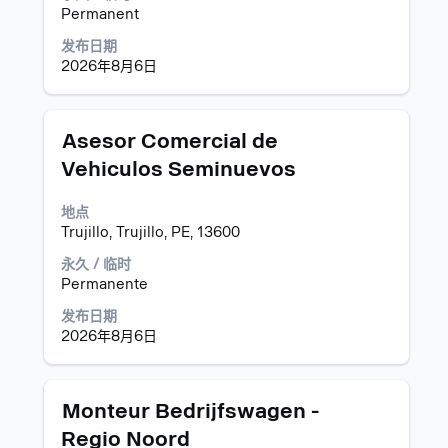
内
选
Permanent
容。
择
以
发布日期
查
2026年8月6日
看
职
位
职
使
Asesor Comercial de
信
务
用
息
Vehiculos Seminuevos
空
的
格
完
地点
键
整
Trujillo, Trujillo, PE, 13600
进
内
行
永久 / 临时
容。
选
Permanente
择
以
发布日期
查
2026年8月6日
看
职
位
职
使
Monteur Bedrijfswagen -
信
务
用
息
Regio Noord
空