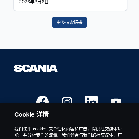
2026年8月6日
以
查
看
更多搜索结果
职
位
信
息
的
完
整
内
容。
在
在
在
在
新
新
新
新
选
选
选
选
项
项
项
项
Cookie 详情
卡
卡
卡
卡
中
中
中
中
打
打
打
打
开
开
开
开
我们使用 cookies 来个性化内容和广告，提供社交媒体功
。
。
。
。
有效职位
能，并分析我们的流量。我们还会与我们的社交媒体、广