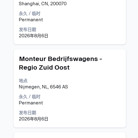
整
Tab
Shanghai, CN, 200070
进
内
键
行
永久 / 临时
容。
导
选
Permanent
航
择
职
以
发布日期
位
查
2026年8月6日
列
看
表。
职
选
位
职
使
择
Monteur Bedrijfswagens -
信
务
用
以
息
Regio Zuid Oost
空
查
的
格
看
完
地点
键
职
整
Nijmegen, NL, 6546 AS
进
位
内
行
的
永久 / 临时
容。
选
完
Permanent
择
整
以
详
发布日期
查
细
2026年8月6日
看
信
职
息。
位