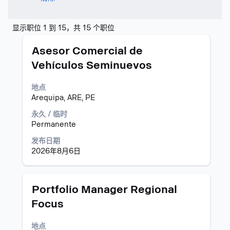
搜
显示职位 1 到 15，共 15 个职位
索
职
使
结
Asesor Comercial de
务
用
果：
Vehículos Seminuevos
空
"黑
格
山".
地点
键
显
Arequipa, ARE, PE
进
示
行
职
永久 / 临时
选
位
Permanente
择
1
以
到
发布日期
查
15，
2026年8月6日
看
共
职
15
位
个
职
使
Portfolio Manager Regional
信
职
务
用
息
Focus
位
空
的
使
格
完
用
地点
键