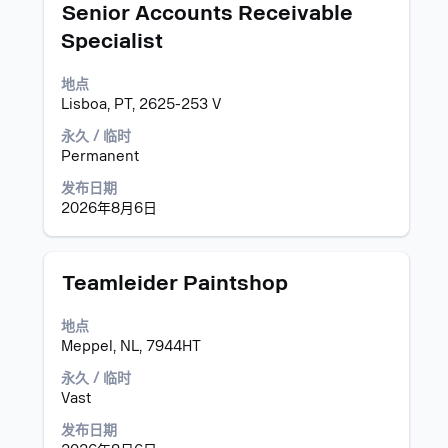
职
使
Senior Accounts Receivable
信
务
用
息
Specialist
空
的
格
完
地点
键
整
Lisboa, PT, 2625-253 V
进
内
行
永久 / 临时
容。
选
Permanent
择
以
发布日期
查
2026年8月6日
看
职
位
职
使
Teamleider Paintshop
信
务
用
息
空
地点
的
格
Meppel, NL, 7944HT
完
键
整
进
永久 / 临时
内
行
Vast
容。
选
发布日期
择