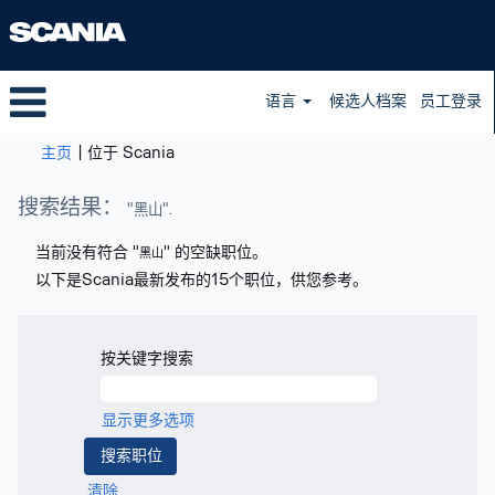
语言
候选人档案
员工登录
（当
主页
|
位于 Scania
前
页
搜索结果：
"黑山".
面）
当前没有符合 "
" 的空缺职位。
黑山
以下是Scania最新发布的15个职位，供您参考。
按关键字搜索
显示更多选项
清除