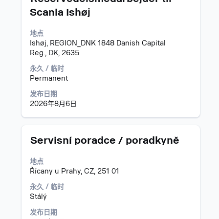
信
务
用
息
Scania Ishøj
空
的
格
完
地点
键
整
Ishøj, REGION_DNK 1848 Danish Capital
进
内
Reg., DK, 2635
行
容。
选
永久 / 临时
择
Permanent
以
查
发布日期
看
2026年8月6日
职
位
信
职
使
Servisní poradce / poradkyně
息
务
用
的
空
地点
完
格
Řícany u Prahy, CZ, 251 01
整
键
内
进
永久 / 临时
容。
行
Stálý
选
发布日期
择