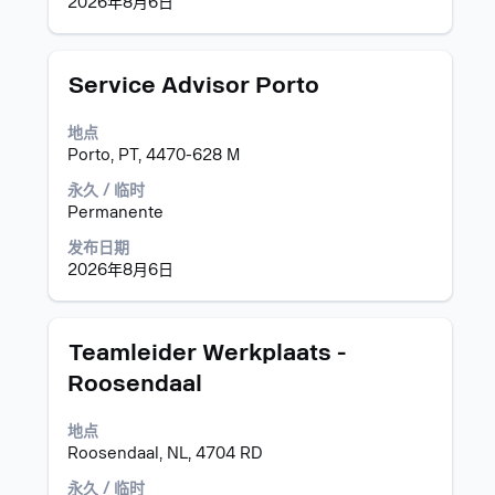
2026年8月6日
以
查
看
职
职
使
Service Advisor Porto
位
务
用
信
空
地点
息
格
Porto, PT, 4470-628 M
的
键
完
进
永久 / 临时
整
行
Permanente
内
选
发布日期
容。
择
2026年8月6日
以
查
看
职
职
使
Teamleider Werkplaats -
位
务
用
Roosendaal
信
空
息
格
地点
的
键
Roosendaal, NL, 4704 RD
完
进
整
行
永久 / 临时