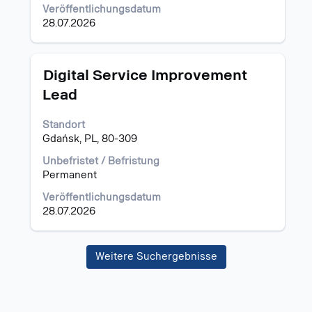
Veröffentlichungsdatum
28.07.2026
Stellenbezeichnung
Drücken
Digital Service Improvement
Sie
Lead
die
Leertaste,
Standort
um
Gdańsk, PL, 80-309
die
Stelleninformationen
Unbefristet / Befristung
vollständig
Permanent
anzuzeigen.
Veröffentlichungsdatum
28.07.2026
Weitere Suchergebnisse