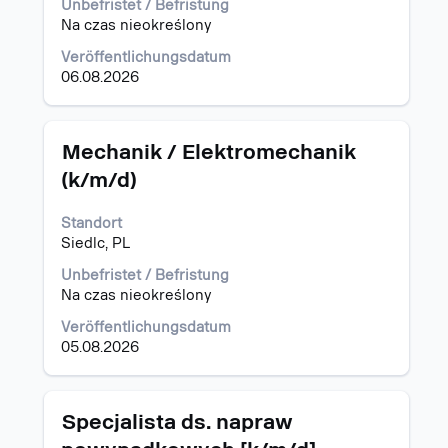
die
Unbefristet / Befristung
Stelleninformationen
Na czas nieokreślony
vollständig
Veröffentlichungsdatum
anzuzeigen.
06.08.2026
Stellenbezeichnung
Drücken
Mechanik / Elektromechanik
Sie
(k/m/d)
die
Leertaste,
Standort
um
Siedlc, PL
die
Stelleninformationen
Unbefristet / Befristung
vollständig
Na czas nieokreślony
anzuzeigen.
Veröffentlichungsdatum
05.08.2026
Stellenbezeichnung
Drücken
Specjalista ds. napraw
Sie