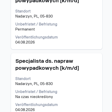
powypadkowych [k/m/d]
die
Leertaste,
Standort
um
Nadarzyn, PL, 05-830
die
Stelleninformationen
Unbefristet / Befristung
vollständig
Permanent
anzuzeigen.
Veröffentlichungsdatum
04.08.2026
Stellenbezeichnung
Drücken
Specjalista ds. napraw
Sie
powypadkowych [k/m/d]
die
Leertaste,
Standort
um
Nadarzyn, PL, 05-830
die
Stelleninformationen
Unbefristet / Befristung
vollständig
Na czas nieokreślony
anzuzeigen.
Veröffentlichungsdatum
04.08.2026