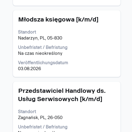
Stellenbezeichnung
Drücken
Młodsza księgowa [k/m/d]
Sie
die
Standort
Leertaste,
Nadarzyn, PL, 05-830
um
die
Unbefristet / Befristung
Stelleninformationen
Na czas nieokreślony
vollständig
Veröffentlichungsdatum
anzuzeigen.
03.08.2026
Stellenbezeichnung
Drücken
Przedstawiciel Handlowy ds.
Sie
Usług Serwisowych [k/m/d]
die
Leertaste,
Standort
um
Zagnańsk, PL, 26-050
die
Stelleninformationen
Unbefristet / Befristung
vollständig