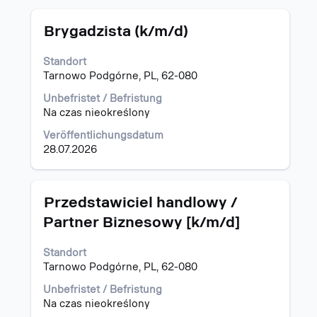
Stellenbezeichnung
Drücken
Brygadzista (k/m/d)
Sie
die
Standort
Leertaste,
Tarnowo Podgórne, PL, 62-080
um
die
Unbefristet / Befristung
Stelleninformationen
Na czas nieokreślony
vollständig
Veröffentlichungsdatum
anzuzeigen.
28.07.2026
Stellenbezeichnung
Drücken
Przedstawiciel handlowy /
Sie
Partner Biznesowy [k/m/d]
die
Leertaste,
Standort
um
Tarnowo Podgórne, PL, 62-080
die
Stelleninformationen
Unbefristet / Befristung
vollständig
Na czas nieokreślony
anzuzeigen.