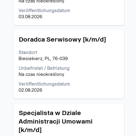
Na czas nieokreślony
anzuzeigen.
Veröffentlichungsdatum
03.08.2026
Stellenbezeichnung
Drücken
Doradca Serwisowy [k/m/d]
Sie
die
Standort
Leertaste,
Biesiekierz, PL, 76-039
um
die
Unbefristet / Befristung
Stelleninformationen
Na czas nieokreślony
vollständig
Veröffentlichungsdatum
anzuzeigen.
02.08.2026
Stellenbezeichnung
Drücken
Specjalista w Dziale
Sie
Administracji Umowami
die
[k/m/d]
Leertaste,
um