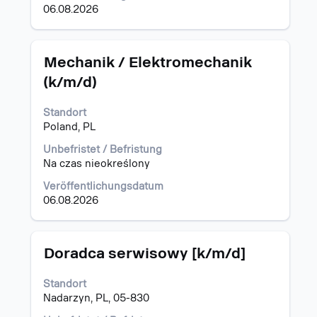
anzuzeigen.
eine
06.08.2026
Stelle
aus,
um
Stellenbezeichnung
Drücken
Mechanik / Elektromechanik
alle
Sie
Details
(k/m/d)
die
anzuzeigen.
Leertaste,
Standort
um
Poland, PL
die
Stelleninformationen
Unbefristet / Befristung
vollständig
Na czas nieokreślony
anzuzeigen.
Veröffentlichungsdatum
06.08.2026
Stellenbezeichnung
Drücken
Doradca serwisowy [k/m/d]
Sie
die
Standort
Leertaste,
Nadarzyn, PL, 05-830
um