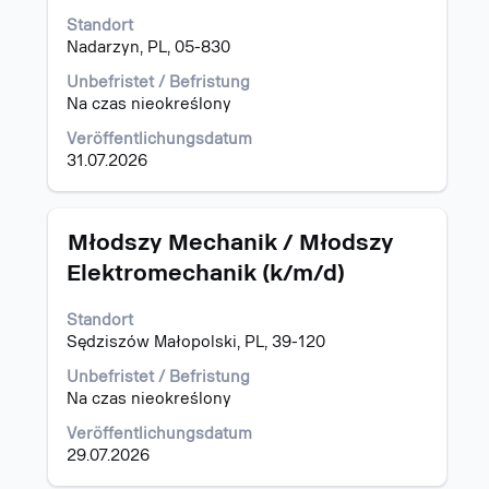
die
Standort
Stelleninformationen
Nadarzyn, PL, 05-830
vollständig
Unbefristet / Befristung
anzuzeigen.
Na czas nieokreślony
Veröffentlichungsdatum
31.07.2026
Stellenbezeichnung
Drücken
Młodszy Mechanik / Młodszy
Sie
Elektromechanik (k/m/d)
die
Leertaste,
Standort
um
Sędziszów Małopolski, PL, 39-120
die
Stelleninformationen
Unbefristet / Befristung
vollständig
Na czas nieokreślony
anzuzeigen.
Veröffentlichungsdatum
29.07.2026