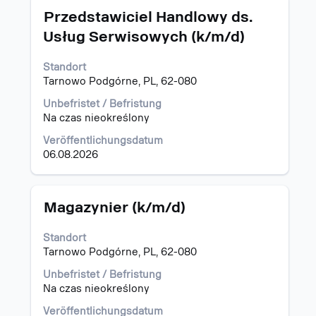
Stellenbezeichnung
Drücken
"Polen".
Przedstawiciel Handlowy ds.
Sie
Es
Usług Serwisowych (k/m/d)
die
werden
Leertaste,
1
Standort
um
bis
Tarnowo Podgórne, PL, 62-080
die
15
Stelleninformationen
von
Unbefristet / Befristung
vollständig
22
Na czas nieokreślony
anzuzeigen.
Stellen
angezeigt
Veröffentlichungsdatum
Verwenden
06.08.2026
Sie
die
Tabulatortaste,
Stellenbezeichnung
Drücken
Magazynier (k/m/d)
um
Sie
durch
die
Standort
die
Leertaste,
Tarnowo Podgórne, PL, 62-080
Stellenliste
um
zu
die
Unbefristet / Befristung
navigieren.
Stelleninformationen
Na czas nieokreślony
Wählen
vollständig
Sie
Veröffentlichungsdatum