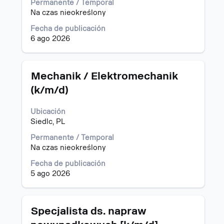
Permanente / Temporal
contenido
Na czas nieokreślony
completo
de
Fecha de publicación
la
6 ago 2026
información
del
puesto.
Título
Utilice
Mechanik / Elektromechanik
la
(k/m/d)
barra
espaciadora
Ubicación
para
Siedlc, PL
ver
el
Permanente / Temporal
contenido
Na czas nieokreślony
completo
de
Fecha de publicación
la
5 ago 2026
información
del
puesto.
Título
Utilice
Specjalista ds. napraw
la