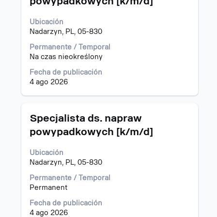
powypadkowych [k/m/d]
barra
espaciadora
Ubicación
para
Nadarzyn, PL, 05-830
ver
el
Permanente / Temporal
contenido
Na czas nieokreślony
completo
de
Fecha de publicación
la
4 ago 2026
información
del
puesto.
Título
Utilice
Specjalista ds. napraw
la
powypadkowych [k/m/d]
barra
espaciadora
Ubicación
para
Nadarzyn, PL, 05-830
ver
el
Permanente / Temporal
contenido
Permanent
completo
de
Fecha de publicación
la
4 ago 2026