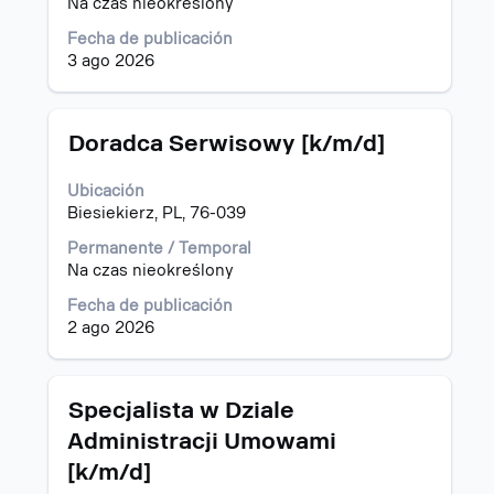
el
Na czas nieokreślony
contenido
Fecha de publicación
completo
3 ago 2026
de
la
información
del
Título
Utilice
Doradca Serwisowy [k/m/d]
puesto.
la
barra
Ubicación
espaciadora
Biesiekierz, PL, 76-039
para
ver
Permanente / Temporal
el
Na czas nieokreślony
contenido
Fecha de publicación
completo
2 ago 2026
de
la
información
del
Título
Utilice
Specjalista w Dziale
puesto.
la
Administracji Umowami
barra
[k/m/d]
espaciadora
para