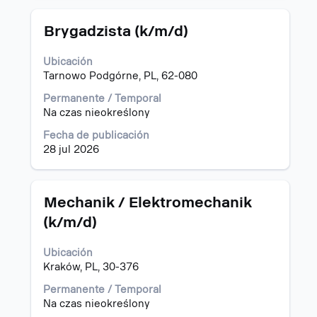
del
puesto.
Título
Utilice
Brygadzista (k/m/d)
la
barra
Ubicación
espaciadora
Tarnowo Podgórne, PL, 62-080
para
ver
Permanente / Temporal
el
Na czas nieokreślony
contenido
Fecha de publicación
completo
28 jul 2026
de
la
información
del
Título
Utilice
Mechanik / Elektromechanik
puesto.
la
(k/m/d)
barra
espaciadora
Ubicación
para
Kraków, PL, 30-376
ver
el
Permanente / Temporal
contenido
Na czas nieokreślony
completo