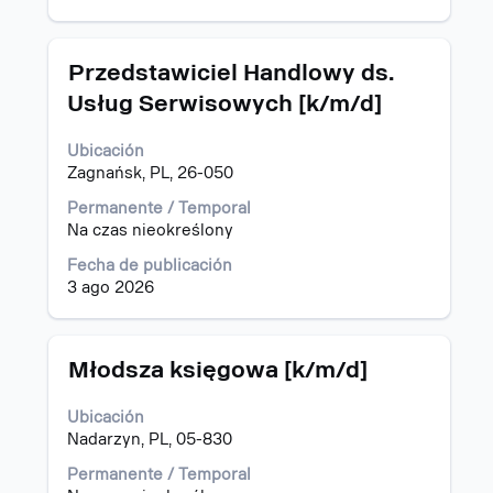
información
del
puesto.
Título
Utilice
Przedstawiciel Handlowy ds.
la
Usług Serwisowych [k/m/d]
barra
espaciadora
Ubicación
para
Zagnańsk, PL, 26-050
ver
el
Permanente / Temporal
contenido
Na czas nieokreślony
completo
de
Fecha de publicación
la
3 ago 2026
información
del
puesto.
Título
Utilice
Młodsza księgowa [k/m/d]
la
barra
Ubicación
espaciadora
Nadarzyn, PL, 05-830
para
ver
Permanente / Temporal