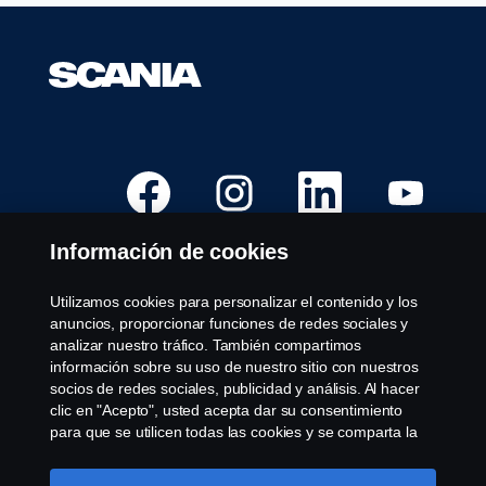
S
S
S
S
e
e
e
e
a
a
a
a
b
b
b
b
r
r
r
r
Información de cookies
e
e
e
e
e
e
e
e
n
n
n
n
u
u
u
u
Utilizamos cookies para personalizar el contenido y los
Puestos Vacantes
n
n
n
n
anuncios, proporcionar funciones de redes sociales y
a
a
a
a
Localizaciones
n
n
n
n
analizar nuestro tráfico. También compartimos
u
u
u
u
Contáctenos
información sobre su uso de nuestro sitio con nuestros
e
e
e
e
v
v
v
v
socios de redes sociales, publicidad y análisis. Al hacer
Sobre Scania
a
a
a
a
clic en "Acepto", usted acepta dar su consentimiento
p
p
p
p
e
e
e
e
para que se utilicen todas las cookies y se comparta la
s
s
s
s
información. También puede administrar sus cookies
Aviso legal
t
t
t
t
haciendo clic en "Configuración de cookies" y
a
a
a
a
Declaración de privacidad