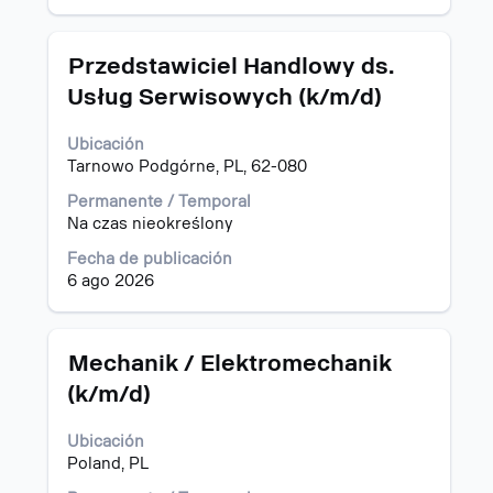
ver
la
todos
información
los
del
Título
Utilice
Przedstawiciel Handlowy ds.
detalles
puesto.
la
Usług Serwisowych (k/m/d)
del
barra
puesto.
espaciadora
Ubicación
para
Tarnowo Podgórne, PL, 62-080
ver
el
Permanente / Temporal
contenido
Na czas nieokreślony
completo
de
Fecha de publicación
la
6 ago 2026
información
del
puesto.
Título
Utilice
Mechanik / Elektromechanik
la
(k/m/d)
barra
espaciadora
Ubicación
para
Poland, PL
ver
el