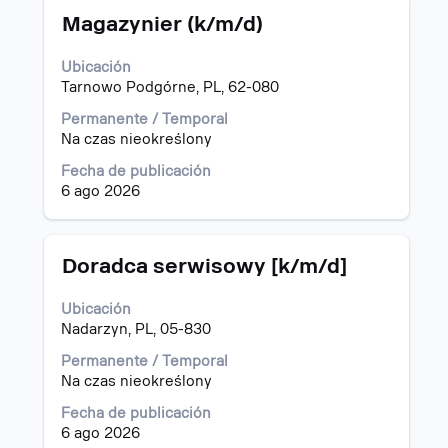
Título
Utilice
búsqueda
Magazynier (k/m/d)
la
de
barra
"Polonia".
Ubicación
espaciadora
Mostrando
Tarnowo Podgórne, PL, 62-080
para
1
ver
a
Permanente / Temporal
el
15
Na czas nieokreślony
contenido
de
Fecha de publicación
completo
22
6 ago 2026
de
puestos
la
Utilice
información
el
del
tabulador
Título
Utilice
Doradca serwisowy [k/m/d]
puesto.
para
la
navegar
barra
Ubicación
por
espaciadora
Nadarzyn, PL, 05-830
la
para
lista
ver
Permanente / Temporal
de
el
Na czas nieokreślony
puestos.
contenido
Fecha de publicación
Seleccione
completo
6 ago 2026
para
de