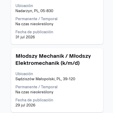
ver
Ubicación
el
Nadarzyn, PL, 05-830
contenido
Permanente / Temporal
completo
Na czas nieokreślony
de
la
Fecha de publicación
información
31 jul 2026
del
puesto.
Título
Utilice
Młodszy Mechanik / Młodszy
la
Elektromechanik (k/m/d)
barra
espaciadora
Ubicación
para
Sędziszów Małopolski, PL, 39-120
ver
el
Permanente / Temporal
contenido
Na czas nieokreślony
completo
de
Fecha de publicación
la
29 jul 2026
información