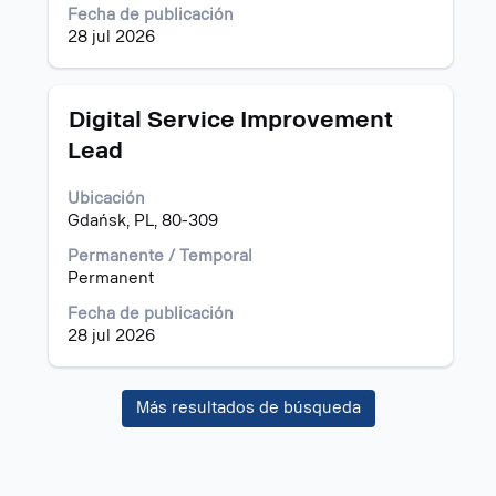
de
Fecha de publicación
la
28 jul 2026
información
del
puesto.
Título
Utilice
Digital Service Improvement
la
Lead
barra
espaciadora
Ubicación
para
Gdańsk, PL, 80-309
ver
el
Permanente / Temporal
contenido
Permanent
completo
de
Fecha de publicación
la
28 jul 2026
información
del
puesto.
Más resultados de búsqueda