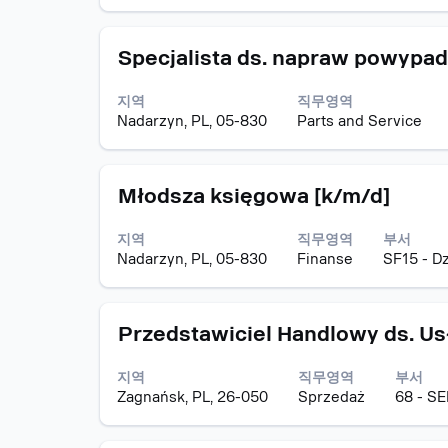
할
택
를
직
컨
수
하
눌
무
텐
있
십
모
스
러
Specjalista ds. napraw powypa
정
트
습
시
집
페
선
보
를
니
오.
공
이
택
의
조
다.
지역
직무영역
고
스
하
전
회
Nadarzyn, PL, 05-830
Parts and Service
바
면
체
할
를
직
컨
수
눌
무
텐
있
모
스
러
Młodsza księgowa [k/m/d]
정
트
습
집
페
선
보
를
니
공
이
택
의
조
다.
지역
직무영역
부서
고
스
하
전
회
Nadarzyn, PL, 05-830
Finanse
SF15 - D
바
면
체
할
를
직
컨
수
눌
무
텐
있
모
스
러
Przedstawiciel Handlowy ds. U
정
트
습
집
페
선
보
를
니
공
이
택
의
조
다.
지역
직무영역
부서
고
스
하
전
회
Zagnańsk, PL, 26-050
Sprzedaż
68 - S
바
면
체
할
를
직
컨
수