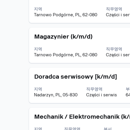
집
페
선
란
공
이
택
드".
지역
직무영역
고
스
하
22
Tarnowo Podgórne, PL, 62-080
Części i se
바
면
개
를
직
의
눌
무
작
모
스
러
Magazynier (k/m/d)
정
업
집
페
선
보
중
공
이
택
의
1
지역
직무영역
고
스
하
전
-
Tarnowo Podgórne, PL, 62-080
Części i se
바
면
체
15
를
직
컨
표
눌
무
텐
시
모
스
러
Doradca serwisowy [k/m/d]
정
트
Tab
집
페
선
보
를
키
공
이
택
의
조
로
지역
직무영역
부
고
스
하
전
회
직
Nadarzyn, PL, 05-830
Części i serwis
6
바
면
체
할
무
를
직
컨
수
목
눌
무
텐
있
록
모
스
러
Mechanik / Elektromechanik (k
정
트
습
을
집
페
선
보
를
니
탐
공
이
택
의
조
다.
색
지역
직무영역
부서