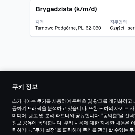
눌
보
를
니
모
스
러
Brygadzista (k/m/d)
의
조
다.
집
페
선
전
회
공
이
택
체
할
지역
직무영역
고
스
하
컨
수
Tarnowo Podgórne, PL, 62-080
Części i se
바
면
텐
있
를
직
트
습
눌
무
를
니
러
정
조
다.
선
보
회
택
의
할
하
전
수
면
체
있
직
컨
습
무
쿠키 정보
텐
니
정
트
다.
보
를
스카니아는 쿠키를 사용하여 콘텐츠 및 광고를 개인화하고 
의
조
공하며 트래픽을 분석하고 있습니다. 또한 귀하의 사이트 사
전
회
채용직무
법적 고지 사항
미디어, 광고 및 분석 파트너와 공유합니다. "동의함"을 선
체
할
컨
근무 지역
개인정보 취급방침
수
정보 공유에 동의합니다. 쿠키 사용에 대한 자세한 내용은 이
텐
있
릭하거나, "쿠키 설정"을 클릭하여 쿠키를 관리 할 수있는 
문의하기
쿠키
트
습