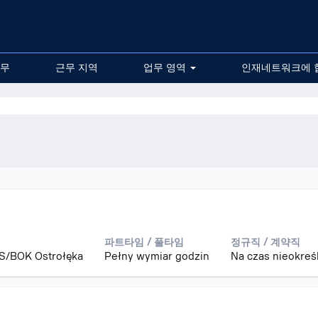
무
근무 지역
업무 영역
인재네트워크에 
파트타임 / 풀타임
정규직 / 계약직
S/BOK Ostrołęka
Pełny wymiar godzin
Na czas nieokreś