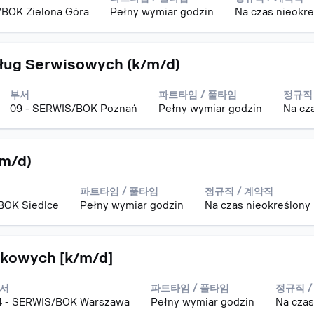
/BOK Zielona Góra
Pełny wymiar godzin
Na czas nieokr
sług Serwisowych (k/m/d)
부서
파트타임 / 풀타임
정규직 
09 - SERWIS/BOK Poznań
Pełny wymiar godzin
Na cz
/m/d)
파트타임 / 풀타임
정규직 / 계약직
BOK Siedlce
Pełny wymiar godzin
Na czas nieokreślony
dkowych [k/m/d]
서
파트타임 / 풀타임
정규직 /
4 - SERWIS/BOK Warszawa
Pełny wymiar godzin
Na czas