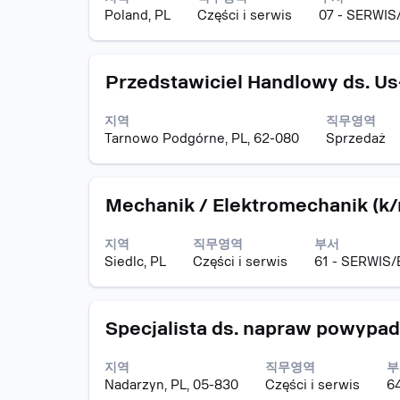
고
스
하
전
회
합
Poland, PL
Części i serwis
07 - SERWIS
바
면
체
할
니
를
직
컨
수
다.
눌
무
텐
있
직
모
스
러
Przedstawiciel Handlowy ds. U
정
트
습
무
집
페
선
보
를
니
의
공
이
택
의
조
다.
지역
직무영역
전
고
스
하
전
회
Tarnowo Podgórne, PL, 62-080
Sprzedaż
체
바
면
체
할
세
를
직
컨
수
부
눌
무
텐
있
사
모
스
러
Mechanik / Elektromechanik (k
정
트
습
항
집
페
선
보
를
니
을
공
이
택
의
조
다.
지역
직무영역
부서
보
고
스
하
전
회
Siedlc, PL
Części i serwis
61 - SERWIS/
려
바
면
체
할
면
를
직
컨
수
해
눌
무
텐
있
당
모
스
러
Specjalista ds. napraw powypa
정
트
습
직
집
페
선
보
를
니
무
공
이
택
의
조
다.
지역
직무영역
부
를
고
스
하
전
회
Nadarzyn, PL, 05-830
Części i serwis
6
선
바
면
체