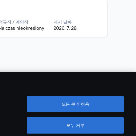
정규직 / 계약직
게시 날짜
Na czas nieokreślony
2026. 7. 28.
새
새
새
새
탭
탭
탭
탭
에
에
에
에
서
서
서
서
열
열
열
열
립
립
립
립
모든 쿠키 허용
니
니
니
니
다
다
다
다
.
.
.
.
모두 거부