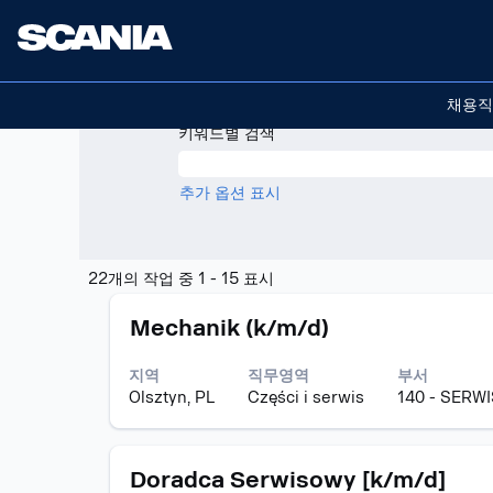
(현
홈
|
Scania의
재
페
다음에 대한 검색 결과:
"폴란드".
이
채용직
지)
키워드별 검색
추가 옵션 표시
다
22개의 작업 중 1 - 15 표시
음
모
스
에
Mechanik (k/m/d)
집
페
대
공
이
한
지역
직무영역
부서
고
스
검
Olsztyn, PL
Części i serwis
140 - SERWI
바
색
를
결
눌
과:
모
스
러
Doradca Serwisowy [k/m/d]
"폴