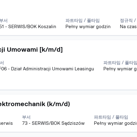
부서
파트타임 / 풀타임
정규직 /
51 - SERWIS/BOK Koszalin
Pełny wymiar godzin
Na czas
acji Umowami [k/m/d]
서
파트타임 / 풀타
F06 - Dział Administracji Umowami Leasingu
Pełny wymiar g
ektromechanik (k/m/d)
부서
파트타임 / 풀타임
serwis
73 - SERWIS/BOK Sędziszów
Pełny wymiar godzi