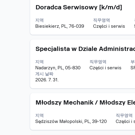
눌
무
텐
있
모
스
러
Doradca Serwisowy [k/m/d]
정
트
습
집
페
선
보
를
니
공
이
택
의
조
다.
지역
직무영역
고
스
하
전
회
Biesiekierz, PL, 76-039
Części i serwis
바
면
체
할
를
직
컨
수
눌
무
텐
있
모
스
러
Specjalista w Dziale Administr
정
트
습
집
페
선
보
를
니
공
이
택
의
조
다.
지역
직무영역
부
고
스
하
전
회
Nadarzyn, PL, 05-830
Części i serwis
S
바
면
체
할
게시 날짜
를
직
컨
수
2026. 7. 31.
눌
무
텐
있
러
정
트
습
선
보
를
니
모
스
택
Młodszy Mechanik / Młodszy El
의
조
다.
집
페
하
전
회
공
이
면
체
할
지역
직무영역
고
스
직
컨
수
Sędziszów Małopolski, PL, 39-120
Części i 
바
무
텐
있
를
정
트
습