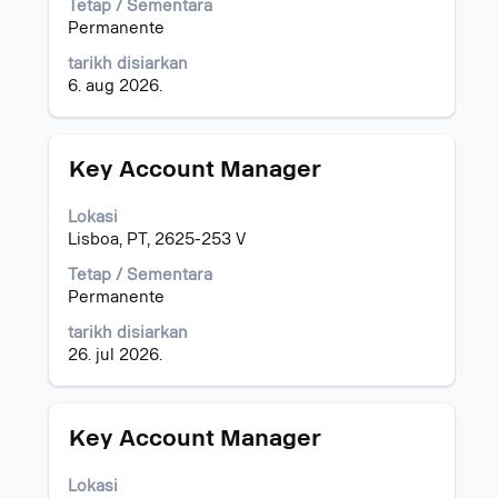
Tetap / Sementara
penuh
Permanente
bagi
maklumat
tarikh disiarkan
kerja.
6. aug 2026.
Jawatan
Pilih
Key Account Manager
dengan
bar
Lokasi
ruang
Lisboa, PT, 2625-253 V
untuk
melihat
Tetap / Sementara
kandungan
Permanente
penuh
tarikh disiarkan
bagi
26. jul 2026.
maklumat
kerja.
Jawatan
Pilih
Key Account Manager
dengan
bar
Lokasi