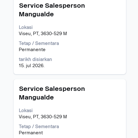
Jawatan
Pilih
Service Salesperson
dengan
Mangualde
bar
ruang
Lokasi
untuk
Viseu, PT, 3630-529 M
melihat
kandungan
Tetap / Sementara
penuh
Permanente
bagi
maklumat
tarikh disiarkan
kerja.
15. jul 2026.
Jawatan
Pilih
Service Salesperson
dengan
Mangualde
bar
ruang
Lokasi
untuk
Viseu, PT, 3630-529 M
melihat
kandungan
Tetap / Sementara
penuh
Permanent
bagi