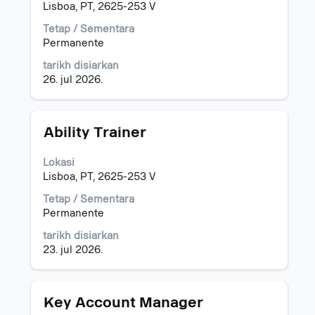
ruang
Lisboa, PT, 2625-253 V
untuk
melihat
Tetap / Sementara
kandungan
Permanente
penuh
tarikh disiarkan
bagi
26. jul 2026.
maklumat
kerja.
Jawatan
Pilih
Ability Trainer
dengan
bar
Lokasi
ruang
Lisboa, PT, 2625-253 V
untuk
melihat
Tetap / Sementara
kandungan
Permanente
penuh
tarikh disiarkan
bagi
23. jul 2026.
maklumat
kerja.
Jawatan
Pilih
Key Account Manager
dengan