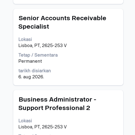
kerja.
Jawatan
Pilih
Senior Accounts Receivable
dengan
Specialist
bar
ruang
Lokasi
untuk
Lisboa, PT, 2625-253 V
melihat
kandungan
Tetap / Sementara
penuh
Permanent
bagi
maklumat
tarikh disiarkan
kerja.
6. aug 2026.
Jawatan
Pilih
Business Administrator -
dengan
Support Professional 2
bar
ruang
Lokasi
untuk
Lisboa, PT, 2625-253 V
melihat
kandungan