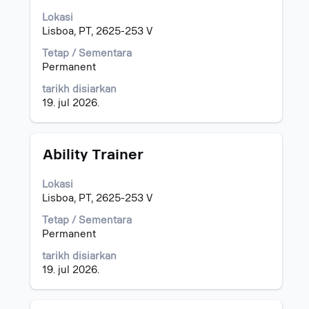
bar
Lokasi
ruang
Lisboa, PT, 2625-253 V
untuk
melihat
Tetap / Sementara
kandungan
Permanent
penuh
tarikh disiarkan
bagi
19. jul 2026.
maklumat
kerja.
Jawatan
Pilih
Ability Trainer
dengan
bar
Lokasi
ruang
Lisboa, PT, 2625-253 V
untuk
melihat
Tetap / Sementara
kandungan
Permanent
penuh
tarikh disiarkan
bagi
19. jul 2026.
maklumat
kerja.