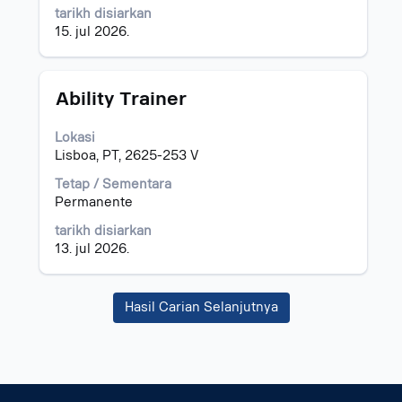
maklumat
tarikh disiarkan
kerja.
15. jul 2026.
Jawatan
Pilih
Ability Trainer
dengan
bar
Lokasi
ruang
Lisboa, PT, 2625-253 V
untuk
melihat
Tetap / Sementara
kandungan
Permanente
penuh
tarikh disiarkan
bagi
13. jul 2026.
maklumat
kerja.
Hasil Carian Selanjutnya