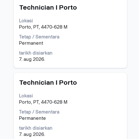
Jawatan
Pilih
untuk
Technician I Porto
dengan
"Portugal".
bar
Menunjukkan
Lokasi
ruang
1
Porto, PT, 4470-628 M
untuk
hingga
melihat
12
Tetap / Sementara
kandungan
daripada
Permanent
penuh
12
tarikh disiarkan
bagi
Kerja
7. aug 2026.
maklumat
Gunakan
kerja.
kekunci
Tab
untuk
Jawatan
Pilih
Technician I Porto
menavigasi
dengan
Senarai
bar
Lokasi
Kerja.
ruang
Porto, PT, 4470-628 M
Pilih
untuk
untuk
melihat
Tetap / Sementara
melihat
kandungan
Permanente
butiran
penuh
tarikh disiarkan
penuh
bagi
7. aug 2026.
kerja.
maklumat