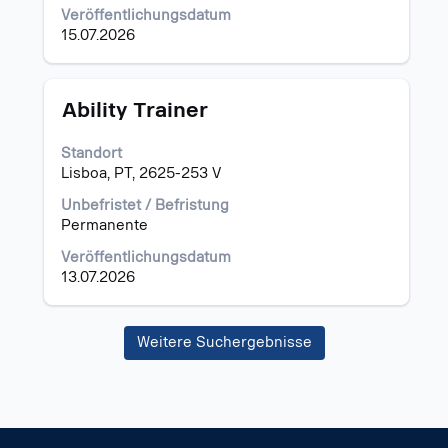
Veröffentlichungsdatum
15.07.2026
Stellenbezeichnung
Drücken
Ability Trainer
Sie
die
Standort
Leertaste,
Lisboa, PT, 2625-253 V
um
die
Unbefristet / Befristung
Stelleninformationen
Permanente
vollständig
Veröffentlichungsdatum
anzuzeigen.
13.07.2026
Weitere Suchergebnisse