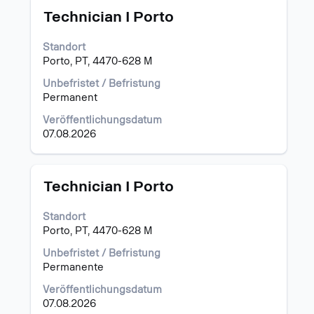
Stellenbezeichnung
Drücken
"Portugal".
Technician I Porto
Sie
Es
die
werden
Standort
Leertaste,
1
Porto, PT, 4470-628 M
um
bis
die
12
Unbefristet / Befristung
Stelleninformationen
von
Permanent
vollständig
12
Veröffentlichungsdatum
anzuzeigen.
Stellen
07.08.2026
angezeigt
Verwenden
Sie
die
Stellenbezeichnung
Drücken
Technician I Porto
Tabulatortaste,
Sie
um
die
Standort
durch
Leertaste,
Porto, PT, 4470-628 M
die
um
Stellenliste
die
Unbefristet / Befristung
zu
Stelleninformationen
Permanente
navigieren.
vollständig
Veröffentlichungsdatum
Wählen
anzuzeigen.
07.08.2026
Sie