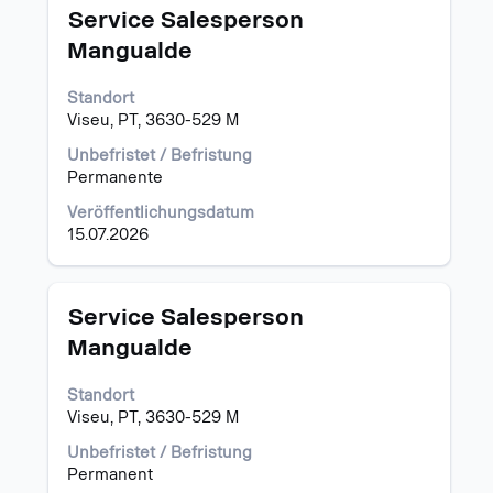
Stellenbezeichnung
Drücken
Service Salesperson
Sie
Mangualde
die
Leertaste,
Standort
um
Viseu, PT, 3630-529 M
die
Stelleninformationen
Unbefristet / Befristung
vollständig
Permanente
anzuzeigen.
Veröffentlichungsdatum
15.07.2026
Stellenbezeichnung
Drücken
Service Salesperson
Sie
Mangualde
die
Leertaste,
Standort
um
Viseu, PT, 3630-529 M
die
Stelleninformationen
Unbefristet / Befristung
vollständig
Permanent
anzuzeigen.