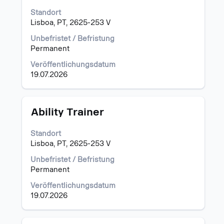
die
Standort
Leertaste,
Lisboa, PT, 2625-253 V
um
die
Unbefristet / Befristung
Stelleninformationen
Permanent
vollständig
Veröffentlichungsdatum
anzuzeigen.
19.07.2026
Stellenbezeichnung
Drücken
Ability Trainer
Sie
die
Standort
Leertaste,
Lisboa, PT, 2625-253 V
um
die
Unbefristet / Befristung
Stelleninformationen
Permanent
vollständig
Veröffentlichungsdatum
anzuzeigen.
19.07.2026