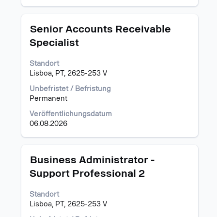
eine
Stelle
aus,
Stellenbezeichnung
Drücken
Senior Accounts Receivable
um
Sie
Specialist
alle
die
Details
Leertaste,
anzuzeigen.
Standort
um
Lisboa, PT, 2625-253 V
die
Stelleninformationen
Unbefristet / Befristung
vollständig
Permanent
anzuzeigen.
Veröffentlichungsdatum
06.08.2026
Stellenbezeichnung
Drücken
Business Administrator -
Sie
Support Professional 2
die
Leertaste,
Standort
um
Lisboa, PT, 2625-253 V
die
Stelleninformationen