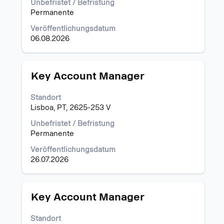
Unbefristet / Befristung
vollständig
Permanente
anzuzeigen.
Veröffentlichungsdatum
06.08.2026
Stellenbezeichnung
Drücken
Key Account Manager
Sie
die
Standort
Leertaste,
Lisboa, PT, 2625-253 V
um
die
Unbefristet / Befristung
Stelleninformationen
Permanente
vollständig
Veröffentlichungsdatum
anzuzeigen.
26.07.2026
Stellenbezeichnung
Drücken
Key Account Manager
Sie
die
Standort