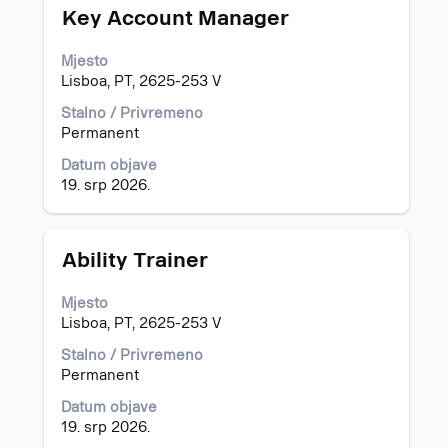
Naziv
Odaberite
Key Account Manager
posla
razmaknicom
kako
Mjesto
biste
Lisboa, PT, 2625-253 V
prikazali
čitav
Stalno / Privremeno
sadržaj
Permanent
informacija
Datum objave
o
19. srp 2026.
poslu.
Naziv
Odaberite
Ability Trainer
posla
razmaknicom
kako
Mjesto
biste
Lisboa, PT, 2625-253 V
prikazali
čitav
Stalno / Privremeno
sadržaj
Permanent
informacija
Datum objave
o
19. srp 2026.
poslu.