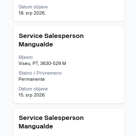
informacija
Datum objave
o
18. srp 2026.
poslu.
Naziv
Odaberite
Service Salesperson
posla
razmaknicom
Mangualde
kako
biste
Mjesto
prikazali
Viseu, PT, 3630-529 M
čitav
sadržaj
Stalno / Privremeno
informacija
Permanente
o
poslu.
Datum objave
15. srp 2026.
Naziv
Odaberite
Service Salesperson
posla
razmaknicom
Mangualde
kako
biste