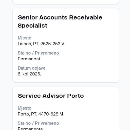
pojedinosti
o
poslu
Naziv
Odaberite
Senior Accounts Receivable
odaberite
posla
razmaknicom
Specialist
ga.
kako
biste
Mjesto
prikazali
Lisboa, PT, 2625-253 V
čitav
sadržaj
Stalno / Privremeno
informacija
Permanent
o
poslu.
Datum objave
6. kol 2026.
Naziv
Odaberite
Service Advisor Porto
posla
razmaknicom
kako
Mjesto
biste
Porto, PT, 4470-628 M
prikazali
čitav
Stalno / Privremeno
sadržaj
Permanente