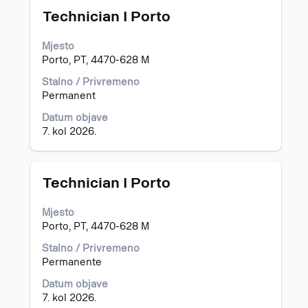
Naziv
Odaberite
za
Technician I Porto
posla
razmaknicom
"Portugal".
kako
Prikazuju
Mjesto
biste
se
Porto, PT, 4470-628 M
prikazali
poslovi
čitav
od
Stalno / Privremeno
sadržaj
1
Permanent
informacija
do
Datum objave
o
15
7. kol 2026.
poslu.
od
16
Popisom
poslova
Naziv
Odaberite
Technician I Porto
krećite
posla
razmaknicom
se
kako
Mjesto
s
biste
Porto, PT, 4470-628 M
pomoću
prikazali
tipke
čitav
Stalno / Privremeno
Tab.
sadržaj
Permanente
Za
informacija
Datum objave
prikaz
o
7. kol 2026.
svih
poslu.