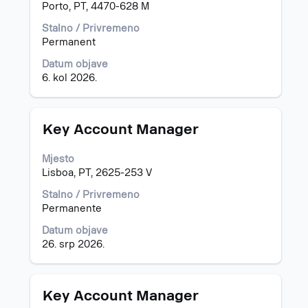
biste
Porto, PT, 4470-628 M
prikazali
čitav
Stalno / Privremeno
sadržaj
Permanent
informacija
Datum objave
o
6. kol 2026.
poslu.
Naziv
Odaberite
Key Account Manager
posla
razmaknicom
kako
Mjesto
biste
Lisboa, PT, 2625-253 V
prikazali
čitav
Stalno / Privremeno
sadržaj
Permanente
informacija
Datum objave
o
26. srp 2026.
poslu.
Naziv
Odaberite
Key Account Manager
posla
razmaknicom