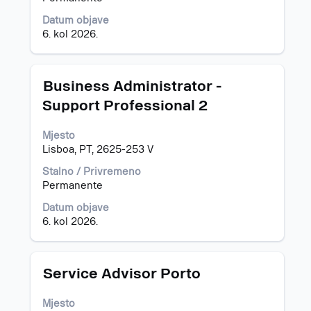
informacija
Datum objave
o
6. kol 2026.
poslu.
Naziv
Odaberite
Business Administrator -
posla
razmaknicom
Support Professional 2
kako
biste
Mjesto
prikazali
Lisboa, PT, 2625-253 V
čitav
sadržaj
Stalno / Privremeno
informacija
Permanente
o
poslu.
Datum objave
6. kol 2026.
Naziv
Odaberite
Service Advisor Porto
posla
razmaknicom
kako
Mjesto