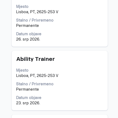
kako
Mjesto
biste
Lisboa, PT, 2625-253 V
prikazali
čitav
Stalno / Privremeno
sadržaj
Permanente
informacija
Datum objave
o
26. srp 2026.
poslu.
Naziv
Odaberite
Ability Trainer
posla
razmaknicom
kako
Mjesto
biste
Lisboa, PT, 2625-253 V
prikazali
čitav
Stalno / Privremeno
sadržaj
Permanente
informacija
Datum objave
o
23. srp 2026.
poslu.