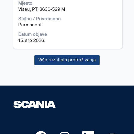
Mjesto
prikazali
Viseu, PT, 3630-529 M
čitav
sadržaj
Stalno / Privremeno
informacija
Permanent
o
poslu.
Datum objave
15. srp 2026.
Više rezultata pretraživanja
O
O
O
O