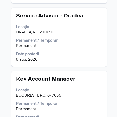
vizualizarea
informațiilor
tuturor
despre
detaliilor
post.
Titlu
Selectați
Service Advisor - Oradea
unui
cu
post.
tasta
Locație
spațiu
ORADEA, RO, 410610
pentru
a
Permanent / Temporar
vizualiza
Permanent
întregul
Data postarii
conținut
6 aug. 2026
al
informațiilor
despre
post.
Titlu
Selectați
Key Account Manager
cu
tasta
Locație
spațiu
BUCURESTI, RO, 077055
pentru
a
Permanent / Temporar
vizualiza
Permanent
întregul