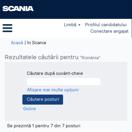
Limbă
Profilul candidatului
Conectare angajat
(pagina
Acasă
|
în Scania
curentă)
Rezultatele căutării pentru
"România".
Căutare după cuvânt-cheie
Afișare mai multe opțiuni
Golire
Rezultatele
Se prezintă 1 pentru 7 din 7 posturi
căutării