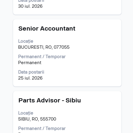
Data postarii
conținut
30 iul. 2026
al
informațiilor
despre
post.
Titlu
Selectați
Senior Accountant
cu
tasta
Locație
spațiu
BUCURESTI, RO, 077055
pentru
a
Permanent / Temporar
vizualiza
Permanent
întregul
Data postarii
conținut
25 iul. 2026
al
informațiilor
despre
post.
Titlu
Selectați
Parts Advisor - Sibiu
cu
tasta
Locație
spațiu
SIBIU, RO, 555700
pentru
a
Permanent / Temporar