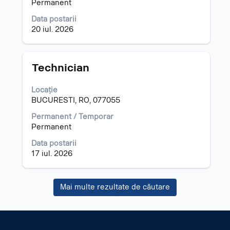
vizualiza
Permanent
întregul
Data postarii
conținut
20 iul. 2026
al
informațiilor
despre
post.
Titlu
Selectați
Technician
cu
tasta
Locație
spațiu
BUCURESTI, RO, 077055
pentru
a
Permanent / Temporar
vizualiza
Permanent
întregul
Data postarii
conținut
17 iul. 2026
al
informațiilor
despre
Mai multe rezultate de căutare
post.