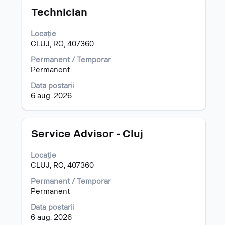
Titlu
Selectați
pentru
Technician
cu
"România".
tasta
Se
Locație
spațiu
prezintă
CLUJ, RO, 407360
pentru
1
a
pentru
Permanent / Temporar
vizualiza
7
Permanent
întregul
din
Data postarii
conținut
7
6 aug. 2026
al
posturi
informațiilor
Utilizați
despre
cheia
post.
de
Titlu
Selectați
Service Advisor - Cluj
filă
cu
pentru
tasta
Locație
a
spațiu
CLUJ, RO, 407360
naviga
pentru
la
a
Permanent / Temporar
Listă
vizualiza
Permanent
de
întregul
Data postarii
posturi.
conținut
6 aug. 2026
Selectați
al