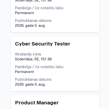
Södertälje, SE, 151 38
skatītu
visu
Pastāvīgs / Uz noteiktu laiku
informāciju
Permanent
par
darba
Publicēšanas datums
piedāvājumu.
2026. gada 5. aug.
Amats
Atlasiet,
Cyber Security Tester
nospiežot
atstarpes
Atrašanās vieta
taustiņu,
Södertälje, SE, 151 38
lai
skatītu
Pastāvīgs / Uz noteiktu laiku
visu
Permanent
informāciju
Publicēšanas datums
par
2026. gada 5. aug.
darba
piedāvājumu.
Amats
Atlasiet,
Product Manager
nospiežot