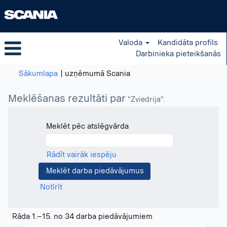
Valoda
Kandidāta profils
Darbinieka pieteikšanās
(pašreizējā
Sākumlapa
|
uzņēmumā Scania
lapa)
Meklēšanas rezultāti par
"Zviedrija".
Meklēt pēc atslēgvārda
Rādīt vairāk iespēju
Notīrīt
Meklēšanas
Rāda 1.–15. no 34 darba piedāvājumiem
rezultāti