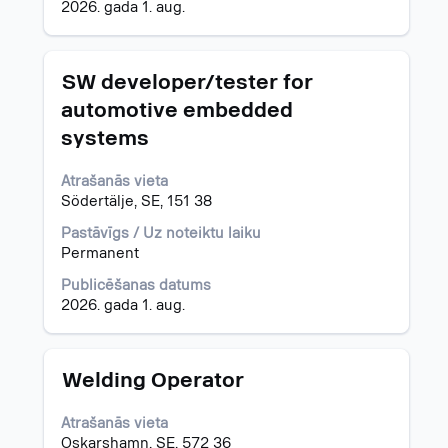
2026. gada 1. aug.
darba
piedāvājumu.
Amats
Atlasiet,
SW developer/tester for
nospiežot
automotive embedded
atstarpes
systems
taustiņu,
lai
skatītu
Atrašanās vieta
visu
Södertälje, SE, 151 38
informāciju
Pastāvīgs / Uz noteiktu laiku
par
Permanent
darba
piedāvājumu.
Publicēšanas datums
2026. gada 1. aug.
Amats
Atlasiet,
Welding Operator
nospiežot
atstarpes
Atrašanās vieta
taustiņu,
Oskarshamn, SE, 572 36