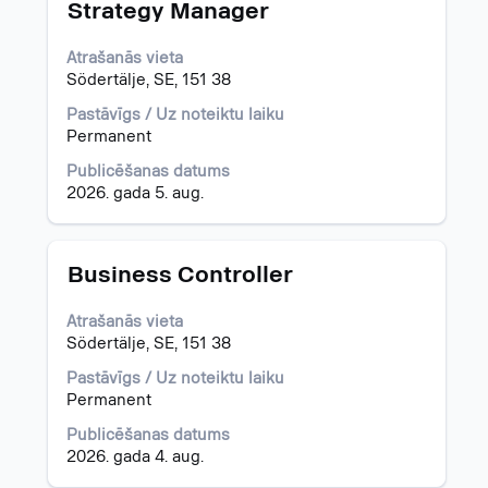
Amats
Atlasiet,
Strategy Manager
nospiežot
atstarpes
Atrašanās vieta
taustiņu,
Södertälje, SE, 151 38
lai
skatītu
Pastāvīgs / Uz noteiktu laiku
visu
Permanent
informāciju
Publicēšanas datums
par
2026. gada 5. aug.
darba
piedāvājumu.
Amats
Atlasiet,
Business Controller
nospiežot
atstarpes
Atrašanās vieta
taustiņu,
Södertälje, SE, 151 38
lai
skatītu
Pastāvīgs / Uz noteiktu laiku
visu
Permanent
informāciju
Publicēšanas datums
par
2026. gada 4. aug.
darba
piedāvājumu.