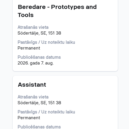
Amats
Atlasiet,
par
Beredare - Prototypes and
nospiežot
"Zviedrija".
Tools
atstarpes
Rāda
taustiņu,
1.–
Atrašanās vieta
lai
15.
Södertälje, SE, 151 38
skatītu
no
visu
34
Pastāvīgs / Uz noteiktu laiku
informāciju
darba
Permanent
par
piedāvājumiem
darba
Izmantojiet
Publicēšanas datums
piedāvājumu.
taustiņu
2026. gada 7. aug.
Tab,
lai
naviģētu
Amats
Atlasiet,
Assistant
darba
nospiežot
piedāvājumu
atstarpes
Atrašanās vieta
sarakstā.
taustiņu,
Södertälje, SE, 151 38
Atlasiet.
lai
Lai
skatītu
Pastāvīgs / Uz noteiktu laiku
skatītu
visu
Permanent
visu
informāciju
detalizēto
Publicēšanas datums