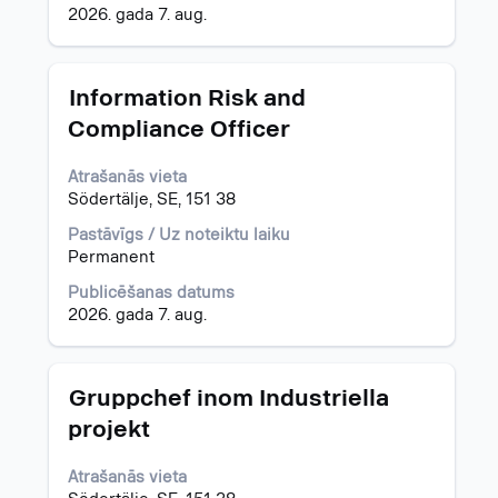
par
informāciju
2026. gada 7. aug.
darba
par
piedāvājumu.
darba
piedāvājumu.
Amats
Atlasiet,
Information Risk and
nospiežot
Compliance Officer
atstarpes
taustiņu,
Atrašanās vieta
lai
Södertälje, SE, 151 38
skatītu
visu
Pastāvīgs / Uz noteiktu laiku
informāciju
Permanent
par
darba
Publicēšanas datums
piedāvājumu.
2026. gada 7. aug.
Amats
Atlasiet,
Gruppchef inom Industriella
nospiežot
projekt
atstarpes
taustiņu,
Atrašanās vieta
lai