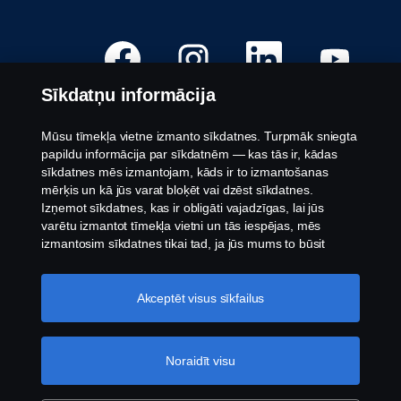
A
A
A
A
t
t
t
t
v
v
v
v
e
e
e
e
Sīkdatņu informācija
r
r
r
r
a
a
a
a
s
s
s
s
j
j
j
j
Mūsu tīmekļa vietne izmanto sīkdatnes. Turpmāk sniegta
a
a
a
a
Pieejamās pozīcijas
papildu informācija par sīkdatnēm — kas tās ir, kādas
u
u
u
u
n
n
n
n
sīkdatnes mēs izmantojam, kāds ir to izmantošanas
Darba vietu atrašanās vietas
ā
ā
ā
ā
mērķis un kā jūs varat bloķēt vai dzēst sīkdatnes.
c
c
c
c
Sazinieties ar mums
i
i
i
i
Izņemot sīkdatnes, kas ir obligāti vajadzīgas, lai jūs
l
l
l
l
Par Scania
varētu izmantot tīmekļa vietni un tās iespējas, mēs
n
n
n
n
ē
ē
ē
ē
izmantosim sīkdatnes tikai tad, ja jūs mums to būsit
.
.
.
.
atļāvis.
Sīkdatņu iestatījumi
Juridisks paziņojums
Akceptēt visus sīkfailus
Paziņojums par privātumu
Sīkdatnes
Trauksmes celšana
Noraidīt visu