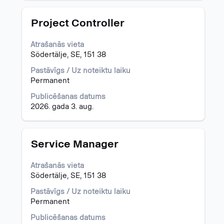
Amats
Atlasiet,
Project Controller
nospiežot
atstarpes
Atrašanās vieta
taustiņu,
Södertälje, SE, 151 38
lai
skatītu
Pastāvīgs / Uz noteiktu laiku
visu
Permanent
informāciju
Publicēšanas datums
par
2026. gada 3. aug.
darba
piedāvājumu.
Amats
Atlasiet,
Service Manager
nospiežot
atstarpes
Atrašanās vieta
taustiņu,
Södertälje, SE, 151 38
lai
skatītu
Pastāvīgs / Uz noteiktu laiku
visu
Permanent
informāciju
Publicēšanas datums
par