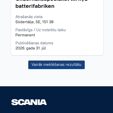
nospiežot
batterifabriken
atstarpes
taustiņu,
Atrašanās vieta
lai
Södertälje, SE, 151 38
skatītu
visu
Pastāvīgs / Uz noteiktu laiku
informāciju
Permanent
par
darba
Publicēšanas datums
piedāvājumu.
2026. gada 31. jūl.
Vairāk meklēšanas rezultātu