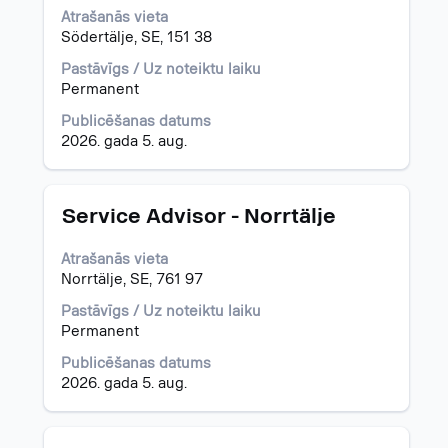
atstarpes
Atrašanās vieta
taustiņu,
Södertälje, SE, 151 38
lai
skatītu
Pastāvīgs / Uz noteiktu laiku
visu
Permanent
informāciju
Publicēšanas datums
par
2026. gada 5. aug.
darba
piedāvājumu.
Amats
Atlasiet,
Service Advisor - Norrtälje
nospiežot
atstarpes
Atrašanās vieta
taustiņu,
Norrtälje, SE, 761 97
lai
skatītu
Pastāvīgs / Uz noteiktu laiku
visu
Permanent
informāciju
Publicēšanas datums
par
2026. gada 5. aug.
darba
piedāvājumu.