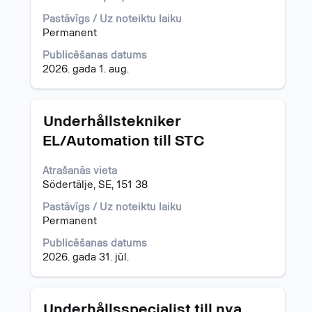
lai
skatītu
Pastāvīgs / Uz noteiktu laiku
visu
Permanent
informāciju
Publicēšanas datums
par
2026. gada 1. aug.
darba
piedāvājumu.
Amats
Atlasiet,
Underhållstekniker
nospiežot
EL/Automation till STC
atstarpes
taustiņu,
Atrašanās vieta
lai
Södertälje, SE, 151 38
skatītu
visu
Pastāvīgs / Uz noteiktu laiku
informāciju
Permanent
par
darba
Publicēšanas datums
piedāvājumu.
2026. gada 31. jūl.
Amats
Atlasiet,
Underhållsspecialist till nya