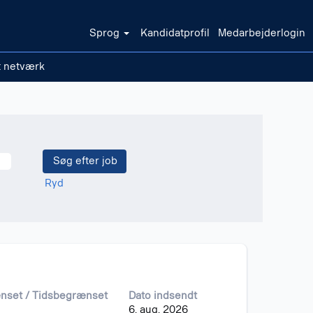
Sprog
Kandidatprofil
Medarbejderlogin
t netværk
Ryd
ænset / Tidsbegrænset
Dato indsendt
6. aug. 2026