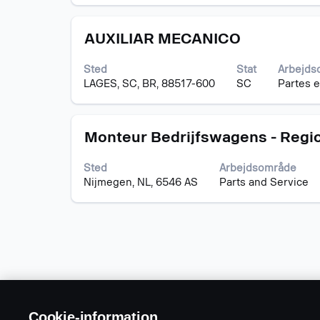
se
det
Stilling
Vælg
fulde
AUXILIAR MECANICO
med
indhold
mellemrumstasten
af
Sted
Stat
Arbejds
for
joboplysningerne.
LAGES, SC, BR, 88517-600
SC
Partes e
at
se
det
Stilling
Vælg
fulde
Monteur Bedrijfswagens - Regio
med
indhold
mellemrumstasten
af
Sted
Arbejdsområde
for
joboplysningerne.
Nijmegen, NL, 6546 AS
Parts and Service
at
se
det
fulde
indhold
af
joboplysningerne.
Cookie-information