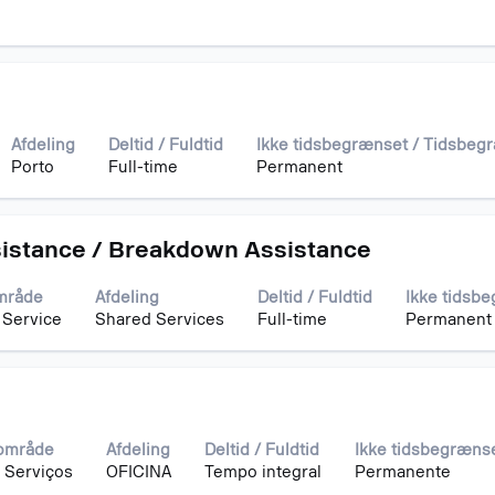
Afdeling
Deltid / Fuldtid
Ikke tidsbegrænset / Tidsbeg
Porto
Full-time
Permanent
sistance / Breakdown Assistance
mråde
Afdeling
Deltid / Fuldtid
Ikke tidsb
 Service
Shared Services
Full-time
Permanent
område
Afdeling
Deltid / Fuldtid
Ikke tidsbegræns
 Serviços
OFICINA
Tempo integral
Permanente