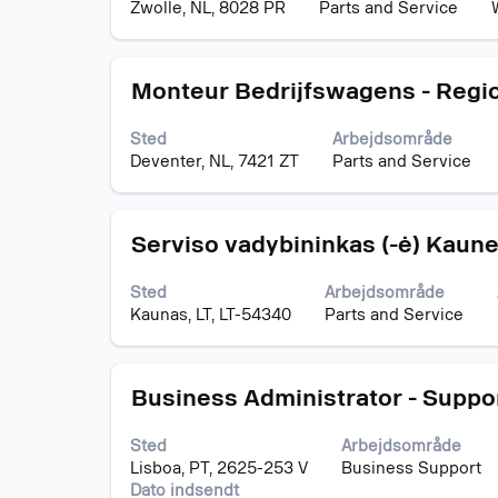
Zwolle, NL, 8028 PR
Parts and Service
at
se
det
Stilling
Vælg
fulde
Monteur Bedrijfswagens - Regi
med
indhold
mellemrumstasten
af
Sted
Arbejdsområde
for
joboplysningerne.
Deventer, NL, 7421 ZT
Parts and Service
at
se
det
Stilling
Vælg
fulde
Serviso vadybininkas (-ė) Kaun
med
indhold
mellemrumstasten
af
Sted
Arbejdsområde
for
joboplysningerne.
Kaunas, LT, LT-54340
Parts and Service
at
se
det
Stilling
Vælg
fulde
Business Administrator - Suppor
med
indhold
mellemrumstasten
af
Sted
Arbejdsområde
for
joboplysningerne.
Lisboa, PT, 2625-253 V
Business Support
at
Dato indsendt