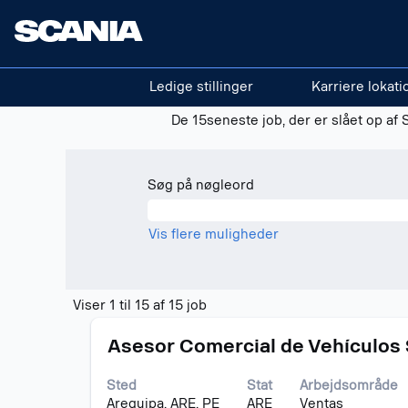
(aktuel
Start
|
i Scania
side)
Søgeresultater for
"Thailand".
Ledige stillinger
Karriere lokati
Der er i øjeblikket ingen ledige stilli
De 15seneste job, der er slået op af 
Søg på nøgleord
Vis flere muligheder
Søgeresultater
Viser 1 til 15 af 15 job
for
Stilling
Vælg
"Thailand".
Asesor Comercial de Vehículos
med
Viser
mellemrumstasten
1
Sted
Stat
Arbejdsområde
for
til
Arequipa, ARE, PE
ARE
Ventas