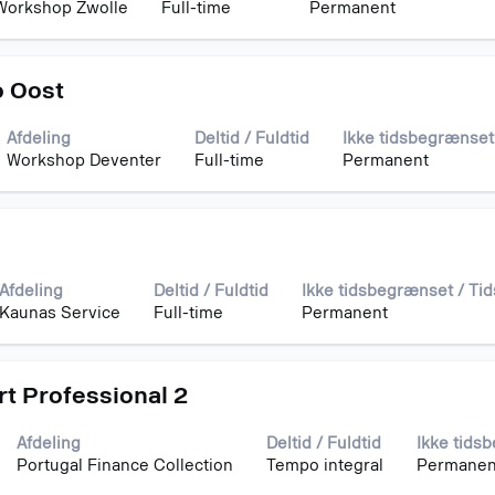
Workshop Zwolle
Full-time
Permanent
o Oost
Afdeling
Deltid / Fuldtid
Ikke tidsbegrænset
Workshop Deventer
Full-time
Permanent
e
Afdeling
Deltid / Fuldtid
Ikke tidsbegrænset / T
Kaunas Service
Full-time
Permanent
t Professional 2
Afdeling
Deltid / Fuldtid
Ikke tids
Portugal Finance Collection
Tempo integral
Permanen