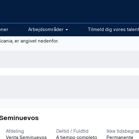
oner
Arbejdsområder
Tilmeld dig vores talen
nger, der matcher "
".
Thailand
Scania, er angivet nedenfor.
 Seminuevos
Afdeling
Deltid / Fuldtid
Ikke tidsbegr
Venta Seminuevos
A tiempo completo
Permanente