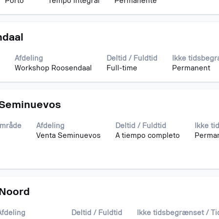
Porto
Tempo integral
Permanente
ndaal
Afdeling
Deltid / Fuldtid
Ikke tidsbeg
Workshop Roosendaal
Full-time
Permanent
 Seminuevos
område
Afdeling
Deltid / Fuldtid
Ikke t
Venta Seminuevos
A tiempo completo
Perma
 Noord
Afdeling
Deltid / Fuldtid
Ikke tidsbegrænset / T