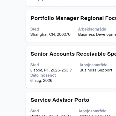
at
15
se
af
det
15
Stilling
Vælg
fulde
Portfolio Manager Regional Foc
job
med
indhold
Tryk
mellemrumstasten
af
på
Sted
Arbejdsområde
for
joboplysningerne.
tabulatortasten
Shanghai, CN, 200070
Business Developm
at
for
se
at
det
navigere
Stilling
Vælg
fulde
Senior Accounts Receivable Spe
til
med
indhold
joblisten.
mellemrumstasten
af
Vælg
Sted
Arbejdsområde
for
joboplysningerne.
for
Lisboa, PT, 2625-253 V
Business Support
at
at
Dato indsendt
se
se
6. aug. 2026
det
alle
fulde
detaljer
indhold
for
Stilling
Vælg
af
Service Advisor Porto
jobbet.
med
joboplysningerne.
mellemrumstasten
Sted
Arbejdsområde
for