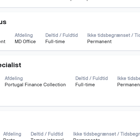
us
Afdeling
Deltid / Fuldtid
Ikke tidsbegrænset / T
ent
MD Office
Full-time
Permanent
cialist
Afdeling
Deltid / Fuldtid
Ikke tids
Portugal Finance Collection
Full-time
Permanen
Afdeling
Deltid / Fuldtid
Ikke tidsbegrænset / Tidsbeg