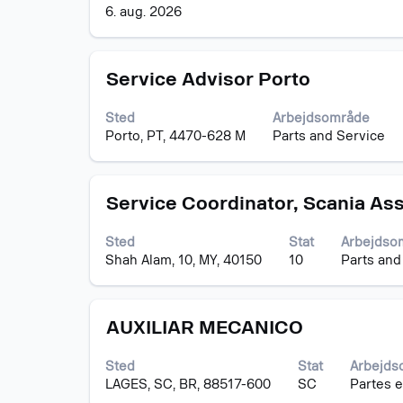
se
6. aug. 2026
det
fulde
indhold
Stilling
Vælg
af
Service Advisor Porto
med
joboplysningerne.
mellemrumstasten
Sted
Arbejdsområde
for
Porto, PT, 4470-628 M
Parts and Service
at
se
det
Stilling
Vælg
fulde
Service Coordinator, Scania As
med
indhold
mellemrumstasten
af
Sted
Stat
Arbejdso
for
joboplysningerne.
Shah Alam, 10, MY, 40150
10
Parts and
at
se
det
Stilling
Vælg
fulde
AUXILIAR MECANICO
med
indhold
mellemrumstasten
af
Sted
Stat
Arbejds
for
joboplysningerne.
LAGES, SC, BR, 88517-600
SC
Partes e
at