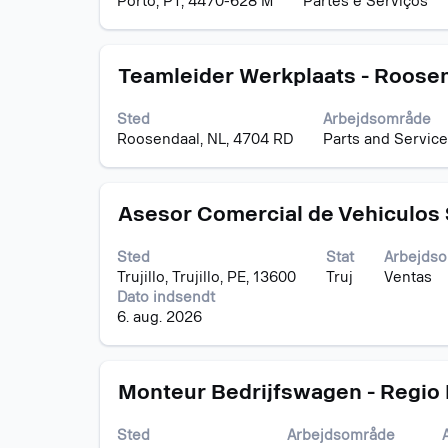
Porto, PT, 4470-628 M
Partes e Serviços
at
se
det
Stilling
Vælg
fulde
Teamleider Werkplaats - Roose
med
indhold
mellemrumstasten
af
Sted
Arbejdsområde
for
joboplysningerne.
Roosendaal, NL, 4704 RD
Parts and Service
at
se
det
Stilling
Vælg
fulde
Asesor Comercial de Vehiculos
med
indhold
mellemrumstasten
af
Sted
Stat
Arbejds
for
joboplysningerne.
Trujillo, Trujillo, PE, 13600
Truj
Ventas
at
Dato indsendt
se
6. aug. 2026
det
fulde
indhold
Stilling
Vælg
af
Monteur Bedrijfswagen - Regio
med
joboplysningerne.
mellemrumstasten
Sted
Arbejdsområde
for