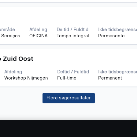
område
Afdeling
Deltid / Fuldtid
Ikke tidsbegræns
 Serviços
OFICINA
Tempo integral
Permanente
 Zuid Oost
Afdeling
Deltid / Fuldtid
Ikke tidsbegræns
Workshop Nijmegen
Full-time
Permanent
Flere søgeresultater