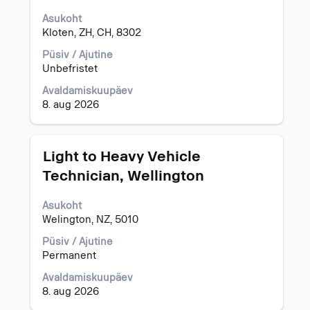
täieliku
Asukoht
sisu
Kloten, ZH, CH, 8302
kuvamiseks
valige
Püsiv / Ajutine
tühikuklahviga.
Unbefristet
Avaldamiskuupäev
8. aug 2026
Ametinimetus
Töö
Light to Heavy Vehicle
teabe
Technician, Wellington
täieliku
sisu
Asukoht
kuvamiseks
Welington, NZ, 5010
valige
tühikuklahviga.
Püsiv / Ajutine
Permanent
Avaldamiskuupäev
8. aug 2026