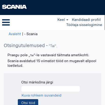
Keel
Kandidaadi profiil
Töötaja sisselogimine
(praegune
Avaleht
|
- Scania
leht)
Otsingutulemused -
"Tai".
Praegu pole „
“-le vastavaid täitmata ametikohti.
Tai
Scania avaldatud 15 viimatist tööd on mugavalt allpool
loetletud.
Otsi märksõna järgi
Kuva rohkem suvandeid