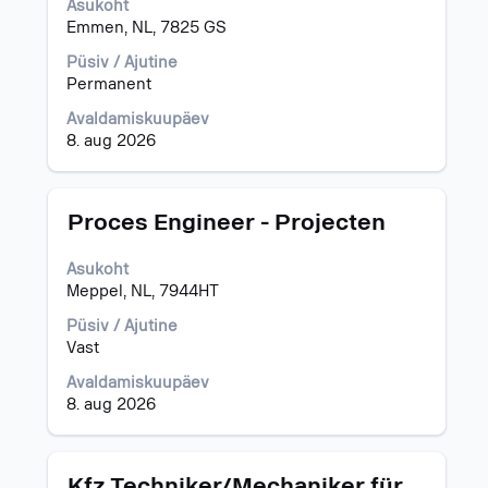
Asukoht
sisu
Emmen, NL, 7825 GS
kuvamiseks
valige
Püsiv / Ajutine
tühikuklahviga.
Permanent
Avaldamiskuupäev
8. aug 2026
Ametinimetus
Töö
Proces Engineer - Projecten
teabe
täieliku
Asukoht
sisu
Meppel, NL, 7944HT
kuvamiseks
valige
Püsiv / Ajutine
tühikuklahviga.
Vast
Avaldamiskuupäev
8. aug 2026
Ametinimetus
Töö
Kfz Techniker/Mechaniker für