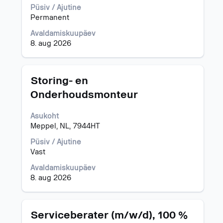
valige
Püsiv / Ajutine
tühikuklahviga.
Permanent
Avaldamiskuupäev
8. aug 2026
Ametinimetus
Töö
Storing- en
teabe
Onderhoudsmonteur
täieliku
sisu
Asukoht
kuvamiseks
Meppel, NL, 7944HT
valige
tühikuklahviga.
Püsiv / Ajutine
Vast
Avaldamiskuupäev
8. aug 2026
Ametinimetus
Töö
Serviceberater (m/w/d), 100 %
teabe