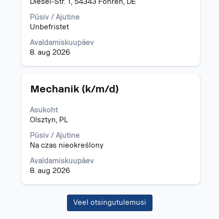
Diesel-Str. 1, 54343 Föhren, DE
valige
tühikuklahviga.
Püsiv / Ajutine
Unbefristet
Avaldamiskuupäev
8. aug 2026
Ametinimetus
Töö
Mechanik (k/m/d)
teabe
täieliku
Asukoht
sisu
Olsztyn, PL
kuvamiseks
valige
Püsiv / Ajutine
tühikuklahviga.
Na czas nieokreślony
Avaldamiskuupäev
8. aug 2026
Veel otsingutulemusi