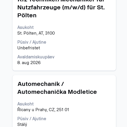
teabe
Nutzfahrzeuge (m/w/d) für St.
täieliku
Pölten
sisu
kuvamiseks
valige
Asukoht
tühikuklahviga.
St. Pölten, AT, 3100
Püsiv / Ajutine
Unbefristet
Avaldamiskuupäev
8. aug 2026
Ametinimetus
Töö
Automechanik /
teabe
Automechanička Modletice
täieliku
sisu
Asukoht
kuvamiseks
Řícany u Prahy, CZ, 251 01
valige
tühikuklahviga.
Püsiv / Ajutine
Stálý