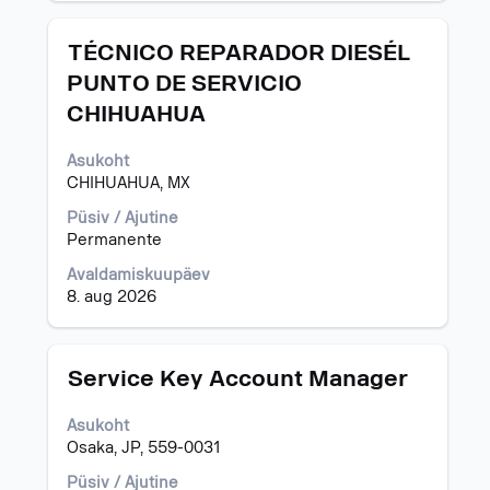
Ametinimetus
Töö
TÉCNICO REPARADOR DIESÉL
teabe
PUNTO DE SERVICIO
täieliku
CHIHUAHUA
sisu
kuvamiseks
valige
Asukoht
tühikuklahviga.
CHIHUAHUA, MX
Püsiv / Ajutine
Permanente
Avaldamiskuupäev
8. aug 2026
Ametinimetus
Töö
Service Key Account Manager
teabe
täieliku
Asukoht
sisu
Osaka, JP, 559-0031
kuvamiseks
valige
Püsiv / Ajutine