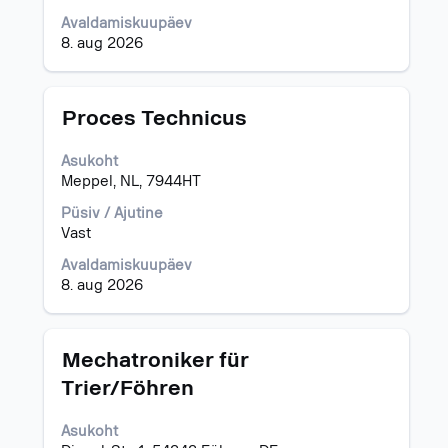
Avaldamiskuupäev
8. aug 2026
Ametinimetus
Töö
Proces Technicus
teabe
täieliku
Asukoht
sisu
Meppel, NL, 7944HT
kuvamiseks
valige
Püsiv / Ajutine
tühikuklahviga.
Vast
Avaldamiskuupäev
8. aug 2026
Ametinimetus
Töö
Mechatroniker für
teabe
Trier/Föhren
täieliku
sisu
Asukoht
kuvamiseks