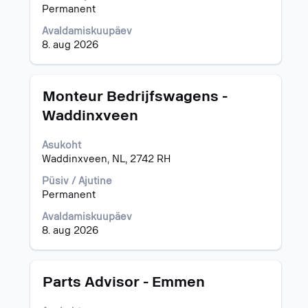
tühikuklahviga.
Permanent
Avaldamiskuupäev
8. aug 2026
Ametinimetus
Töö
Monteur Bedrijfswagens -
teabe
Waddinxveen
täieliku
sisu
Asukoht
kuvamiseks
Waddinxveen, NL, 2742 RH
valige
tühikuklahviga.
Püsiv / Ajutine
Permanent
Avaldamiskuupäev
8. aug 2026
Ametinimetus
Töö
Parts Advisor - Emmen
teabe
täieliku