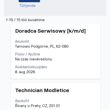
Tühjenda
Otsingutulemused
1-15 / 15 töö kuvamine
-
Ametinimetus
Töö
"Tai".
Doradca Serwisowy [k/m/d]
teabe
1-
täieliku
15
Asukoht
sisu
/
Tarnowo Podgórne, PL, 62-080
kuvamiseks
15
valige
töö
Püsiv / Ajutine
tühikuklahviga.
kuvamine
Na czas nieokreślony
Töödeloendis
Avaldamiskuupäev
navigeerimiseks
8. aug 2026
kasutage
tabeldusklahvi.
Valige
töö
Ametinimetus
Töö
Technician Modletice
täisteabe
teabe
kuvamiseks.
täieliku
Asukoht
sisu
Řícany u Prahy, CZ, 251 01
kuvamiseks