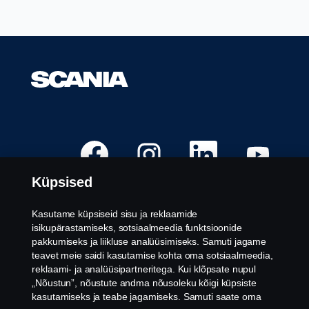
A
A
A
A
v
v
v
v
a
a
a
a
n
n
n
n
Küpsised
e
e
e
e
b
b
b
b
u
u
u
u
u
u
u
u
Kasutame küpsiseid sisu ja reklaamide
e
e
e
e
Vabad töökohad
isikupärastamiseks, sotsiaalmeedia funktsioonide
l
l
l
l
v
v
v
v
pakkumiseks ja liikluse analüüsimiseks. Samuti jagame
Karjääri asukohad
a
a
a
a
teavet meie saidi kasutamise kohta oma sotsiaalmeedia,
h
h
h
h
Võtke meiega ühendust
e
e
e
e
reklaami- ja analüüsipartneritega. Kui klõpsate nupul
k
k
k
k
Teave Scania kohta
„Nõustun”, nõustute andma nõusoleku kõigi küpsiste
a
a
a
a
a
a
a
a
kasutamiseks ja teabe jagamiseks. Samuti saate oma
r
r
r
r