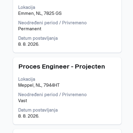
razmaknicom
Lokacija
da
Emmen, NL, 7825 GS
biste
prikazali
Neodređeni period / Privremeno
celokupan
Permanent
sadržaj
Datum postavljanja
informacija
8. 8. 2026.
o
poslu.
Naslov
Izaberite
Proces Engineer - Projecten
s
razmaknicom
Lokacija
da
Meppel, NL, 7944HT
biste
prikazali
Neodređeni period / Privremeno
celokupan
Vast
sadržaj
Datum postavljanja
informacija
8. 8. 2026.
o
poslu.