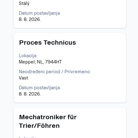
sadržaj
Stálý
informacija
o
Datum postavljanja
poslu.
8. 8. 2026.
Naslov
Izaberite
Proces Technicus
s
razmaknicom
Lokacija
da
Meppel, NL, 7944HT
biste
prikazali
Neodređeni period / Privremeno
celokupan
Vast
sadržaj
Datum postavljanja
informacija
8. 8. 2026.
o
poslu.
Naslov
Izaberite
Mechatroniker für
s
Trier/Föhren
razmaknicom
da