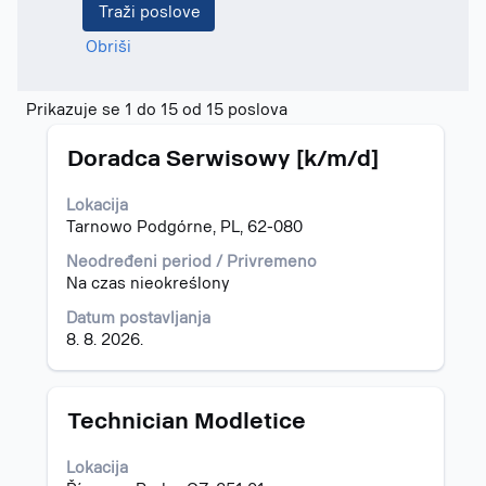
Obriši
Rezultati
Prikazuje se 1 do 15 od 15 poslova
pretrage
Naslov
Izaberite
za
Doradca Serwisowy [k/m/d]
s
"Tajland".
razmaknicom
Prikazuje
Lokacija
da
se
Tarnowo Podgórne, PL, 62-080
biste
1
prikazali
do
Neodređeni period / Privremeno
celokupan
15
Na czas nieokreślony
sadržaj
od
Datum postavljanja
informacija
15
8. 8. 2026.
o
poslova
poslu.
Korisite
taster
Tab
Naslov
Izaberite
Technician Modletice
za
s
kretanje
razmaknicom
Lokacija
po
da