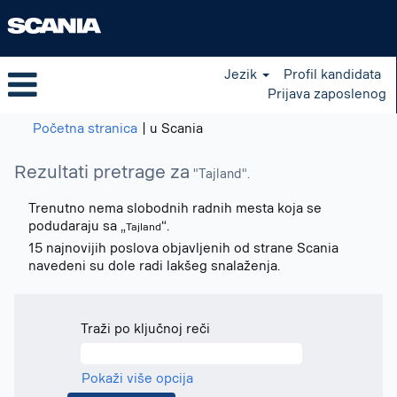
Jezik
Profil kandidata
Prijava zaposlenog
(trenutna
Početna stranica
|
u Scania
stranica)
Rezultati pretrage za
"Tajland".
Trenutno nema slobodnih radnih mesta koja se
podudaraju sa „
“.
Tajland
15 najnovijih poslova objavljenih od strane Scania
navedeni su dole radi lakšeg snalaženja.
Traži po ključnoj reči
Pokaži više opcija