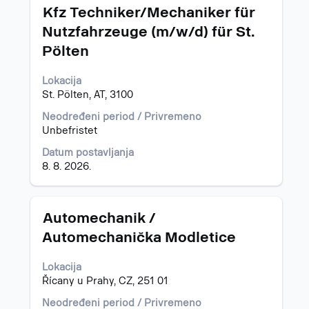
Naslov
Izaberite
Kfz Techniker/Mechaniker für
s
Nutzfahrzeuge (m/w/d) für St.
razmaknicom
Pölten
da
biste
prikazali
Lokacija
celokupan
St. Pölten, AT, 3100
sadržaj
Neodređeni period / Privremeno
informacija
Unbefristet
o
poslu.
Datum postavljanja
8. 8. 2026.
Naslov
Izaberite
Automechanik /
s
Automechanička Modletice
razmaknicom
da
Lokacija
biste
Řícany u Prahy, CZ, 251 01
prikazali
celokupan
Neodređeni period / Privremeno