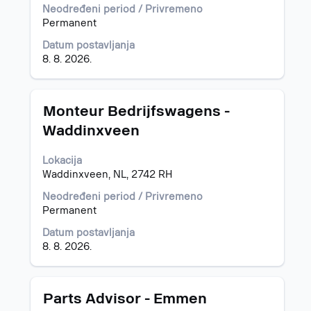
prikazali
Neodređeni period / Privremeno
celokupan
Permanent
sadržaj
Datum postavljanja
informacija
8. 8. 2026.
o
poslu.
Naslov
Izaberite
Monteur Bedrijfswagens -
s
Waddinxveen
razmaknicom
da
Lokacija
biste
Waddinxveen, NL, 2742 RH
prikazali
celokupan
Neodređeni period / Privremeno
sadržaj
Permanent
informacija
o
Datum postavljanja
poslu.
8. 8. 2026.
Naslov
Izaberite
Parts Advisor - Emmen
s