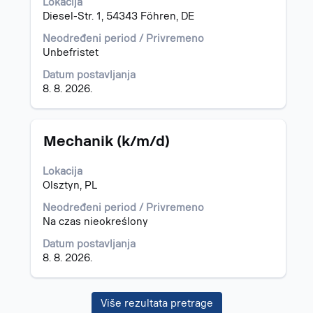
Lokacija
biste
Diesel-Str. 1, 54343 Föhren, DE
prikazali
celokupan
Neodređeni period / Privremeno
sadržaj
Unbefristet
informacija
o
Datum postavljanja
poslu.
8. 8. 2026.
Naslov
Izaberite
Mechanik (k/m/d)
s
razmaknicom
Lokacija
da
Olsztyn, PL
biste
prikazali
Neodređeni period / Privremeno
celokupan
Na czas nieokreślony
sadržaj
Datum postavljanja
informacija
8. 8. 2026.
o
poslu.
Više rezultata pretrage