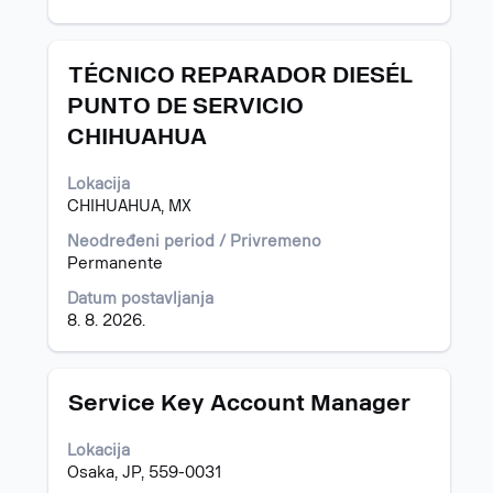
Naslov
Izaberite
TÉCNICO REPARADOR DIESÉL
s
PUNTO DE SERVICIO
razmaknicom
CHIHUAHUA
da
biste
prikazali
Lokacija
celokupan
CHIHUAHUA, MX
sadržaj
Neodređeni period / Privremeno
informacija
Permanente
o
poslu.
Datum postavljanja
8. 8. 2026.
Naslov
Izaberite
Service Key Account Manager
s
razmaknicom
Lokacija
da
Osaka, JP, 559-0031
biste