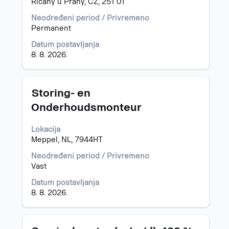
Řícany u Prahy, CZ, 251 01
listi
biste
poslova.
prikazali
Neodređeni period / Privremeno
Izaberite
celokupan
Permanent
prikaz
sadržaj
Datum postavljanja
svih
informacija
8. 8. 2026.
detalja
o
posla.
poslu.
Naslov
Izaberite
Storing- en
s
Onderhoudsmonteur
razmaknicom
da
Lokacija
biste
Meppel, NL, 7944HT
prikazali
celokupan
Neodređeni period / Privremeno
sadržaj
Vast
informacija
o
Datum postavljanja
poslu.
8. 8. 2026.
Naslov
Izaberite