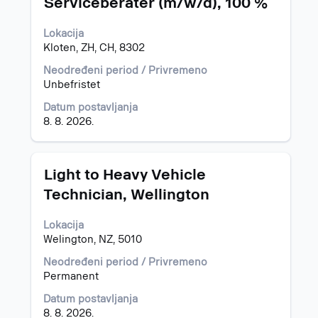
Serviceberater (m/w/d), 100 %
s
razmaknicom
Lokacija
da
Kloten, ZH, CH, 8302
biste
prikazali
Neodređeni period / Privremeno
celokupan
Unbefristet
sadržaj
Datum postavljanja
informacija
8. 8. 2026.
o
poslu.
Naslov
Izaberite
Light to Heavy Vehicle
s
Technician, Wellington
razmaknicom
da
Lokacija
biste
Welington, NZ, 5010
prikazali
celokupan
Neodređeni period / Privremeno
sadržaj
Permanent
informacija
o
Datum postavljanja
poslu.
8. 8. 2026.