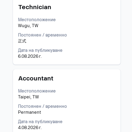
Позиция
Изберете
търсене
Technician
с
за
бутона
"Тайван".
Местоположение
за
Показване
Wugu, TW
интервал,
1
за
до
Постоянен / временно
да
8
正式
прегледате
от
Дата на публикуване
пълното
8
6.08.2026 г.
съдържание
работни
на
позиции
информацията
Използвайте
за
клавиш
Позиция
Изберете
Accountant
задание.
таб,
с
за
бутона
Местоположение
да
за
Taipei, TW
навигирате
интервал,
списъка
за
Постоянен / временно
със
да
Permanent
задания.
прегледате
Дата на публикуване
Изберете
пълното
4.08.2026 г.
да
съдържание