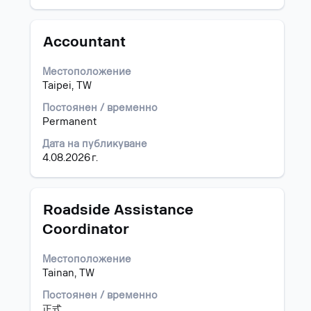
видите
на
пълните
информацията
подробни
за
Позиция
Изберете
Accountant
данни
задание.
с
за
бутона
Местоположение
заданието.
за
Taipei, TW
интервал,
за
Постоянен / временно
да
Permanent
прегледате
Дата на публикуване
пълното
4.08.2026 г.
съдържание
на
информацията
за
Позиция
Изберете
Roadside Assistance
задание.
с
Coordinator
бутона
за
Местоположение
интервал,
Tainan, TW
за
да
Постоянен / временно
прегледате
正式