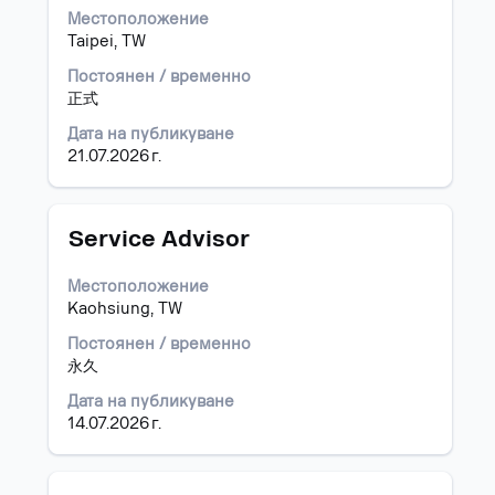
за
Местоположение
интервал,
Taipei, TW
за
да
Постоянен / временно
прегледате
正式
пълното
съдържание
Дата на публикуване
на
21.07.2026 г.
информацията
за
задание.
Позиция
Изберете
Service Advisor
с
бутона
Местоположение
за
Kaohsiung, TW
интервал,
за
Постоянен / временно
да
永久
прегледате
Дата на публикуване
пълното
14.07.2026 г.
съдържание
на
информацията