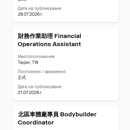
пълното
съдържание
Дата на публикуване
на
28.07.2026 г.
информацията
за
задание.
Позиция
Изберете
財務作業助理 Financial
с
Operations Assistant
бутона
за
Местоположение
интервал,
Taipei, TW
за
да
Постоянен / временно
прегледате
正式
пълното
съдържание
Дата на публикуване
на
21.07.2026 г.
информацията
за
задание.
Позиция
Изберете
北區車體廠專員 Bodybuilder
с
Coordinator
бутона