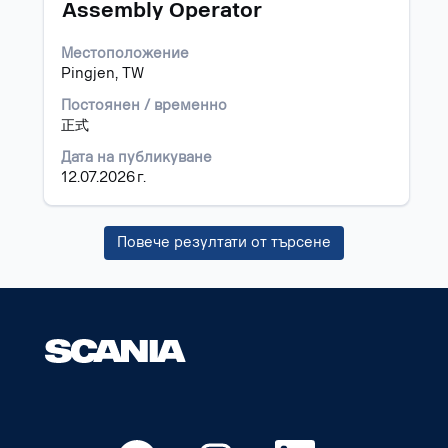
за
Позиция
Изберете
Assembly Operator
задание.
с
бутона
Местоположение
за
Pingjen, TW
интервал,
за
Постоянен / временно
да
正式
прегледате
Дата на публикуване
пълното
12.07.2026 г.
съдържание
на
информацията
Повече резултати от търсене
за
задание.
О
О
О
О