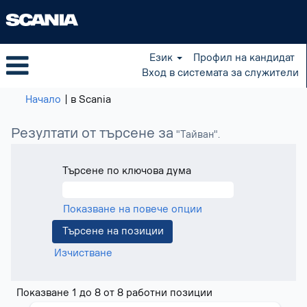
Език
Профил на кандидат
Вход в системата за служители
(настояща
Начало
|
в Scania
страница)
Резултати от търсене за
"Тайван".
Търсене по ключова дума
Показване на повече опции
Изчистване
Резултати
Показване 1 до 8 от 8 работни позиции
от