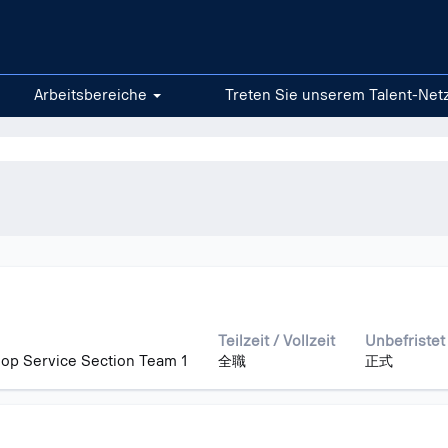
Arbeitsbereiche
Treten Sie unserem Talent-Net
bnisse
Teilzeit / Vollzeit
Unbefristet
op Service Section Team 1
全職
正式