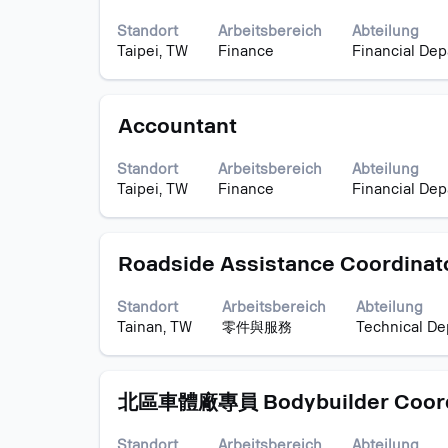
Sie
anzuzeigen.
Stellen
die
angezeigt
Standort
Arbeitsbereich
Abteilung
Leertaste,
Verwende
Taipei, TW
Finance
Financial De
um
Sie
die
die
Stelleninformationen
Tabulatort
Stellenbezeichnung
Drücken
vollständig
Accountant
um
Sie
anzuzeigen.
durch
die
die
Standort
Arbeitsbereich
Abteilung
Leertaste,
Stellenlist
Taipei, TW
Finance
Financial De
um
zu
die
navigieren
Stelleninformationen
Wählen
Stellenbezeichnung
Drücken
vollständig
Roadside Assistance Coordinat
Sie
Sie
anzuzeigen.
eine
die
Stelle
Standort
Arbeitsbereich
Abteilung
Leertaste,
aus,
Tainan, TW
零件與服務
Technical D
um
um
die
alle
Stelleninformationen
Details
Stellenbezeichnung
Drücken
vollständig
北區車體廠專員 Bodybuilder Coord
anzuzeige
Sie
anzuzeigen.
die
Standort
Arbeitsbereich
Abteilung