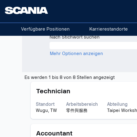
(aktuelle
Startseite
|
bei Scania
Seite)
Suchergebnisse für
"Taiwan".
Verfügbare Positionen
Karrierestandorte
Nach Stichwort suchen
Mehr Optionen anzeigen
Sucherge
Es werden 1 bis 8 von 8 Stellen angezeigt
für
Stellenbezeichnung
Drücken
"Taiwan".
Technician
Sie
Es
die
werden
Standort
Arbeitsbereich
Abteilung
Leertaste,
1
Wugu, TW
零件與服務
Taipei Worksh
um
bis
die
8
Stelleninformationen
von
Stellenbezeichnung
Drücken
vollständig
Accountant
8