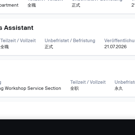
partment
全職
正式
2
 Assistant
Teilzeit / Vollzeit
Unbefristet / Befristung
Veröffentlich
全職
正式
21.07.2026
g
Teilzeit / Vollzeit
Unbefrist
g Workshop Service Section
全职
永久
Teilzeit / Vollzeit
Unbefristet / Befristung
Verö
eam C
全職
正式
12.0