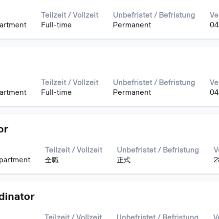
Teilzeit / Vollzeit
Unbefristet / Befristung
Ve
n
partment
Full-time
Permanent
04
aste,
Teilzeit / Vollzeit
Unbefristet / Befristung
Ve
e
partment
Full-time
Permanent
04
.
or
Teilzeit / Vollzeit
Unbefristet / Befristung
V
epartment
全職
正式
2
inator
n.
Teilzeit / Vollzeit
Unbefristet / Befristung
V