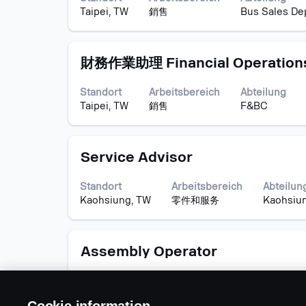
Leertaste,
Taipei, TW
銷售
Bus Sales De
um
die
Stelleninformationen
Stellenbezeichnung
Drücken
vollständig
財務作業助理 Financial Operations
Sie
anzuzeigen.
die
Standort
Arbeitsbereich
Abteilung
Leertaste,
Taipei, TW
銷售
F&BC
um
die
Stelleninformationen
Stellenbezeichnung
Drücken
vollständig
Service Advisor
Sie
anzuzeigen.
die
Standort
Arbeitsbereich
Abteilun
Leertaste,
Kaohsiung, TW
零件和服务
Kaohsiun
um
die
Stelleninformationen
Stellenbezeichnung
Drücken
vollständig
Assembly Operator
Sie
anzuzeigen.
die
Standort
Arbeitsbereich
Abteilung
Leertaste,
Pingjen, TW
製造
Assembly T
um