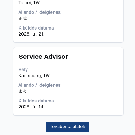
Taipei, TW
az
állásinformáció
Állandó / Ideiglenes
teljes
正式
tartalmának
megtekintéséhez.
Kiküldés dátuma
2026. júl. 21.
Cím
Jelölje
Service Advisor
ki
a
Hely
szóköz
Kaohsiung, TW
billentyűvel
az
Állandó / Ideiglenes
állásinformáció
永久
teljes
Kiküldés dátuma
tartalmának
2026. júl. 14.
megtekintéséhez.
További találatok