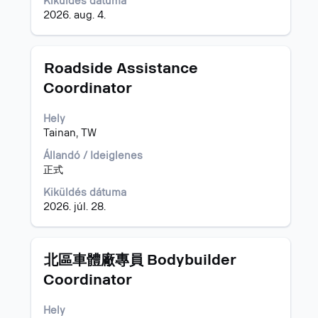
Kiküldés dátuma
tartalmának
2026. aug. 4.
megtekintéséhez.
Cím
Jelölje
Roadside Assistance
ki
Coordinator
a
szóköz
Hely
billentyűvel
Tainan, TW
az
állásinformáció
Állandó / Ideiglenes
teljes
正式
tartalmának
megtekintéséhez.
Kiküldés dátuma
2026. júl. 28.
Cím
Jelölje
北區車體廠專員 Bodybuilder
ki
Coordinator
a
szóköz
Hely
billentyűvel