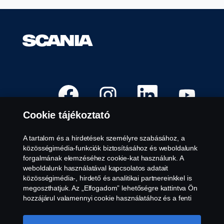
Ú
Ú
Ú
Ú
j
j
j
j
f
f
f
f
ü
ü
ü
ü
Cookie tájékoztató
l
l
l
l
ö
ö
ö
ö
n
n
n
n
n
n
n
n
A tartalom és a hirdetések személyre szabásához, a
y
y
y
y
Elérhető pozíciók
közösségimédia-funkciók biztosításához és weboldalunk
í
í
í
í
l
l
l
l
forgalmának elemzéséhez cookie-kat használunk. A
Munkavégzés helyszíne
i
i
i
i
weboldalunk használatával kapcsolatos adatait
k
k
k
k
Kapcsolatfelvétel
m
m
m
m
közösségimédia-, hirdető és analitikai partnereinkkel is
e
e
e
e
Tudnivalók a Scaniáról
megoszthatjuk. Az „Elfogadom” lehetőségre kattintva Ön
g
g
g
g
.
.
.
.
hozzájárul valamennyi cookie használatához és a fenti
információk megosztásához. Ha többet szeretne
Jogi nyilatkozat
megtudni arról, hogyan használjuk a cookie-kat,