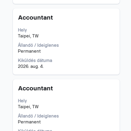
állásajánlat
összes
részletét.
Cím
Jelölje
Accountant
ki
a
Hely
szóköz
Taipei, TW
billentyűvel
az
Állandó / Ideiglenes
állásinformáció
Permanent
teljes
Kiküldés dátuma
tartalmának
2026. aug. 4.
megtekintéséhez.
Cím
Jelölje
Accountant
ki
a
Hely
szóköz
Taipei, TW
billentyűvel
az
Állandó / Ideiglenes
állásinformáció
Permanent
teljes