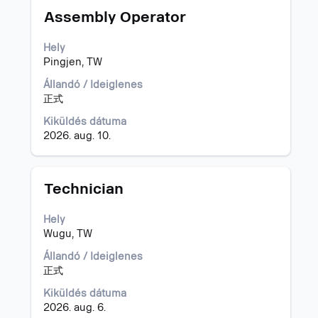
Cím
Jelölje
-
Assembly Operator
ki
"Tajvan".
a
1–
Hely
szóköz
7
Pingjen, TW
billentyűvel
megjelenítése
az
a(z)
Állandó / Ideiglenes
állásinformáció
7
正式
teljes
állásajánlatból
Kiküldés dátuma
tartalmának
A
2026. aug. 10.
megtekintéséhez.
TAB
billentyűvel
tud
navigálni
Cím
Jelölje
Technician
az
ki
állásajánlatok
a
Hely
listájában.
szóköz
Wugu, TW
Adott
billentyűvel
állásajánlatot
az
Állandó / Ideiglenes
kijelölve
állásinformáció
正式
tudja
teljes
Kiküldés dátuma
megtekinteni
tartalmának
2026. aug. 6.
az
megtekintéséhez.