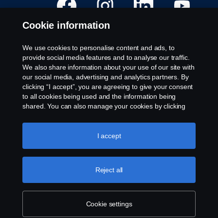
p
p
p
p
n
n
n
n
e
e
e
e
Cookie information
s
s
s
s
i
i
i
i
e
e
e
e
t
t
t
t
We use cookies to personalise content and ads, to
n
n
n
n
Ledige stillinger
provide social media features and to analyse our traffic.
y
y
y
y
t
t
t
t
We also share information about your use of our site with
Steder
t
t
t
t
our social media, advertising and analytics partners. By
f
f
f
f
Kontakt oss
a
a
a
a
clicking “I accept”, you are agreeing to give your consent
n
n
n
n
Om Scania
to all cookies being used and the information being
e
e
e
e
a
a
a
a
shared. You can also manage your cookies by clicking
r
r
r
r
the “Cookie settings” and selecting the categories you’d
k
k
k
k
Juridisk merknad
like to accept. For a more detailed explanation of how we
.
.
.
.
use cookies, please visit our cookies section, which you
I accept
Personvernerklæring
can find by clicking the link below this text.
Cookie policy
Informasjonskapsler
Varsling
Reject all
© Copyright Scania 2024. Alle rettigheter. Scania CV
Cookie settings
AB (publ), SE-151 87 Södertälje, Sverige