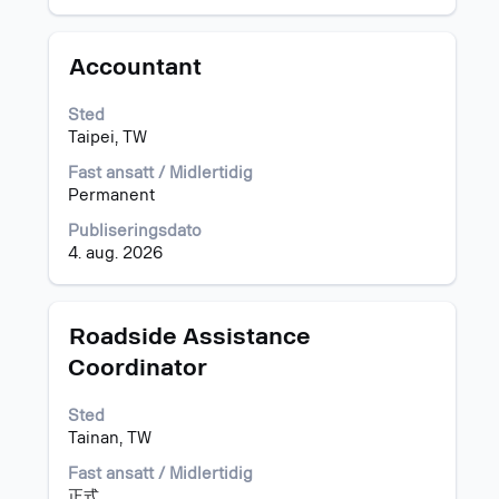
jobben.
jobbinformasjonen.
Tittel
Velg
Accountant
med
mellomromstasten
Sted
for
Taipei, TW
å
vise
Fast ansatt / Midlertidig
det
Permanent
fullstendige
Publiseringsdato
innholdet
4. aug. 2026
i
jobbinformasjonen.
Tittel
Velg
Roadside Assistance
med
Coordinator
mellomromstasten
for
Sted
å
Tainan, TW
vise
det
Fast ansatt / Midlertidig
fullstendige
正式