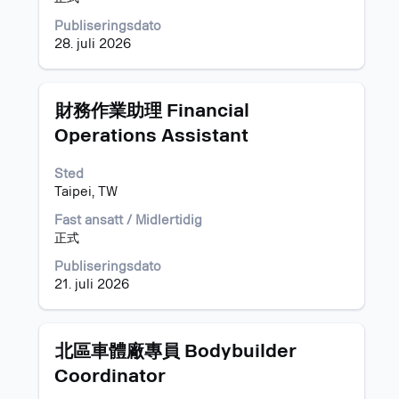
innholdet
i
Publiseringsdato
jobbinformasjonen.
28. juli 2026
Tittel
Velg
財務作業助理 Financial
med
Operations Assistant
mellomromstasten
for
Sted
å
Taipei, TW
vise
det
Fast ansatt / Midlertidig
fullstendige
正式
innholdet
i
Publiseringsdato
jobbinformasjonen.
21. juli 2026
Tittel
Velg
北區車體廠專員 Bodybuilder
med
Coordinator
mellomromstasten