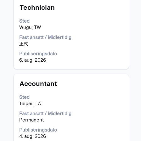
Tittel
Velg
"Taiwan".
Technician
med
Viser
mellomromstasten
1
Sted
for
til
Wugu, TW
å
8
vise
av
Fast ansatt / Midlertidig
det
8
正式
fullstendige
jobber
Publiseringsdato
innholdet
Bruk
6. aug. 2026
i
Tab-
jobbinformasjonen.
tasten
til
å
Tittel
Velg
Accountant
navigere
med
i
mellomromstasten
Sted
jobblisten.
for
Taipei, TW
Velg
å
å
vise
Fast ansatt / Midlertidig
vise
det
Permanent
fullstendige
fullstendige
Publiseringsdato
detaljer
innholdet
4. aug. 2026
for
i