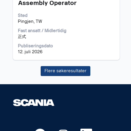
Tittel
Velg
Assembly Operator
med
mellomromstasten
Sted
for
Pingjen, TW
å
vise
Fast ansatt / Midlertidig
det
正式
fullstendige
Publiseringsdato
innholdet
12. juli 2026
i
jobbinformasjonen.
Flere søkeresultater
Å
Å
Å
Å