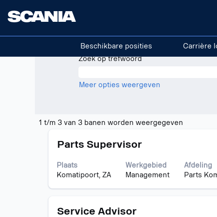
(huidige
Home
|
op Scania
pagina)
Zoekresultaten voor
"Zuid-Afrika
Beschikbare posities
Carrière l
Zoek op trefwoord
Meer opties weergeven
Zoekresul
1 t/m 3 van 3 banen worden weergegeven
voor
Titel
Selecteer
"Zuid-
Parts Supervisor
deze
Afrika".
spatiebalk
1
Plaats
Werkgebied
Afdeling
om
t/m
Komatipoort, ZA
Management
Parts Kom
de
3
volledige
van
inhoud
3
Titel
Selecteer
van
Service Advisor
banen