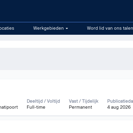
".
ocaties
Werkgebieden
Word lid van ons tale
taten
Deeltijd / Voltijd
Vast / Tijdelijk
Publicatied
atipoort
Full-time
Permanent
4 aug 2026