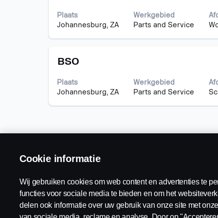
deze
de
worden
spatiebalk
functiegegevens
weergeg
Plaats
Werkgebied
Af
om
weer
Gebruik
Johannesburg, ZA
Parts and Service
Wo
de
te
de
volledige
geven.
tabtoets
inhoud
om
Titel
Selecteer
van
BSO
naar
deze
de
de
spatiebalk
functiegegevens
lijst
Plaats
Werkgebied
Af
om
weer
met
Johannesburg, ZA
Parts and Service
Sc
de
te
banen
volledige
geven.
te
inhoud
navigeren
van
Selecteer
de
een
functiegegevens
baan
weer
Cookie informatie
om
te
de
geven.
details
Wij gebruiken cookies om web content en advertenties te pe
te
functies voor sociale media te bieden en om het websiteverk
bekijken.
delen ook informatie over uw gebruik van onze site met onze
Juridische
Beschikbare posities
van sociale media, reclame en analyse. Door op "Accepteren"
kennisgeving