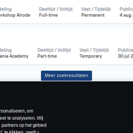
even
deling
Deeltijd / Voltijd
Vast / Tijdelijk
Publi
rkshop Alrode
Full-time
Permanent
4 aug
deling
Deeltijd / Voltijd
Vast / Tijdelijk
Public
ania Academy
Part-time
Temporary
30 jul 
.
Meer zoekresultaten
rsonaliseren, om
eer te analyseren. Wij
 partners op het gebied
 te klikken, geeft u