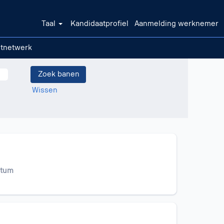
Taal
Kandidaatprofiel
Aanmelding werknemer
ntnetwerk
Wissen
atum