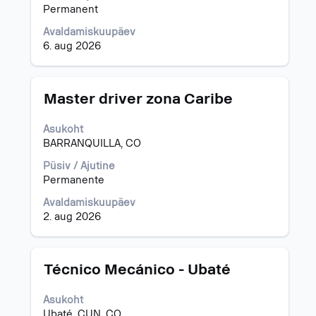
tühikuklahviga.
Permanent
Avaldamiskuupäev
6. aug 2026
Ametinimetus
Töö
Master driver zona Caribe
teabe
täieliku
Asukoht
sisu
BARRANQUILLA, CO
kuvamiseks
valige
Püsiv / Ajutine
tühikuklahviga.
Permanente
Avaldamiskuupäev
2. aug 2026
Ametinimetus
Töö
Técnico Mecánico - Ubaté
teabe
täieliku
Asukoht
sisu
Ubaté, CUN, CO