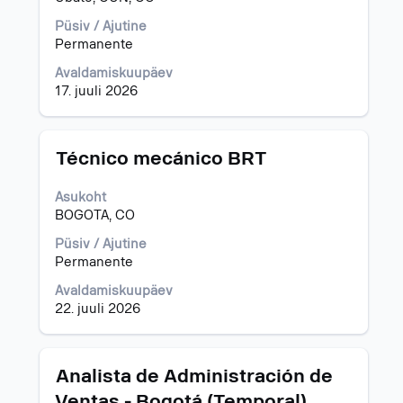
kuvamiseks
valige
Püsiv / Ajutine
tühikuklahviga.
Permanente
Avaldamiskuupäev
17. juuli 2026
Ametinimetus
Töö
Técnico mecánico BRT
teabe
täieliku
Asukoht
sisu
BOGOTA, CO
kuvamiseks
valige
Püsiv / Ajutine
tühikuklahviga.
Permanente
Avaldamiskuupäev
22. juuli 2026
Ametinimetus
Töö
Analista de Administración de
teabe
Ventas - Bogotá (Temporal)