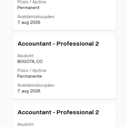
valige
Püsiv / Ajutine
tühikuklahviga.
Permanent
Avaldamiskuupäev
7. aug 2026
Ametinimetus
Töö
Accountant - Professional 2
teabe
täieliku
Asukoht
sisu
BOGOTA, CO
kuvamiseks
valige
Püsiv / Ajutine
tühikuklahviga.
Permanente
Avaldamiskuupäev
7. aug 2026
Ametinimetus
Töö
Accountant - Professional 2
teabe
täieliku
Asukoht