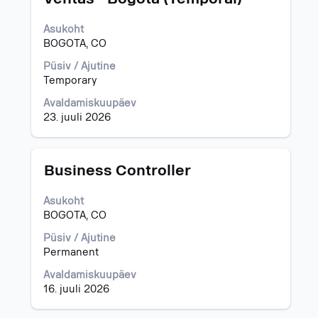
täieliku
sisu
Asukoht
kuvamiseks
BOGOTA, CO
valige
tühikuklahviga.
Püsiv / Ajutine
Temporary
Avaldamiskuupäev
23. juuli 2026
Ametinimetus
Töö
Business Controller
teabe
täieliku
Asukoht
sisu
BOGOTA, CO
kuvamiseks
valige
Püsiv / Ajutine
tühikuklahviga.
Permanent
Avaldamiskuupäev
16. juuli 2026