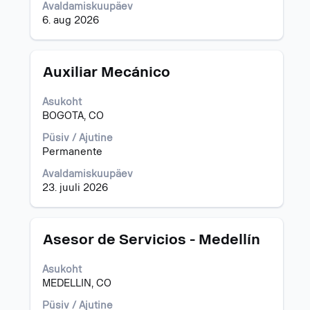
Avaldamiskuupäev
6. aug 2026
Ametinimetus
Töö
Auxiliar Mecánico
teabe
täieliku
Asukoht
sisu
BOGOTA, CO
kuvamiseks
valige
Püsiv / Ajutine
tühikuklahviga.
Permanente
Avaldamiskuupäev
23. juuli 2026
Ametinimetus
Töö
Asesor de Servicios - Medellín
teabe
täieliku
Asukoht
sisu
MEDELLIN, CO
kuvamiseks
valige
Püsiv / Ajutine