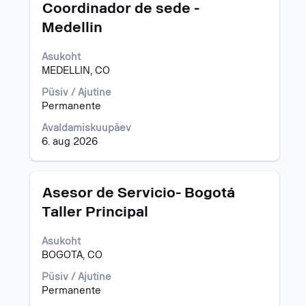
Ametinimetus
Töö
Coordinador de sede -
teabe
Medellin
täieliku
sisu
Asukoht
kuvamiseks
MEDELLIN, CO
valige
tühikuklahviga.
Püsiv / Ajutine
Permanente
Avaldamiskuupäev
6. aug 2026
Ametinimetus
Töö
Asesor de Servicio- Bogotá
teabe
Taller Principal
täieliku
sisu
Asukoht
kuvamiseks
BOGOTA, CO
valige
tühikuklahviga.
Püsiv / Ajutine
Permanente