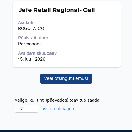
Ametinimetus
Töö
Jefe Retail Regional- Cali
teabe
täieliku
Asukoht
sisu
BOGOTA, CO
kuvamiseks
valige
Püsiv / Ajutine
tühikuklahviga.
Permanent
Avaldamiskuupäev
15. juuli 2026
Veel otsingutulemusi
Valige, kui tihti (päevades) teavitus saada:
Loo otsiagent