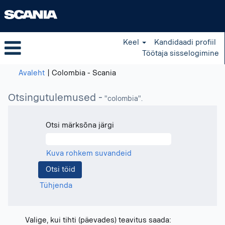
Keel
Kandidaadi profiil
Töötaja sisselogimine
(praegune
Avaleht
|
Colombia - Scania
leht)
Otsingutulemused -
"colombia".
Otsi märksõna järgi
Kuva rohkem suvandeid
Tühjenda
Valige, kui tihti (päevades) teavitus saada: