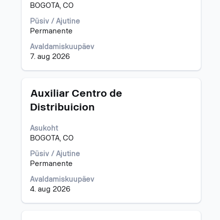
sisu
BOGOTA, CO
kuvamiseks
valige
Püsiv / Ajutine
tühikuklahviga.
Permanente
Avaldamiskuupäev
7. aug 2026
Ametinimetus
Töö
Auxiliar Centro de
teabe
Distribuicion
täieliku
sisu
Asukoht
kuvamiseks
BOGOTA, CO
valige
tühikuklahviga.
Püsiv / Ajutine
Permanente
Avaldamiskuupäev
4. aug 2026