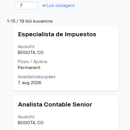
Loo otsiagent
Otsingutulemused
1-15 / 19 töö kuvamine
-
Ametinimetus
Töö
"colombia".
Especialista de Impuestos
teabe
1-
täieliku
15
Asukoht
sisu
/
BOGOTA, CO
kuvamiseks
19
valige
töö
Püsiv / Ajutine
tühikuklahviga.
kuvamine
Permanent
Töödeloendis
Avaldamiskuupäev
navigeerimiseks
7. aug 2026
kasutage
tabeldusklahvi.
Valige
töö
Ametinimetus
Töö
Analista Contable Senior
täisteabe
teabe
kuvamiseks.
täieliku
Asukoht
sisu
BOGOTA, CO
kuvamiseks