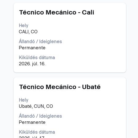
Cím
Jelölje
Técnico Mecánico - Cali
ki
a
Hely
szóköz
CALI, CO
billentyűvel
az
Állandó / Ideiglenes
állásinformáció
Permanente
teljes
Kiküldés dátuma
tartalmának
2026. júl. 16.
megtekintéséhez.
Cím
Jelölje
Técnico Mecánico - Ubaté
ki
a
Hely
szóköz
Ubaté, CUN, CO
billentyűvel
az
Állandó / Ideiglenes
állásinformáció
Permanente
teljes
Kiküldés dátuma
tartalmának