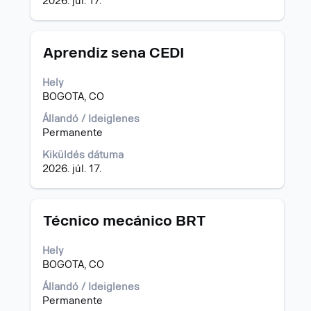
2026. júl. 17.
megtekintéséhez.
Cím
Jelölje
Aprendiz sena CEDI
ki
a
Hely
szóköz
BOGOTA, CO
billentyűvel
az
Állandó / Ideiglenes
állásinformáció
Permanente
teljes
Kiküldés dátuma
tartalmának
2026. júl. 17.
megtekintéséhez.
Cím
Jelölje
Técnico mecánico BRT
ki
a
Hely
szóköz
BOGOTA, CO
billentyűvel
az
Állandó / Ideiglenes
állásinformáció
Permanente