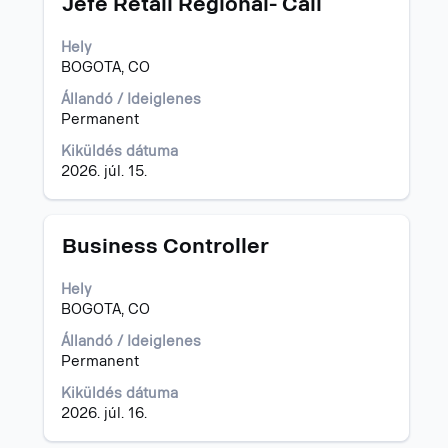
Jefe Retail Regional- Cali
ki
a
Hely
szóköz
BOGOTA, CO
billentyűvel
az
Állandó / Ideiglenes
állásinformáció
Permanent
teljes
Kiküldés dátuma
tartalmának
2026. júl. 15.
megtekintéséhez.
Cím
Jelölje
Business Controller
ki
a
Hely
szóköz
BOGOTA, CO
billentyűvel
az
Állandó / Ideiglenes
állásinformáció
Permanent
teljes
Kiküldés dátuma
tartalmának
2026. júl. 16.
megtekintéséhez.