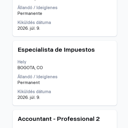
Adott
billentyűvel
állásajánlatot
az
Állandó / Ideiglenes
kijelölve
állásinformáció
Permanente
tudja
teljes
Kiküldés dátuma
megtekinteni
tartalmának
2026. júl. 9.
az
megtekintéséhez.
állásajánlat
összes
részletét.
Cím
Jelölje
Especialista de Impuestos
ki
a
Hely
szóköz
BOGOTA, CO
billentyűvel
az
Állandó / Ideiglenes
állásinformáció
Permanent
teljes
Kiküldés dátuma
tartalmának
2026. júl. 9.
megtekintéséhez.
Cím
Jelölje
Accountant - Professional 2
ki