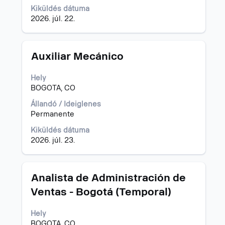
teljes
Kiküldés dátuma
tartalmának
2026. júl. 22.
megtekintéséhez.
Cím
Jelölje
Auxiliar Mecánico
ki
a
Hely
szóköz
BOGOTA, CO
billentyűvel
az
Állandó / Ideiglenes
állásinformáció
Permanente
teljes
Kiküldés dátuma
tartalmának
2026. júl. 23.
megtekintéséhez.
Cím
Jelölje
Analista de Administración de
ki
Ventas - Bogotá (Temporal)
a
szóköz
Hely
billentyűvel
BOGOTA, CO