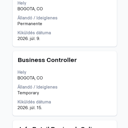
a
Hely
szóköz
BOGOTA, CO
billentyűvel
az
Állandó / Ideiglenes
állásinformáció
Permanente
teljes
Kiküldés dátuma
tartalmának
2026. júl. 9.
megtekintéséhez.
Cím
Jelölje
Business Controller
ki
a
Hely
szóköz
BOGOTA, CO
billentyűvel
az
Állandó / Ideiglenes
állásinformáció
Temporary
teljes
Kiküldés dátuma
tartalmának
2026. júl. 15.
megtekintéséhez.
Cím
Jelölje