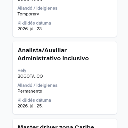
az
állásinformáció
Állandó / Ideiglenes
teljes
Temporary
tartalmának
megtekintéséhez.
Kiküldés dátuma
2026. júl. 23.
Cím
Jelölje
Analista/Auxiliar
ki
Administrativo Inclusivo
a
szóköz
Hely
billentyűvel
BOGOTA, CO
az
állásinformáció
Állandó / Ideiglenes
teljes
Permanente
tartalmának
megtekintéséhez.
Kiküldés dátuma
2026. júl. 25.
Cím
Jelölje
Master driver zona Caribe