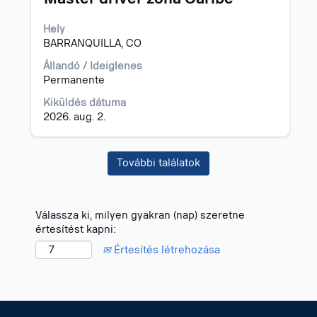
ki
a
Hely
szóköz
BARRANQUILLA, CO
billentyűvel
az
Állandó / Ideiglenes
állásinformáció
Permanente
teljes
Kiküldés dátuma
tartalmának
2026. aug. 2.
megtekintéséhez.
További találatok
Válassza ki, milyen gyakran (nap) szeretne
értesítést kapni:
Értesítés létrehozása