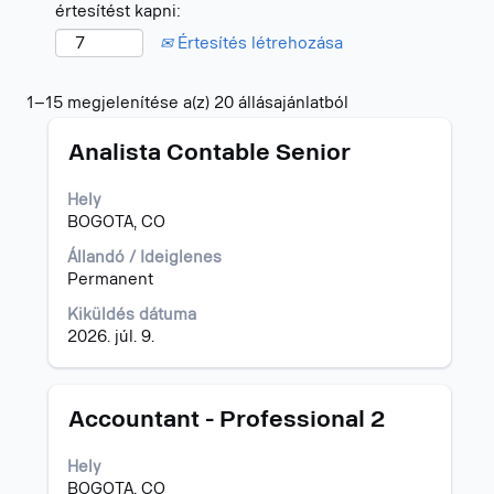
értesítést kapni:
Értesítés létrehozása
Keresési
1–15 megjelenítése a(z) 20 állásajánlatból
eredmények
Cím
Jelölje
-
Analista Contable Senior
ki
"colombia".
a
1–
Hely
szóköz
15
BOGOTA, CO
billentyűvel
megjelenítése
az
a(z)
Állandó / Ideiglenes
állásinformáció
20
Permanent
teljes
állásajánlatból
Kiküldés dátuma
tartalmának
A
2026. júl. 9.
megtekintéséhez.
TAB
billentyűvel
tud
navigálni
Cím
Jelölje
Accountant - Professional 2
az
ki
állásajánlatok
a
Hely
listájában.
szóköz
BOGOTA, CO