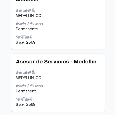
ใช้
Space
ตำแหน่งที่ตั้ง
Bar
MEDELLIN, CO
เพื่อ
ดู
ประจำ / ชั่วคราว
เนื้อหา
Permanente
แบบ
เต็ม
วันที่โพสต์
ของ
6 ส.ค. 2569
ข้อมูล
งาน
ตำแหน่ง
เลือก
Asesor de Servicios - Medellín
โดย
ใช้
ตำแหน่งที่ตั้ง
Space
MEDELLIN, CO
Bar
เพื่อ
ประจำ / ชั่วคราว
ดู
Permanent
เนื้อหา
วันที่โพสต์
แบบ
6 ส.ค. 2569
เต็ม
ของ