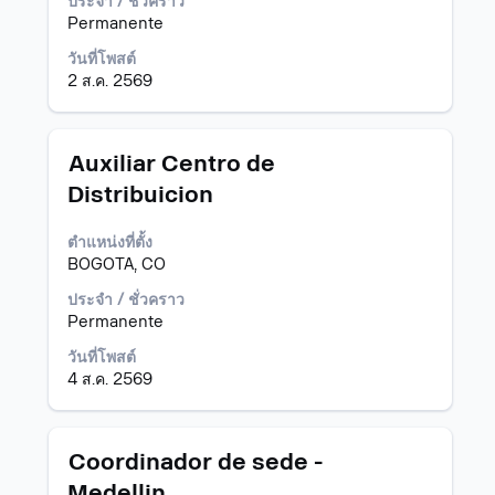
เพื่อ
ประจำ / ชั่วคราว
ดู
Permanente
เนื้อหา
วันที่โพสต์
แบบ
2 ส.ค. 2569
เต็ม
ของ
ข้อมูล
งาน
ตำแหน่ง
เลือก
Auxiliar Centro de
โดย
Distribuicion
ใช้
Space
ตำแหน่งที่ตั้ง
Bar
BOGOTA, CO
เพื่อ
ดู
ประจำ / ชั่วคราว
เนื้อหา
Permanente
แบบ
เต็ม
วันที่โพสต์
ของ
4 ส.ค. 2569
ข้อมูล
งาน
ตำแหน่ง
เลือก
Coordinador de sede -
โดย
Medellin