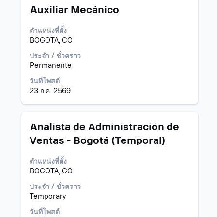
งาน
ตำแหน่ง
เลือก
Auxiliar Mecánico
โดย
ใช้
ตำแหน่งที่ตั้ง
Space
BOGOTA, CO
Bar
เพื่อ
ประจำ / ชั่วคราว
ดู
Permanente
เนื้อหา
วันที่โพสต์
แบบ
23 ก.ค. 2569
เต็ม
ของ
ข้อมูล
งาน
ตำแหน่ง
เลือก
Analista de Administración de
โดย
Ventas - Bogotá (Temporal)
ใช้
Space
ตำแหน่งที่ตั้ง
Bar
BOGOTA, CO
เพื่อ
ดู
ประจำ / ชั่วคราว
เนื้อหา
Temporary
แบบ
เต็ม
วันที่โพสต์