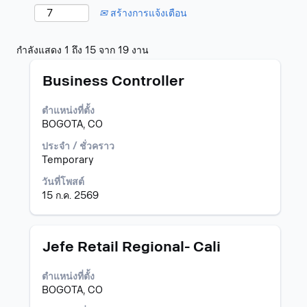
สร้างการแจ้งเตือน
ผล
กำลังแสดง 1 ถึง 15 จาก 19 งาน
การ
ตำแหน่ง
เลือก
ค้นหา
Business Controller
โดย
สำหรับ
ใช้
"colombia".
ตำแหน่งที่ตั้ง
Space
กำลัง
BOGOTA, CO
Bar
แสดง
เพื่อ
1
ประจำ / ชั่วคราว
ดู
ถึง
Temporary
เนื้อหา
15
วันที่โพสต์
แบบ
จาก
15 ก.ค. 2569
เต็ม
19
ของ
งาน
ข้อมูล
ใช้
งาน
ปุ่ม
ตำแหน่ง
เลือก
Jefe Retail Regional- Cali
Tab
โดย
เพื่อ
ใช้
ตำแหน่งที่ตั้ง
ไป
Space
BOGOTA, CO
ยัง
Bar