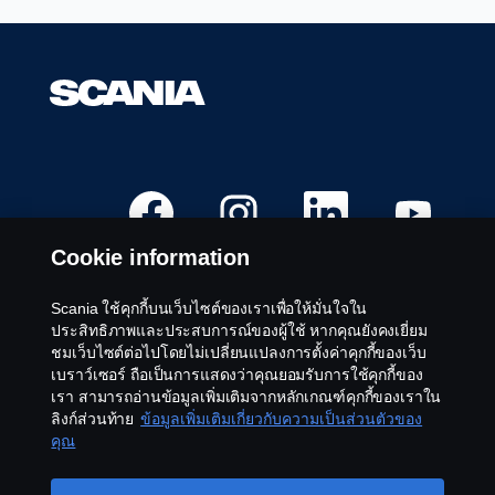
เ
เ
เ
เ
ปิ
ปิ
ปิ
ปิ
ด
ด
ด
ด
ใ
ใ
ใ
ใ
Cookie information
น
น
น
น
แ
แ
แ
แ
ท็
ท็
ท็
ท็
บ
บ
บ
บ
Scania ใช้คุกกี้บนเว็บไซต์ของเราเพื่อให้มั่นใจใน
ใ
ใ
ใ
ใ
ตำแหน่งงานที่ว่าง
ประสิทธิภาพและประสบการณ์ของผู้ใช้ หากคุณยังคงเยี่ยม
ห
ห
ห
ห
ม่
ม่
ม่
ม่
ชมเว็บไซต์ต่อไปโดยไม่เปลี่ยนแปลงการตั้งค่าคุกกี้ของเว็บ
สถานที่ของตำแหน่งงาน
เบราว์เซอร์ ถือเป็นการแสดงว่าคุณยอมรับการใช้คุกกี้ของ
ติดต่อเรา
เรา สามารถอ่านข้อมูลเพิ่มเติมจากหลักเกณฑ์คุกกี้ของเราใน
เกี่ยวกับ Scania
ลิงก์ส่วนท้าย
ข้อมูลเพิ่มเติมเกี่ยวกับความเป็นส่วนตัวของ
คุณ
ประกาศทางกฎหมาย