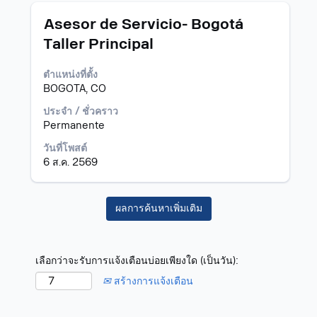
ข้อมูล
งาน
ตำแหน่ง
เลือก
Asesor de Servicio- Bogotá
โดย
Taller Principal
ใช้
Space
ตำแหน่งที่ตั้ง
Bar
BOGOTA, CO
เพื่อ
ดู
ประจำ / ชั่วคราว
เนื้อหา
Permanente
แบบ
เต็ม
วันที่โพสต์
ของ
6 ส.ค. 2569
ข้อมูล
งาน
ผลการค้นหาเพิ่มเติม
เลือกว่าจะรับการแจ้งเตือนบ่อยเพียงใด (เป็นวัน):
สร้างการแจ้งเตือน