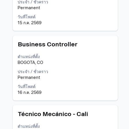
รายการ
เพื่อ
ประจำ / ชั่วคราว
งาน
ดู
Permanent
เลือก
เนื้อหา
วันที่โพสต์
เพื่อ
แบบ
15 ก.ค. 2569
ดู
เต็ม
ราย
ของ
ละเอียด
ข้อมูล
ทั้งหมด
งาน
ตำแหน่ง
เลือก
Business Controller
ของ
โดย
งาน
ใช้
ตำแหน่งที่ตั้ง
นั้น
Space
BOGOTA, CO
Bar
เพื่อ
ประจำ / ชั่วคราว
ดู
Permanent
เนื้อหา
วันที่โพสต์
แบบ
16 ก.ค. 2569
เต็ม
ของ
ข้อมูล
งาน
ตำแหน่ง
เลือก
Técnico Mecánico - Cali
โดย
ใช้
ตำแหน่งที่ตั้ง