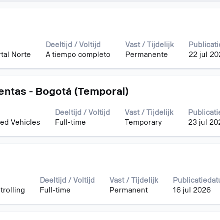
n.
Deeltijd / Voltijd
Vast / Tijdelijk
Publicat
tal Norte
A tiempo completo
Permanente
22 jul 2
entas - Bogotá (Temporal)
Deeltijd / Voltijd
Vast / Tijdelijk
Publicat
ed Vehicles
Full-time
Temporary
23 jul 20
Deeltijd / Voltijd
Vast / Tijdelijk
Publicatieda
rolling
Full-time
Permanent
16 jul 2026