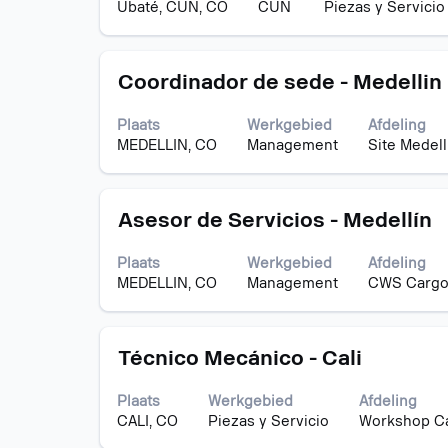
Ubaté, CUN, CO
CUN
Piezas y Servicio
de
van
volledige
20
inhoud
banen
Titel
Selecteer
van
Coordinador de sede - Medellin
worden
deze
de
weerge
spatiebalk
functiegegevens
Gebrui
Plaats
Werkgebied
Afdeling
om
weer
de
MEDELLIN, CO
Management
Site Medell
de
te
tabtoet
volledige
geven.
om
inhoud
naar
Titel
Selecteer
van
Asesor de Servicios - Medellín
de
deze
de
lijst
spatiebalk
functiegegevens
met
Plaats
Werkgebied
Afdeling
om
weer
banen
MEDELLIN, CO
Management
CWS Cargo
de
te
te
volledige
geven.
naviger
inhoud
Selecte
Titel
Selecteer
van
Técnico Mecánico - Cali
een
deze
de
baan
spatiebalk
functiegegevens
om
Plaats
Werkgebied
Afdeling
om
weer
de
CALI, CO
Piezas y Servicio
Workshop Ca
de
te
details