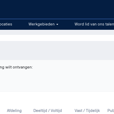
ocaties
Werkgebieden
Word lid van ons tale
ng wilt ontvangen:
ultaten
ia".
Afdeling
Deeltijd / Voltijd
Vast / Tijdelijk
Pub