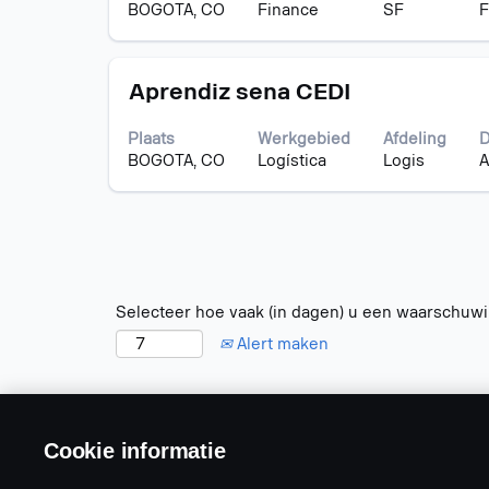
om
weer
BOGOTA, CO
Finance
SF
F
de
te
volledige
geven.
inhoud
Titel
Selecteer
van
Aprendiz sena CEDI
deze
de
spatiebalk
functiegegevens
Plaats
Werkgebied
Afdeling
D
om
weer
BOGOTA, CO
Logística
Logis
A
de
te
volledige
geven.
inhoud
van
de
functiegegevens
weer
Selecteer hoe vaak (in dagen) u een waarschuwi
te
Alert maken
geven.
Cookie informatie