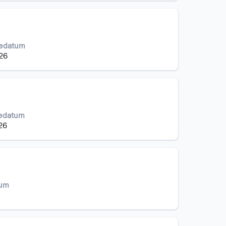
iedatum
026
iedatum
26
tum