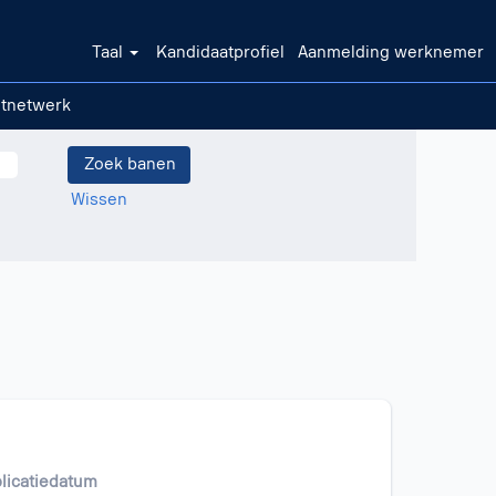
Taal
Kandidaatprofiel
Aanmelding werknemer
ntnetwerk
Wissen
licatiedatum