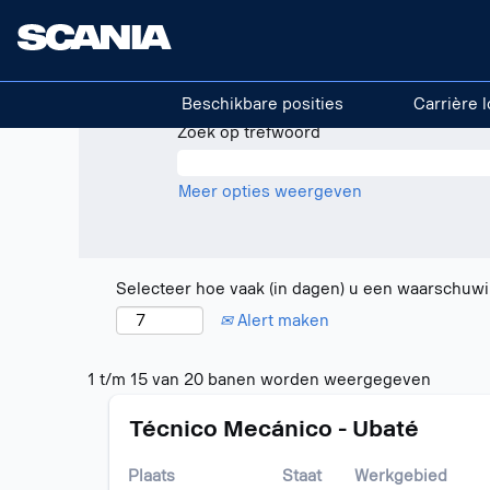
(huidige
Home
|
Colombia op Scania
pagina)
Zoekresultaten voor
"colombia".
Beschikbare posities
Carrière l
Zoek op trefwoord
Meer opties weergeven
Selecteer hoe vaak (in dagen) u een waarschuwi
Alert maken
Zoekres
1 t/m 15 van 20 banen worden weergegeven
voor
Titel
Selecteer
"colomb
Técnico Mecánico - Ubaté
deze
1
spatiebalk
t/m
Plaats
Staat
Werkgebied
om
15