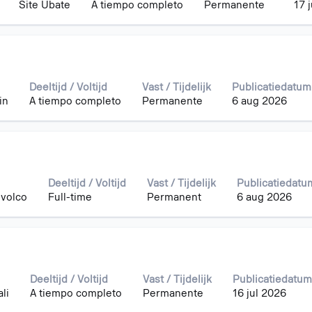
Site Ubate
A tiempo completo
Permanente
17 
geven
k
Deeltijd / Voltijd
Vast / Tijdelijk
Publicatiedatum
in
A tiempo completo
Permanente
6 aug 2026
s
Deeltijd / Voltijd
Vast / Tijdelijk
Publicatiedatu
volco
Full-time
Permanent
6 aug 2026
en.
er
Deeltijd / Voltijd
Vast / Tijdelijk
Publicatiedatum
li
A tiempo completo
Permanente
16 jul 2026