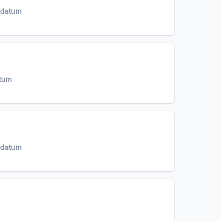
edatum
atum
edatum