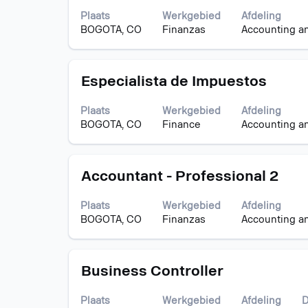
spatiebalk
functiegegevens
Plaats
Werkgebied
Afdeling
om
weer
BOGOTA, CO
Finanzas
Accounting a
de
te
volledige
geven.
inhoud
Titel
Selecteer
van
Especialista de Impuestos
deze
de
spatiebalk
functiegegevens
Plaats
Werkgebied
Afdeling
om
weer
BOGOTA, CO
Finance
Accounting a
de
te
volledige
geven.
inhoud
Titel
Selecteer
van
Accountant - Professional 2
deze
de
spatiebalk
functiegegevens
Plaats
Werkgebied
Afdeling
om
weer
BOGOTA, CO
Finanzas
Accounting a
de
te
volledige
geven.
inhoud
Titel
Selecteer
van
Business Controller
deze
de
spatiebalk
functiegegevens
Plaats
Werkgebied
Afdeling
D