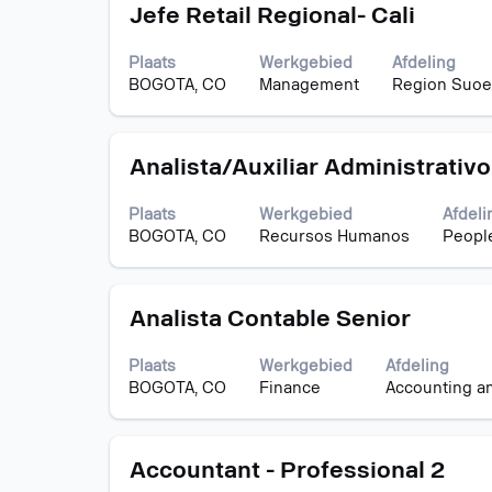
Titel
Selecteer
van
Jefe Retail Regional- Cali
deze
de
spatiebalk
functiegegevens
Plaats
Werkgebied
Afdeling
om
weer
BOGOTA, CO
Management
Region Suoes
de
te
volledige
geven.
inhoud
Titel
Selecteer
van
Analista/Auxiliar Administrativo
deze
de
spatiebalk
functiegegevens
Plaats
Werkgebied
Afdeli
om
weer
BOGOTA, CO
Recursos Humanos
People
de
te
volledige
geven.
inhoud
Titel
Selecteer
van
Analista Contable Senior
deze
de
spatiebalk
functiegegevens
Plaats
Werkgebied
Afdeling
om
weer
BOGOTA, CO
Finance
Accounting a
de
te
volledige
geven.
inhoud
Titel
Selecteer
van
Accountant - Professional 2
deze
de